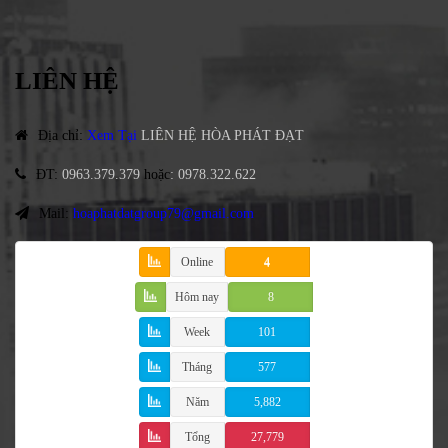
LIÊN HỆ
Địa chỉ
:
Xem Tại
LIÊN HỆ HÒA PHÁT ĐẠT
ĐT
:
0963.379.379
hoặc
:
0978.322.622
Mail:
hoaphatdatgroup79@gmail.com
Online
4
Hôm nay
8
Week
101
Tháng
577
Năm
5,882
Tổng
27,779