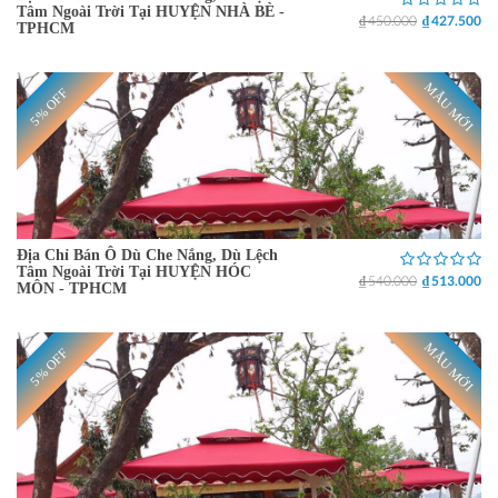
Tâm Ngoài Trời Tại HUYỆN NHÀ BÈ -
₫ 450.000
₫ 427.500
TPHCM
MẪU MỚI
5% OFF
Địa Chỉ Bán Ô Dù Che Nắng, Dù Lệch
Tâm Ngoài Trời Tại HUYỆN HÓC
₫ 540.000
₫ 513.000
MÔN - TPHCM
MẪU MỚI
5% OFF