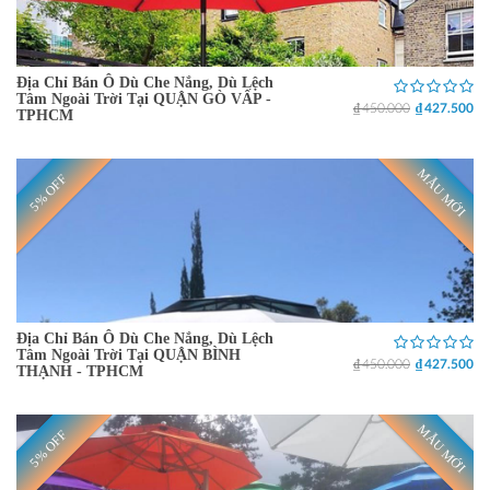
Địa Chỉ Bán Ô Dù Che Nắng, Dù Lệch
Tâm Ngoài Trời Tại QUẬN GÒ VẤP -
₫ 450.000
₫ 427.500
TPHCM
MẪU MỚI
5% OFF
Địa Chỉ Bán Ô Dù Che Nắng, Dù Lệch
Tâm Ngoài Trời Tại QUẬN BÌNH
₫ 450.000
₫ 427.500
THẠNH - TPHCM
MẪU MỚI
5% OFF