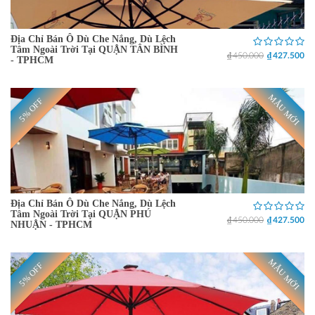
Địa Chỉ Bán Ô Dù Che Nắng, Dù Lệch
Tâm Ngoài Trời Tại QUẬN TÂN BÌNH
₫ 450.000
₫ 427.500
- TPHCM
MẪU MỚI
5% OFF
Địa Chỉ Bán Ô Dù Che Nắng, Dù Lệch
Tâm Ngoài Trời Tại QUẬN PHÚ
₫ 450.000
₫ 427.500
NHUẬN - TPHCM
MẪU MỚI
5% OFF