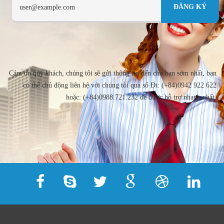
Cảm ơn quý khách, chúng tôi sẽ gửi thông tin đến cho bạn sớm nhất, bạn
có thể chủ động liên hệ với chúng tôi qua số Đt: (+84)0942 922 622
hoặc: (+84)0988.721.232 để được hỗ trợ nhanh nhất.