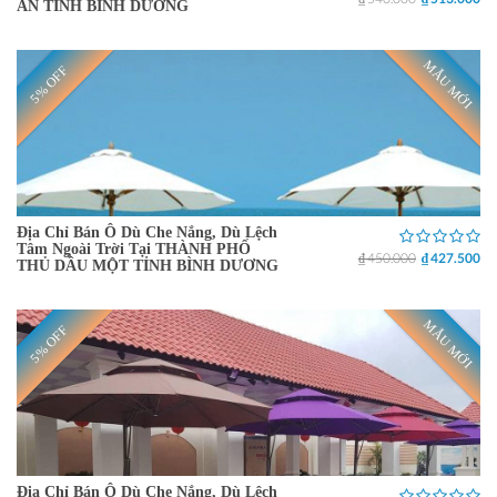
AN TỈNH BÌNH DƯƠNG
MẪU MỚI
5% OFF
Địa Chỉ Bán Ô Dù Che Nắng, Dù Lệch
Tâm Ngoài Trời Tại THÀNH PHỐ
₫ 450.000
₫ 427.500
THỦ DẦU MỘT TỈNH BÌNH DƯƠNG
MẪU MỚI
5% OFF
Địa Chỉ Bán Ô Dù Che Nắng, Dù Lệch