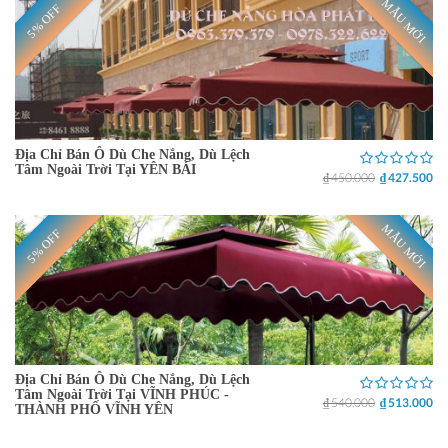
MẪU MỚI
5% OFF
Địa Chỉ Bán Ô Dù Che Nắng, Dù Lệch
Tâm Ngoài Trời Tại YÊN BÁI
₫ 450.000
₫ 427.500
MẪU MỚI
5% OFF
Địa Chỉ Bán Ô Dù Che Nắng, Dù Lệch
Tâm Ngoài Trời Tại VĨNH PHÚC -
₫ 540.000
₫ 513.000
THÀNH PHỐ VĨNH YÊN