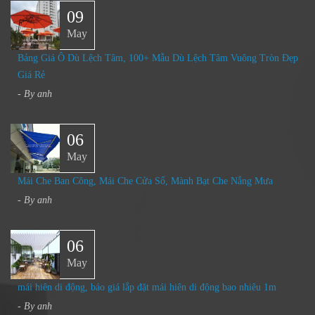
09
May
Bảng Giá Ô Dù Lệch Tâm, 100+ Mẫu Dù Lệch Tâm Vuông Tròn Đẹp
Giá Rẻ
- By
anh
06
May
Mái Che Ban Công, Mái Che Cửa Sổ, Mành Bạt Che Nắng Mưa
- By
anh
06
May
mái hiên di động, báo giá lắp đặt mái hiên di động bao nhiêu 1m
- By
anh