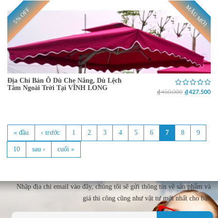
MẪU MỚI
5% OFF
Địa Chỉ Bán Ô Dù Che Nắng, Dù Lệch
Tâm Ngoài Trời Tại VĨNH LONG
₫ 450.000
₫ 427.500
« đầu
‹ trước
1
2
3
4
5
6
7
8
9
Trang
10
sau ›
cuối »
Nhập địa chi email vào đây, chúng tôi sẽ gửi thông tin về sản phẩm và
giá thi công cũng như vật tư mới nhất cho bạn