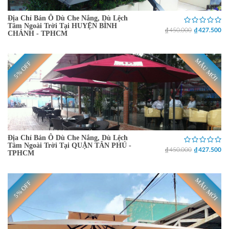
Địa Chỉ Bán Ô Dù Che Nắng, Dù Lệch
Tâm Ngoài Trời Tại HUYỆN BÌNH
₫ 450.000
₫ 427.500
CHÁNH - TPHCM
MẪU MỚI
5% OFF
Địa Chỉ Bán Ô Dù Che Nắng, Dù Lệch
Tâm Ngoài Trời Tại QUẬN TÂN PHÚ -
₫ 450.000
₫ 427.500
TPHCM
MẪU MỚI
5% OFF