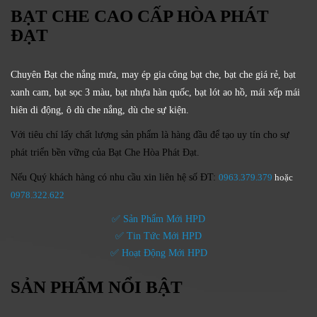
BẠT CHE CAO CẤP HÒA PHÁT
ĐẠT
Chuyên Bạt che nắng mưa, may ép gia công bạt che, bạt che giá rẻ, bạt
xanh cam, bạt sọc 3 màu, bạt nhựa hàn quốc, bạt lót ao hồ, mái xếp mái
hiên di động, ô dù che nắng, dù che sự kiện.
Với tiêu chí lấy
chất lượng sản phẩm
là hàng đầu để tạo uy tín cho sự
phát triển bền vững của
Bạt Che Hòa Phát Đạt.
Nếu Quý khách hàng có nhu cầu xin liên hệ số ĐT:
0963.379.379
hoặc
0
978.322.622
✅ Sản Phẩm Mới HPD
✅ Tin Tức Mới HPD
✅ Hoạt Động Mới HPD
SẢN PHẨM NỔI BẬT