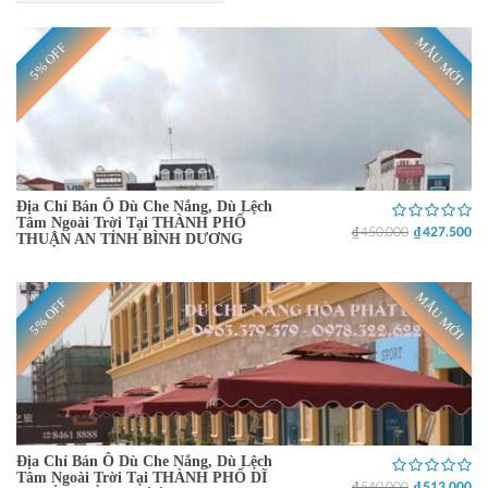
MẪU MỚI
5% OFF
Địa Chỉ Bán Ô Dù Che Nắng, Dù Lệch
Tâm Ngoài Trời Tại THÀNH PHỐ
₫ 450.000
₫ 427.500
THUẬN AN TỈNH BÌNH DƯƠNG
MẪU MỚI
5% OFF
Địa Chỉ Bán Ô Dù Che Nắng, Dù Lệch
Tâm Ngoài Trời Tại THÀNH PHỐ DĨ
₫ 540.000
₫ 513.000