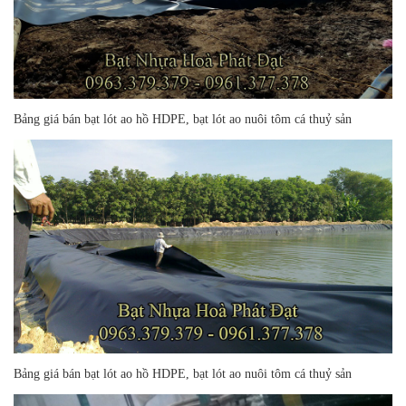
Bảng giá bán bạt lót ao hồ HDPE, bạt lót ao nuôi tôm cá thuỷ sản
Bảng giá bán bạt lót ao hồ HDPE, bạt lót ao nuôi tôm cá thuỷ sản