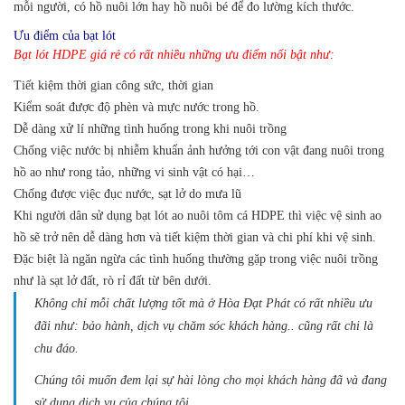
mỗi người, có hồ nuôi lớn hay hồ nuôi bé để đo lường kích thước.
Ưu điểm của bạt lót
Bạt lót HDPE giá rẻ có rất nhiều những ưu điểm nổi bật như:
Tiết kiệm thời gian công sức, thời gian
Kiểm soát được độ phèn và mực nước trong hồ.
Dễ dàng xử lí những tình huống trong khi nuôi trồng
Chống việc nước bị nhiễm khuẩn ảnh hưởng tới con vật đang nuôi trong
hồ ao như rong tảo, những vi sinh vật có hại…
Chống được việc đục nước, sạt lở do mưa lũ
Khi người dân sử dụng bạt lót ao nuôi tôm cá HDPE thì việc vệ sinh ao
hồ sẽ trở nên dễ dàng hơn và tiết kiệm thời gian và chi phí khi vệ sinh.
Đặc biệt là ngăn ngừa các tình huống thường gặp trong việc nuôi trồng
như là sạt lở đất, rò rỉ đất từ bên dưới.
Không chỉ mỗi chất lượng tốt mà ở Hòa Đạt Phát có rất nhiều ưu
đãi như: bảo hành, dịch vụ chăm sóc khách hàng.. cũng rất chi là
chu đáo.
Chúng tôi muốn đem lại sự hài lòng cho mọi khách hàng đã và đang
sử dụng dịch vụ của chúng tôi.