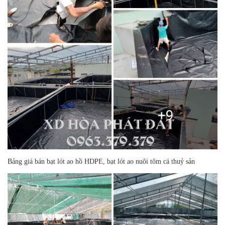
Bảng giá bán bạt lót ao hồ HDPE, bạt lót ao nuôi tôm cá thuỷ sản