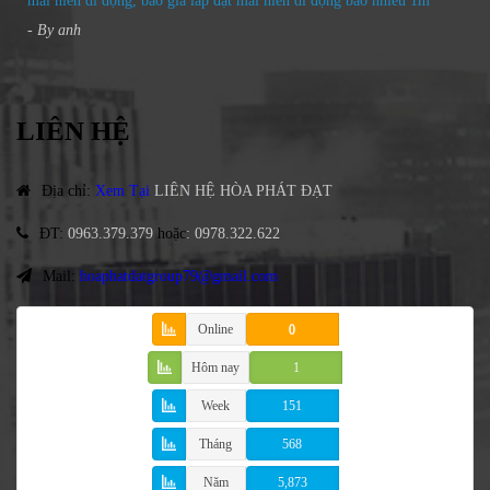
mái hiên di động, báo giá lắp đặt mái hiên di động bao nhiêu 1m
- By
anh
LIÊN HỆ
Địa chỉ
:
Xem Tại
LIÊN HỆ HÒA PHÁT ĐẠT
ĐT
:
0963.379.379
hoặc
:
0978.322.622
Mail:
hoaphatdatgroup79@gmail.com
Online
0
Hôm nay
1
Week
151
Tháng
568
Năm
5,873