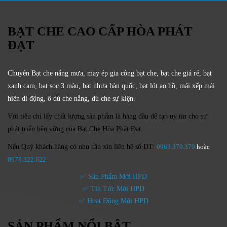
BẠT CHE CAO CẤP HÒA PHÁT
ĐẠT
Chuyên Bạt che nắng mưa, may ép gia công bạt che, bạt che giá rẻ, bạt
xanh cam, bạt sọc 3 màu, bạt nhựa hàn quốc, bạt lót ao hồ, mái xếp mái
hiên di động, ô dù che nắng, dù che sự kiện.
Với tiêu chí lấy
chất lượng sản phẩm
là hàng đầu để tạo uy tín cho sự
phát triển bền vững của
Bạt Che Hòa Phát Đạt.
Nếu Quý khách hàng có nhu cầu xin liên hệ số ĐT:
0963.379.379
hoặc
0
978.322.622
✅ Sản Phẩm Mới HPD
✅ Tin Tức Mới HPD
✅ Hoạt Động Mới HPD
SẢN PHẨM NỔI BẬT