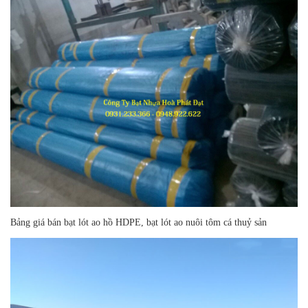
Bảng giá bán bạt lót ao hồ HDPE, bạt lót ao nuôi tôm cá thuỷ sản