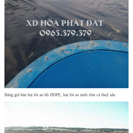
Bảng giá bán bạt lót ao hồ HDPE, bạt lót ao nuôi tôm cá thuỷ sản