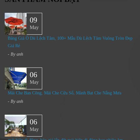
09
May
Bảng Giá Ô Dù Lệch Tâm, 100+ Mẫu Dù Lệch Tâm Vuông Tròn Đẹp
Giá Rẻ
- By
anh
06
May
Mái Che Ban Công, Mái Che Cửa Sổ, Mành Bạt Che Nắng Mưa
- By
anh
06
May