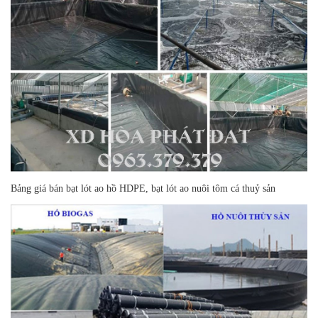
Bảng giá bán bạt lót ao hồ HDPE, bạt lót ao nuôi tôm cá thuỷ sản