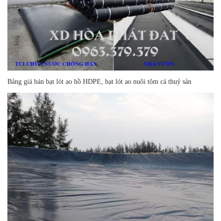
Bảng giá bán bạt lót ao hồ HDPE, bạt lót ao nuôi tôm cá thuỷ sản