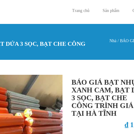
Trang chủ
Sản phẩm
Nhà
/
BÁO GI
T DỨA 3 SỌC, BẠT CHE CÔNG
Bạn đan
BÁO GIÁ BẠT NH
XANH CAM, BẠT 
3 SỌC, BẠT CHE
CÔNG TRÌNH GIÁ
TẠI HÀ TĨNH
₫ 