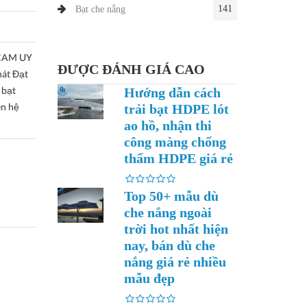
141
Bạt che nắng
CAM UY
ĐƯỢC ĐÁNH GIÁ CAO
hát Đạt
 bạt
Hướng dẫn cách
ên hệ
trải bạt HDPE lót
ao hồ, nhận thi
công màng chống
thấm HDPE giá rẻ
Top 50+ mẫu dù
che nắng ngoài
trời hot nhất hiện
nay, bán dù che
nắng giá rẻ nhiều
mẫu đẹp