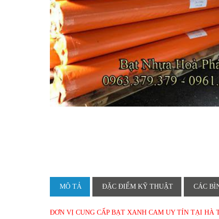
MÔ TẢ
ĐẶC ĐIỂM KỸ THUẬT
CÁC BÌ
ĐƠN VỊ CUNG CẤP BẠT XANH CAM UY TÍN TẠI HÀ 