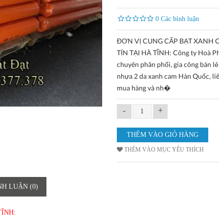
0 Các bình luận
ĐƠN VỊ CUNG CẤP BẠT XANH 
TÍN TẠI HÀ TĨNH: Công ty Hoà P
chuyên phân phối, gia công bán lẻ
nhựa 2 da xanh cam Hàn Quốc, li
mua hàng và nh�
-
+
THÊM VÀO MỤC YÊU THÍCH
NH LUẬN (0)
TĨNH: