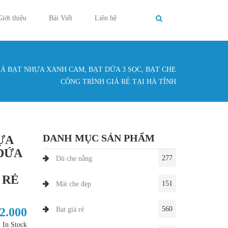
Giới thiệu
Bài Viết
Liên hệ
Á BẠT NHỰA XANH CAM, BẠT DỨA 3 SỌC, BẠT CHE
g ở đây
CÔNG TRÌNH GIÁ RẺ TẠI HÀ TĨNH
DANH MỤC SẢN PHẨM
ỰA
DỨA
277
Dù che nắng
 RẺ
151
Mái che đẹp
560
12.000
Bạt giá rẻ
In Stock