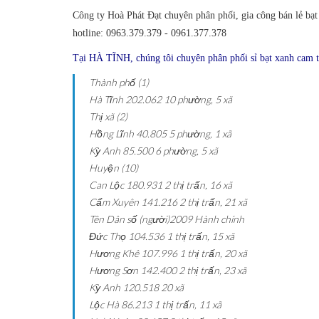
Công ty Hoà Phát Đạt chuyên phân phối, gia công bán lẻ bạ
hotline:
0963.379.379 - 0961.377.378
Tại HÀ TĨNH, chúng tôi chuyên phân phối sỉ bạt xanh cam t
Thành phố (1)
Hà Tĩnh
202.062
10 phường, 5 xã
Thị xã (2)
Hồng Lĩnh
40.805
5 phường, 1 xã
Kỳ Anh
85.500
6 phường, 5 xã
Huyện (10)
Can Lộc
180.931
2 thị trấn, 16 xã
Cẩm Xuyên
141.216
2 thị trấn, 21 xã
Tên
Dân số (người)2009
Hành chính
Đức Thọ
104.536
1 thị trấn, 15 xã
Hương Khê
107.996
1 thị trấn, 20 xã
Hương Sơn
142.400
2 thị trấn, 23 xã
Kỳ Anh
120.518
20 xã
Lộc Hà
86.213
1 thị trấn, 11 xã