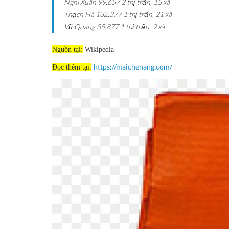
Nghi Xuân
99.657
2 thị trấn, 15 xã
Thạch Hà
132.377
1 thị trấn, 21 xã
Vũ Quang
35.877
1 thị trấn, 9 xã
Nguồn tại:
Wikipedia
https://maichenang.com/
Đọc thêm tại: