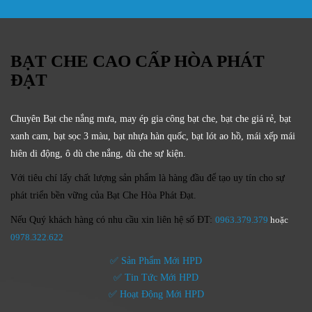
BẠT CHE CAO CẤP HÒA PHÁT
ĐẠT
Chuyên Bạt che nắng mưa, may ép gia công bạt che, bạt che giá rẻ, bạt
xanh cam, bạt sọc 3 màu, bạt nhựa hàn quốc, bạt lót ao hồ, mái xếp mái
hiên di động, ô dù che nắng, dù che sự kiện.
Với tiêu chí lấy
chất lượng sản phẩm
là hàng đầu để tạo uy tín cho sự
phát triển bền vững của
Bạt Che Hòa Phát Đạt.
Nếu Quý khách hàng có nhu cầu xin liên hệ số ĐT:
0963.379.379
hoặc
0
978.322.622
✅ Sản Phẩm Mới HPD
✅ Tin Tức Mới HPD
✅ Hoạt Động Mới HPD