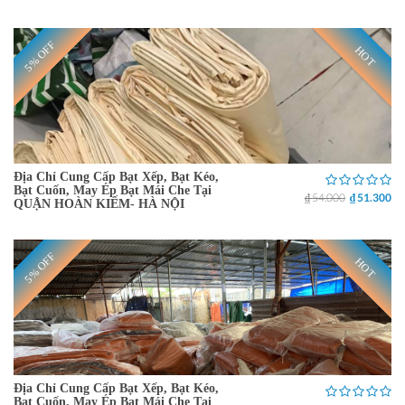
5% OFF
HOT
Địa Chỉ Cung Cấp Bạt Xếp, Bạt Kéo,
Bạt Cuốn, May Ép Bạt Mái Che Tại
₫ 54.000
₫ 51.300
QUẬN HOÀN KIẾM- HÀ NỘI
5% OFF
HOT
Địa Chỉ Cung Cấp Bạt Xếp, Bạt Kéo,
Bạt Cuốn, May Ép Bạt Mái Che Tại