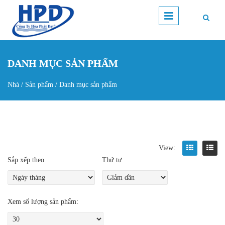
Nhảy đến nội dung
DANH MỤC SẢN PHẨM
Nhà
/
Sản phẩm
/
Danh mục sản phẩm
Bạn đang ở đây
View:
Sắp xếp theo
Thứ tự
Xem số lượng sản phẩm: