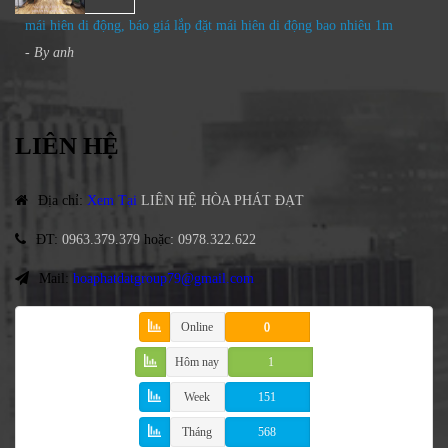
mái hiên di động, báo giá lắp đặt mái hiên di động bao nhiêu 1m
- By
anh
LIÊN HỆ
Địa chỉ
:
Xem Tại
LIÊN HỆ HÒA PHÁT ĐẠT
ĐT
:
0963.379.379
hoặc
:
0978.322.622
Mail:
hoaphatdatgroup79@gmail.com
Online
0
Hôm nay
1
Week
151
Tháng
568