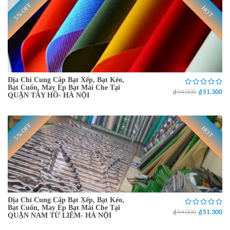
5% OFF
HOT
Địa Chỉ Cung Cấp Bạt Xếp, Bạt Kéo,
Bạt Cuốn, May Ép Bạt Mái Che Tại
₫ 54.000
₫ 51.300
QUẬN TÂY HỒ- HÀ NỘI
5% OFF
HOT
Địa Chỉ Cung Cấp Bạt Xếp, Bạt Kéo,
Bạt Cuốn, May Ép Bạt Mái Che Tại
₫ 54.000
₫ 51.300
QUẬN NAM TỪ LIÊM- HÀ NỘI