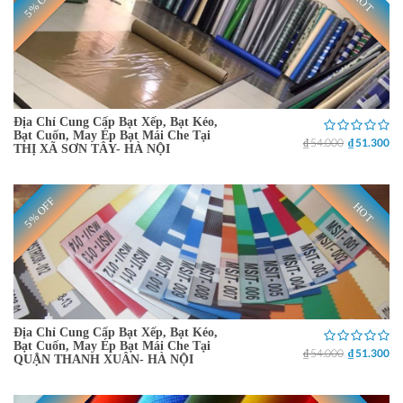
5% OFF
HOT
Địa Chỉ Cung Cấp Bạt Xếp, Bạt Kéo,
Bạt Cuốn, May Ép Bạt Mái Che Tại
₫ 54.000
₫ 51.300
THỊ XÃ SƠN TÂY- HÀ NỘI
5% OFF
HOT
Địa Chỉ Cung Cấp Bạt Xếp, Bạt Kéo,
Bạt Cuốn, May Ép Bạt Mái Che Tại
₫ 54.000
₫ 51.300
QUẬN THANH XUÂN- HÀ NỘI