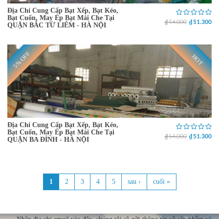
Địa Chỉ Cung Cấp Bạt Xếp, Bạt Kéo,
Bạt Cuốn, May Ép Bạt Mái Che Tại
₫ 54.000
₫ 51.300
QUẬN BẮC TỪ LIÊM - HÀ NỘI
5% OFF
HOT
Địa Chỉ Cung Cấp Bạt Xếp, Bạt Kéo,
Bạt Cuốn, May Ép Bạt Mái Che Tại
₫ 54.000
₫ 51.300
QUẬN BA ĐÌNH - HÀ NỘI
1
2
3
4
5
sau ›
cuối »
Trang