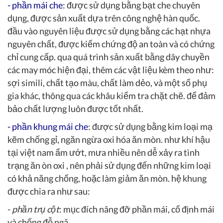
-
phần mái che
: được sử dụng bằng bạt che chuyên
dụng, được sản xuất dựa trên công nghệ hàn quốc.
đầu vào nguyên liệu được sử dụng bằng các hạt nhựa
nguyên chất, được kiểm chứng độ an toàn và có chứng
chỉ cung cấp. qua quá trình sản xuất bằng dây chuyền
các may móc hiện đại, thêm các vật liệu kèm theo như:
sợi simili, chất tạo màu, chất làm dẻo, và một số phụ
gia khác, thông qua các khâu kiểm tra chặt chẽ. để đảm
bảo chất lượng luôn được tốt nhất.
-
phần khung mái che
:
được sử dụng bằng kim loại mạ
kẽm chống gỉ, ngăn ngừa oxi hóa ăn mòn. như khí hậu
tại việt nam ẩm ướt, mưa nhiều nên dễ xảy ra tình
trạng ăn òn oxi , nên phải sử dụng đến những kim loại
có khả năng chống, hoặc làm giảm ăn mòn. hệ khung
được chia ra như sau:
-
phần trụ cột
: mục đích nâng đỡ phần mái, cố định mái
và chống đỗ ngã