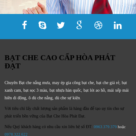
BẠT CHE CAO CẤP HÒA PHÁT
ĐẠT
Chuyên Bạt che nắng mưa, may ép gia công bạt che, bạt che giá rẻ, bạt
xanh cam, bạt sọc 3 màu, bạt nhựa hàn quốc, bạt lót ao hồ, mái xếp mái
hiên di động, ô dù che nắng, dù che sự kiện.
Với tiêu chí lấy
chất lượng sản phẩm
là hàng đầu để tạo uy tín cho sự
phát triển bền vững của
Bạt Che Hòa Phát Đạt.
Nếu Quý khách hàng có nhu cầu xin liên hệ số ĐT:
0963.379.379
hoặc
0
978.322.622