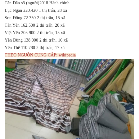
Tên
Dân số (người)2018
Hành chính
Lục Ngạn
220.420
1 thị trấn, 28 xã
Sơn Động
72.350
2 thị trấn, 15 xã
Tân Yên
162.500
2 thị trấn, 20 xã
Việt Yên
205.900
2 thị trấn, 15 xã
Yên Dũng
138.000
2 thị trấn, 16 xã
Yên Thế
110.780
2 thị trấn, 17 xã
THEO NGUỒN CUNG CẤP: wikipedia