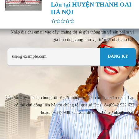
Lớn tại HUYỆN THANH OAI
HÀ NỘI
Nhập địa chi email vào đây, chúng tôi sẽ gửi thông tin về sản phẩm và
giá thi công cũng như vật tư mới nhất cho bạn
Cảm ơn quý khách, chúng tôi sẽ gửi thông tin đến cho bạn sớm nhất, bạn
có thể chủ động liên hệ với chúng tôi qua số Đt: (+84)0942 922 622
hoặc: (+84)0988.721.232 để được hỗ trợ nhanh nhất.