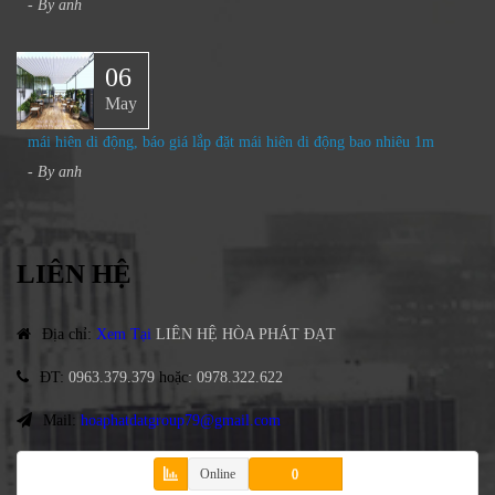
- By
anh
06
May
mái hiên di động, báo giá lắp đặt mái hiên di động bao nhiêu 1m
- By
anh
LIÊN HỆ
Địa chỉ
:
Xem Tại
LIÊN HỆ HÒA PHÁT ĐẠT
ĐT
:
0963.379.379
hoặc
:
0978.322.622
Mail:
hoaphatdatgroup79@gmail.com
Online
0