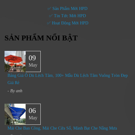
✅ Sản Phẩm Mới HPD
✅ Tin Tức Mới HPD
✅ Hoạt Động Mới HPD
SẢN PHẨM NỔI BẬT
09
May
Bảng Giá Ô Dù Lệch Tâm, 100+ Mẫu Dù Lệch Tâm Vuông Tròn Đẹp
Giá Rẻ
- By
anh
06
May
Mái Che Ban Công, Mái Che Cửa Sổ, Mành Bạt Che Nắng Mưa