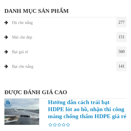
DANH MỤC SẢN PHẨM
277
Dù che nắng
151
Mái che đẹp
560
Bạt giá rẻ
141
Bạt che nắng
ĐƯỢC ĐÁNH GIÁ CAO
Hướng dẫn cách trải bạt
HDPE lót ao hồ, nhận thi công
màng chống thấm HDPE giá rẻ