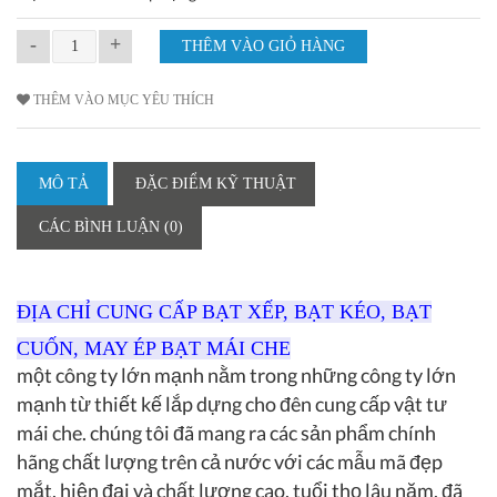
-
+
THÊM VÀO MỤC YÊU THÍCH
MÔ TẢ
ĐẶC ĐIỂM KỸ THUẬT
CÁC BÌNH LUẬN (0)
ĐỊA CHỈ CUNG CẤP BẠT XẾP, BẠT KÉO, BẠT
CUỐN, MAY ÉP BẠT MÁI CHE
một công ty lớn mạnh nằm trong những công ty lớn
mạnh từ thiết kế lắp dựng cho đên cung cấp vật tư
mái che. chúng tôi đã mang ra các sản phẩm chính
hãng chất lượng trên cả nước với các mẫu mã đẹp
mắt, hiện đại và chất lượng cao, tuổi thọ lâu năm. đã