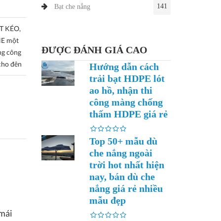
141
Bạt che nắng
T KÉO,
E một
ĐƯỢC ĐÁNH GIÁ CAO
ng công
cho đên
Hướng dẫn cách
trải bạt HDPE lót
ao hồ, nhận thi
công màng chống
thấm HDPE giá rẻ
Top 50+ mẫu dù
che nắng ngoài
trời hot nhất hiện
nay, bán dù che
nắng giá rẻ nhiều
mẫu đẹp
 mái