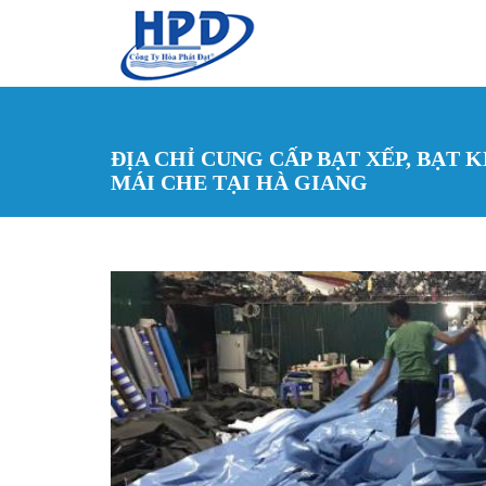
Nhảy đến nội dung
ĐỊA CHỈ CUNG CẤP BẠT XẾP, BẠT K
MÁI CHE TẠI HÀ GIANG