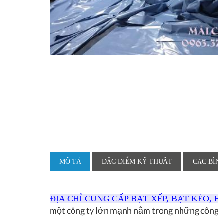
MÔ TẢ
ĐẶC ĐIỂM KỸ THUẬT
CÁC BÌ
ĐỊA CHỈ CUNG CẤP BẠT XẾP, BẠT KÉO,
một công ty lớn mạnh nằm trong những công t