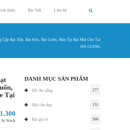
Giới thiệu
Bài Viết
Liên hệ
 Cấp Bạt Xếp, Bạt Kéo, Bạt Cuốn, May Ép Bạt Mái Che Tại
g ở đây
HÀ GIANG
DANH MỤC SẢN PHẨM
ạt
uốn,
277
Dù che nắng
e Tại
151
Mái che đẹp
51.300
560
Bạt giá rẻ
In Stock