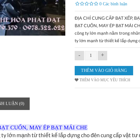
0 Các bình luận
ĐỊA CHỈ CUNG CẤP BẠT XẾP, BẠ
BẠT CUỐN, MAY ÉP BẠT MÁI CH
công ty lớn mạnh nằm trong nhữ
ty lớn mạnh từ thiết kế lắp dựng 
-
+
THÊM VÀO MỤC YÊU THÍCH
NH LUẬN (0)
 BẠT CUỐN, MAY ÉP BẠT MÁI CHE
y lớn mạnh từ thiết kế lắp dựng cho đên cung cấp vật tư