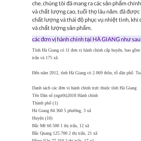
che. chúng tôi đã mang ra các sản phẩm chín
và chất lượng cao, tuổi thọ lâu năm. đã được
chất lượng và thái độ phục vụ nhiệt tình, khi
và chất lượng sản phẩm.
các đơn vị hành chính tại HÀ GIANG như sau
Tỉnh Hà Giang có 11 đơn vị hành chính cấp huyện, bao gồm 
trấn và 175 xã.
Đến năm 2012, tỉnh Hà Giang có 2.069 thôn, tổ dân phố. To
Danh sách các đơn vị hành chính trực thuộc tỉnh Hà Giang
Tên
Dân số (người)2018
Hành chính
Thành phố (1)
Hà Giang
84.360
5 phường, 3 xã
Huyện (10)
Bắc Mê
60.500
1 thị trấn, 12 xã
Bắc Quang
125.700
2 thị trấn, 21 xã
Đồng Văn
77.350
2 thị trấn, 17 xã