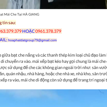
 Bạt Mái Che Tại HÀ GIANG
g tin sau:
63.379.379
HOẶC
0961.378.379
AIL:
hoaphatdatgroup79@
gmail.com
p giữa bạt che nắng và các thanh thép kim loại chủ đạo làm
 di chuyển ra vào. mái xếp bạt kéo hay gọi chung là mái che 
ợc sử dụng để che các không gian ngoài trời như: sân vườ
ăn, quán nhậu, nhà hàng, hoặc che nhà xe, nhà kho, sân trườ
ếp ra vào, mái che di động còn sử dụng để trang trí ngoại 
.