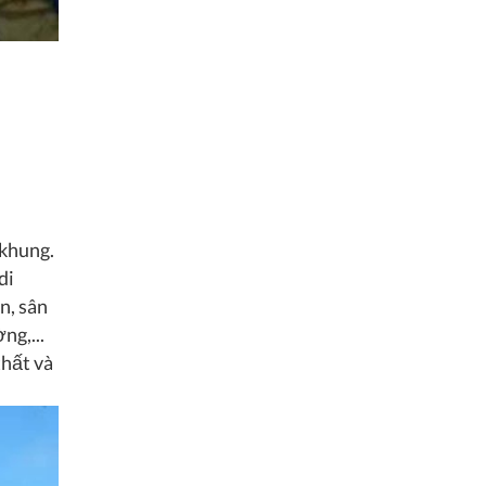
 khung.
di
n, sân
ng,...
thất và