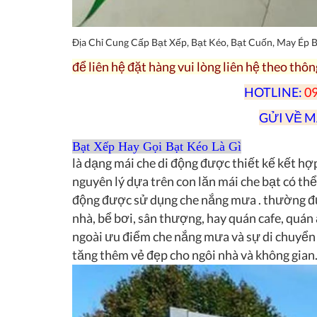
Địa Chỉ Cung Cấp Bạt Xếp, Bạt Kéo, Bạt Cuốn, May Ép
để liên hệ đặt hàng vui lòng liên hệ theo thôn
HOTLINE:
09
GỬI VỀ M
Bạt Xếp Hay Gọi Bạt Kéo Là Gì
là dạng mái che di động được thiết kế kết hợ
nguyên lý dựa trên con lăn mái che bạt có thể
động được sử dụng che nắng mưa . thường đư
nhà, bể bơi, sân thượng, hay quán cafe, quán 
ngoài ưu điểm che nắng mưa và sự di chuyển x
tăng thêm vẻ đẹp cho ngôi nhà và không gian