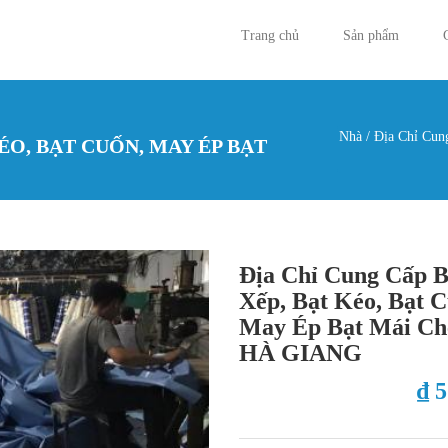
Trang chủ
Sản phẩm
Nhà
/
Địa Chỉ Cung
ÉO, BẠT CUỐN, MAY ÉP BẠT
Bạn đan
Địa Chỉ Cung Cấp B
Xếp, Bạt Kéo, Bạt C
May Ép Bạt Mái Ch
HÀ GIANG
₫ 