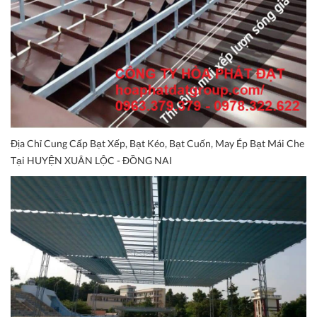
Địa Chỉ Cung Cấp Bạt Xếp, Bạt Kéo, Bạt Cuốn, May Ép Bạt Mái Che
Tại HUYỆN XUÂN LỘC - ĐỒNG NAI