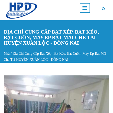
Nhảy đến nội dung
ĐỊA CHỈ CUNG CẤP BẠT XẾP, BẠT KÉO,
BẠT CUỐN, MAY ÉP BẠT MÁI CHE TẠI
HUYỆN XUÂN LỘC - ĐỒNG NAI
Nhà
/
Địa Chỉ Cung Cấp Bạt Xếp, Bạt Kéo, Bạt Cuốn, May Ép Bạt Mái
Bạn đang ở đây
Che Tại HUYỆN XUÂN LỘC - ĐỒNG NAI