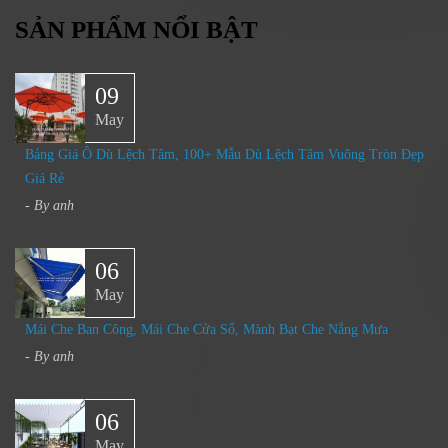
SẢN PHẨM NỔI BẬT
09
May
Bảng Giá Ô Dù Lệch Tâm, 100+ Mẫu Dù Lệch Tâm Vuông Tròn Đẹp
Giá Rẻ
- By
anh
06
May
Mái Che Ban Công, Mái Che Cửa Sổ, Mành Bạt Che Nắng Mưa
- By
anh
06
May