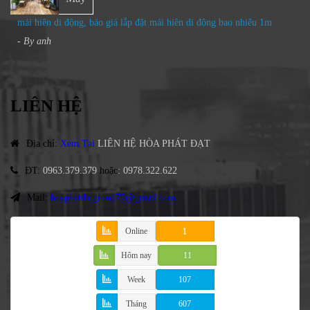
mái hiên di động, báo giá lắp đặt mái hiên di động bao nhiêu 1m
- By
anh
LIÊN HỆ
Địa chỉ
:
Xem Tại
LIÊN HỆ HÒA PHÁT ĐẠT
ĐT
:
0963.379.379
hoặc
:
0978.322.622
Mail:
hoaphatdatgroup79@gmail.com
Online
1
Hôm nay
11
Week
107
Tháng
607