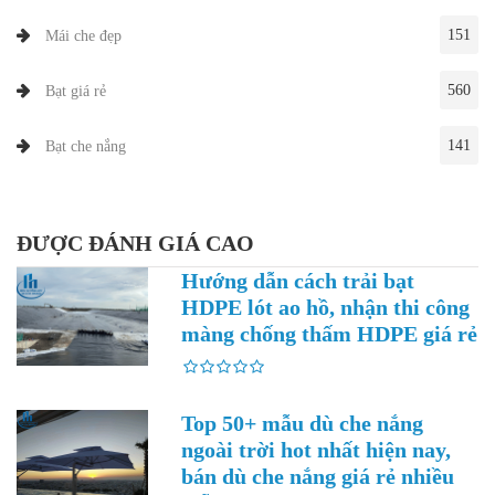
151
Mái che đẹp
560
Bạt giá rẻ
141
Bạt che nắng
ĐƯỢC ĐÁNH GIÁ CAO
Hướng dẫn cách trải bạt
HDPE lót ao hồ, nhận thi công
màng chống thấm HDPE giá rẻ
Top 50+ mẫu dù che nắng
ngoài trời hot nhất hiện nay,
bán dù che nắng giá rẻ nhiều