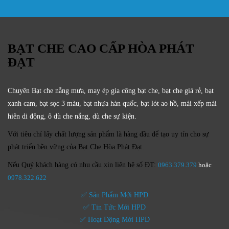
BẠT CHE CAO CẤP HÒA PHÁT
ĐẠT
Chuyên Bạt che nắng mưa, may ép gia công bạt che, bạt che giá rẻ, bạt
xanh cam, bạt sọc 3 màu, bạt nhựa hàn quốc, bạt lót ao hồ, mái xếp mái
hiên di động, ô dù che nắng, dù che sự kiện.
Với tiêu chí lấy
chất lượng sản phẩm
là hàng đầu để tạo uy tín cho sự
phát triển bền vững của
Bạt Che Hòa Phát Đạt.
Nếu Quý khách hàng có nhu cầu xin liên hệ số ĐT:
0963.379.379
hoặc
0
978.322.622
✅ Sản Phẩm Mới HPD
✅ Tin Tức Mới HPD
✅ Hoạt Động Mới HPD