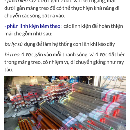
-
phần kèo ray
: được gắn 2 đầu vào kèo ngang, mặt
dưới gắn máng treo để có thể thực hiện khả năng di
chuyển các sóng bạt ra vào.
-
phần linh kiện kèm theo:
các linh kiện để hoàn thiện
mái che gồm như sau:
bu ly:
sử dụng để làm hệ thống con lăn khi kéo dây
bi treo
: được gắn vào mỗi thanh sóng, và được đặt bên
trong máng treo, có nhiệm vụ di chuyển giống như ray
tàu.