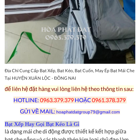
Địa Chỉ Cung Cấp Bạt Xếp, Bạt Kéo, Bạt Cuốn, May Ép Bạt Mái Che
Tại HUYỆN XUÂN LỘC - ĐỒNG NAI
để liên hệ đặt hàng vui lòng liên hệ theo thông tin sau:
HOTLINE:
0963.379.379
HOẶC
0961.378.379
GỬI VỀ MAIL:
hoaphatdatgroup79@
gmail.com
Bạt Xếp Hay Gọi Bạt Kéo Là Gì
là dạng mái che di động được thiết kế kết hợp giữa
bạt che nắng và các thanh thép kim loại chủ đạo làm