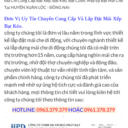
Địa Chỉ Cung Cấp Bạt Xếp, Bạt Kéo, Bạt Cuốn, May Ép Bạt Mái Che
Tại HUYỆN XUÂN LỘC - ĐỒNG NAI
Đơn Vị Uy Tín Chuyên Cung Cấp Và Lắp Đặt Mái Xếp
Bạt Kéo.
công ty chúng tôi là đơn vị lâu năm trong lĩnh vực thiết
kế lắp đặt mái che di động, với chuyên nghành thiết kế
và lắp dựng mái che di động chúng tôi đã có mặt trên
thị trường hơn15 năm, cung cấp hàng nghìn mái che ra
thị trường, nhờ đội thợ chuyên nghiệp và đông đảo,
chuyên viên kỹ thuật tư vấn nhiệt tình tận tâm, và sản
phẩm chính hãng. công ty chúng tôi đã phát triển
mạnh mẽ nhờ sự ủng hộ tích cực và đánh giá cao của
khách hàng. mọi thông tin chi tiết vui lòng kiên hệ tới
công ty chúng tôi theo thông tin sau:
HOTLINE:
0963.379.379
HOẶC
0961.378.379