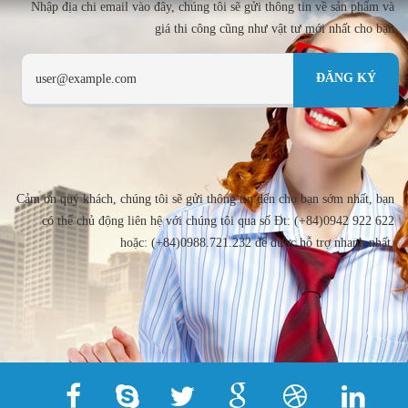
Nhập địa chi email vào đây, chúng tôi sẽ gửi thông tin về sản phẩm và
giá thi công cũng như vật tư mới nhất cho bạn
Cảm ơn quý khách, chúng tôi sẽ gửi thông tin đến cho bạn sớm nhất, bạn
có thể chủ động liên hệ với chúng tôi qua số Đt: (+84)0942 922 622
hoặc: (+84)0988.721.232 để được hỗ trợ nhanh nhất.