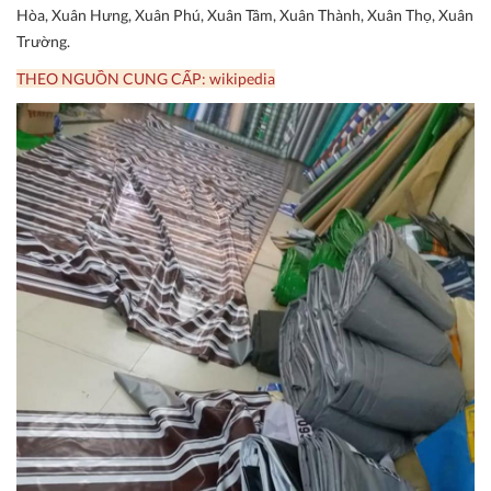
Hòa, Xuân Hưng, Xuân Phú, Xuân Tâm, Xuân Thành, Xuân Thọ, Xuân
Trường.
THEO NGUỒN CUNG CẤP: wikipedia