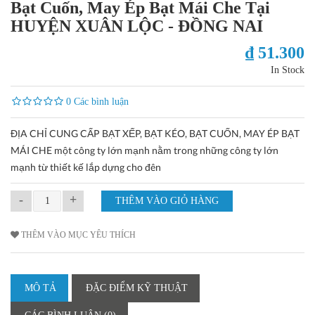
Bạt Cuốn, May Ép Bạt Mái Che Tại
HUYỆN XUÂN LỘC - ĐỒNG NAI
₫ 51.300
In Stock
0 Các bình luận
ĐỊA CHỈ CUNG CẤP BẠT XẾP, BẠT KÉO, BẠT CUỐN, MAY ÉP BẠT
MÁI CHE một công ty lớn mạnh nằm trong những công ty lớn
mạnh từ thiết kế lắp dựng cho đên
-
+
THÊM VÀO MỤC YÊU THÍCH
MÔ TẢ
ĐẶC ĐIỂM KỸ THUẬT