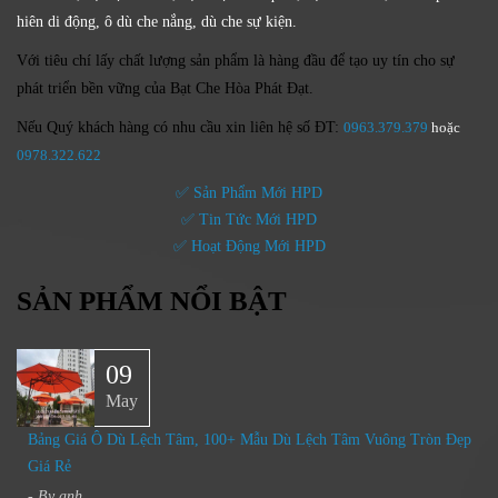
hiên di động, ô dù che nắng, dù che sự kiện.
Với tiêu chí lấy
chất lượng sản phẩm
là hàng đầu để tạo uy tín cho sự
phát triển bền vững của
Bạt Che Hòa Phát Đạt.
Nếu Quý khách hàng có nhu cầu xin liên hệ số ĐT:
0963.379.379
hoặc
0
978.322.622
✅ Sản Phẩm Mới HPD
✅ Tin Tức Mới HPD
✅ Hoạt Động Mới HPD
SẢN PHẨM NỔI BẬT
09
May
Bảng Giá Ô Dù Lệch Tâm, 100+ Mẫu Dù Lệch Tâm Vuông Tròn Đẹp
Giá Rẻ
- By
anh