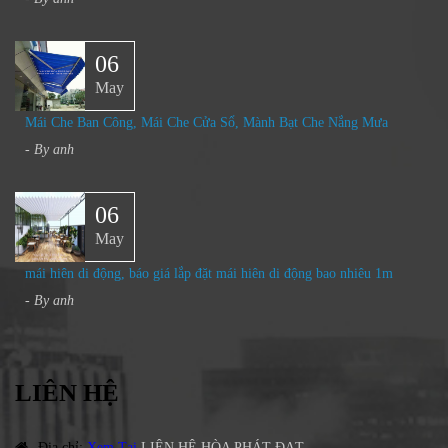
06
May
Mái Che Ban Công, Mái Che Cửa Sổ, Mành Bạt Che Nắng Mưa
- By
anh
06
May
mái hiên di động, báo giá lắp đặt mái hiên di động bao nhiêu 1m
- By
anh
LIÊN HỆ
Địa chỉ
:
Xem Tại
LIÊN HỆ HÒA PHÁT ĐẠT