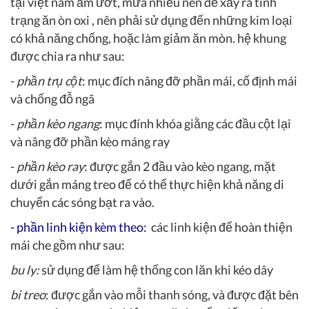
tại việt nam ẩm ướt, mưa nhiều nên dễ xảy ra tình
trạng ăn òn oxi , nên phải sử dụng đến những kim loại
có khả năng chống, hoặc làm giảm ăn mòn. hệ khung
được chia ra như sau:
-
phần trụ cột
: mục đích nâng đỡ phần mái, cố định mái
và chống đỗ ngã
-
phần kèo ngang
: mục đính khóa giằng các đầu cột lại
và nâng đỡ phần kèo máng ray
-
phần kèo ray
: được gắn 2 đầu vào kèo ngang, mặt
dưới gắn máng treo để có thể thực hiện khả năng di
chuyển các sóng bạt ra vào.
-
phần linh kiện kèm theo:
các linh kiện để hoàn thiện
mái che gồm như sau:
bu ly:
sử dụng để làm hệ thống con lăn khi kéo dây
bi treo
: được gắn vào mỗi thanh sóng, và được đặt bên