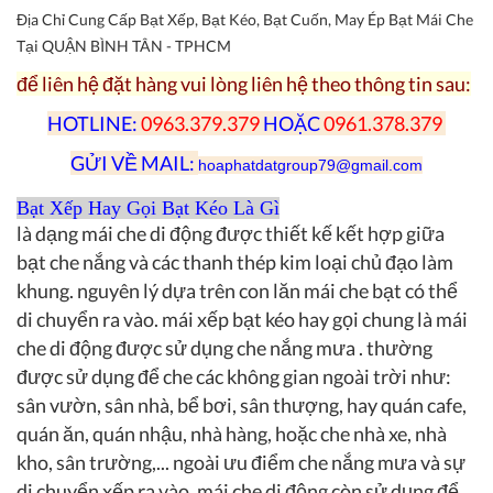
Địa Chỉ Cung Cấp Bạt Xếp, Bạt Kéo, Bạt Cuốn, May Ép Bạt Mái Che
Tại QUẬN BÌNH TÂN - TPHCM
để liên hệ đặt hàng vui lòng liên hệ theo thông tin sau:
HOTLINE:
0963.379.379
HOẶC
0961.378.379
GỬI VỀ MAIL:
hoaphatdatgroup79@
gmail.com
Bạt Xếp Hay Gọi Bạt Kéo Là Gì
là dạng mái che di động được thiết kế kết hợp giữa
bạt che nắng và các thanh thép kim loại chủ đạo làm
khung. nguyên lý dựa trên con lăn mái che bạt có thể
di chuyển ra vào. mái xếp bạt kéo hay gọi chung là mái
che di động được sử dụng che nắng mưa . thường
được sử dụng để che các không gian ngoài trời như:
sân vườn, sân nhà, bể bơi, sân thượng, hay quán cafe,
quán ăn, quán nhậu, nhà hàng, hoặc che nhà xe, nhà
kho, sân trường,... ngoài ưu điểm che nắng mưa và sự
di chuyển xếp ra vào, mái che di động còn sử dụng để