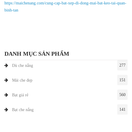
https://maichenang.com/cung-cap-bat-xep-di-dong-mai-bat-keo-tai-quan-
binh-tan
DANH MỤC SẢN PHẨM
277
Dù che nắng
151
Mái che đẹp
560
Bạt giá rẻ
141
Bạt che nắng