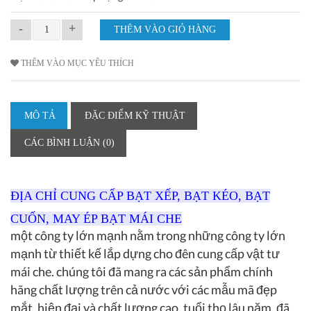
-
+
THÊM VÀO MỤC YÊU THÍCH
MÔ TẢ
ĐẶC ĐIỂM KỸ THUẬT
CÁC BÌNH LUẬN (0)
ĐỊA CHỈ CUNG CẤP BẠT XẾP, BẠT KÉO, BẠT
CUỐN, MAY ÉP BẠT MÁI CHE
một công ty lớn mạnh nằm trong những công ty lớn
mạnh từ thiết kế lắp dựng cho đên cung cấp vật tư
mái che. chúng tôi đã mang ra các sản phẩm chính
hãng chất lượng trên cả nước với các mẫu mã đẹp
mắt, hiện đại và chất lượng cao, tuổi thọ lâu năm. đã