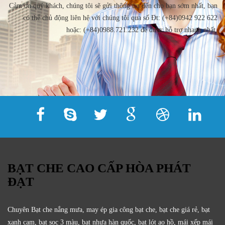
Cảm ơn quý khách, chúng tôi sẽ gửi thông tin đến cho bạn sớm nhất, bạn
có thể chủ động liên hệ với chúng tôi qua số Đt: (+84)0942 922 622
hoặc: (+84)0988.721.232 để được hỗ trợ nhanh nhất.
BẠT CHE CAO CẤP HÒA PHÁT
ĐẠT
Chuyên Bạt che nắng mưa, may ép gia công bạt che, bạt che giá rẻ, bạt
xanh cam, bạt sọc 3 màu, bạt nhựa hàn quốc, bạt lót ao hồ, mái xếp mái