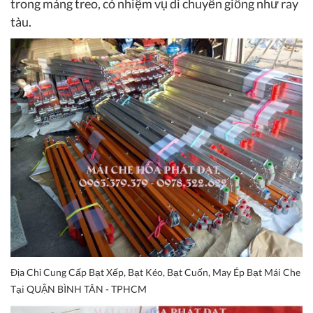
trong máng treo, có nhiệm vụ di chuyển giống như ray
tàu.
Địa Chỉ Cung Cấp Bạt Xếp, Bạt Kéo, Bạt Cuốn, May Ép Bạt Mái Che
Tại QUẬN BÌNH TÂN - TPHCM