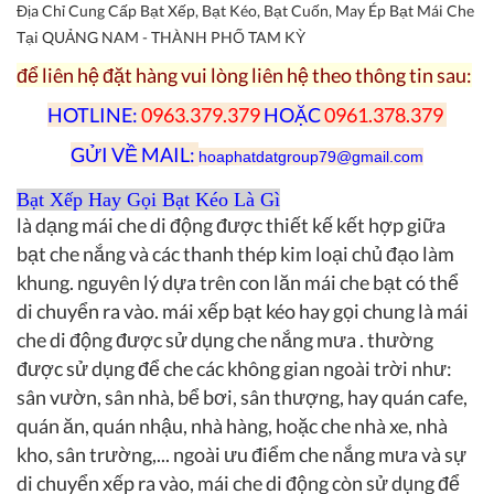
Địa Chỉ Cung Cấp Bạt Xếp, Bạt Kéo, Bạt Cuốn, May Ép Bạt Mái Che
Tại QUẢNG NAM - THÀNH PHỐ TAM KỲ
để liên hệ đặt hàng vui lòng liên hệ theo thông tin sau:
HOTLINE:
0963.379.379
HOẶC
0961.378.379
GỬI VỀ MAIL:
hoaphatdatgroup79@
gmail.com
Bạt Xếp Hay Gọi Bạt Kéo Là Gì
là dạng mái che di động được thiết kế kết hợp giữa
bạt che nắng và các thanh thép kim loại chủ đạo làm
khung. nguyên lý dựa trên con lăn mái che bạt có thể
di chuyển ra vào. mái xếp bạt kéo hay gọi chung là mái
che di động được sử dụng che nắng mưa . thường
được sử dụng để che các không gian ngoài trời như:
sân vườn, sân nhà, bể bơi, sân thượng, hay quán cafe,
quán ăn, quán nhậu, nhà hàng, hoặc che nhà xe, nhà
kho, sân trường,... ngoài ưu điểm che nắng mưa và sự
di chuyển xếp ra vào, mái che di động còn sử dụng để