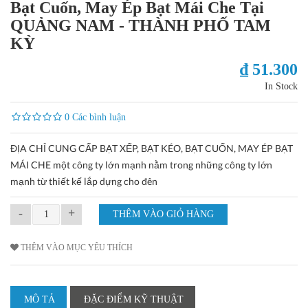
Bạt Cuốn, May Ép Bạt Mái Che Tại
QUẢNG NAM - THÀNH PHỐ TAM
KỲ
₫ 51.300
In Stock
0 Các bình luận
ĐỊA CHỈ CUNG CẤP BẠT XẾP, BẠT KÉO, BẠT CUỐN, MAY ÉP BẠT
MÁI CHE một công ty lớn mạnh nằm trong những công ty lớn
mạnh từ thiết kế lắp dựng cho đên
-
+
THÊM VÀO MỤC YÊU THÍCH
MÔ TẢ
ĐẶC ĐIỂM KỸ THUẬT