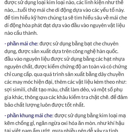
được sử dụng loại kim loại nào, các linh kiện như thế
nào,...tuổi thọ mái che di động dựa vào các yếu tố này.
để tìm hiểu kỹ hơn chúng ta sẽ tìm hiểu sâu về mái che
di động hòa phát đạt dựa vào đầu vào nguyên vật liệu
nào cấu thành.
-
phần mái che
: được sử dụng bằng bạt che chuyên
dụng, được sản xuất dựa trên công nghệ hàn quốc.
đầu vào nguyên liệu được sử dụng bằng các hạt nhựa
nguyên chất, được kiểm chứng độ an toàn và có chứng
chỉ cung cấp. qua quá trình sản xuất bằng dây chuyền
các may móc hiện đại, thêm các vật liệu kèm theo như:
sợi simili, chất tạo màu, chất làm dẻo, và một số phụ
gia khác, thông qua các khâu kiểm tra chặt chẽ. để đảm
bảo chất lượng luôn được tốt nhất.
-
phần khung mái che
:
được sử dụng bằng kim loại mạ
kẽm chống gỉ, ngăn ngừa oxi hóa ăn mòn. như khí hậu
tại việt nam ẩm ướt, mưa nhiều nên dễ xảy ra tình