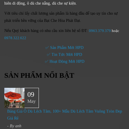
hiên di động, ô dù che nắng, dù che sự kiện.
Với tiêu chí lấy
chất lượng sản phẩm
là hàng đầu để tạo uy tín cho sự
phát triển bền vững của
Bạt Che Hòa Phát Đạt.
Nếu Quý khách hàng có nhu cầu xin liên hệ số ĐT:
0963.379.379
hoặc
0
978.322.622
✅ Sản Phẩm Mới HPD
✅ Tin Tức Mới HPD
✅ Hoạt Động Mới HPD
SẢN PHẨM NỔI BẬT
09
May
Bảng Giá Ô Dù Lệch Tâm, 100+ Mẫu Dù Lệch Tâm Vuông Tròn Đẹp
Giá Rẻ
- By
anh