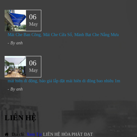
06
May
Mái Che Ban Công, Mái Che Cửa Sổ, Mành Bạt Che Nắng Mưa
- By
anh
06
May
mái hiên di động, báo giá lắp đặt mái hiên di động bao nhiêu 1m
- By
anh
LIÊN HỆ
Địa chỉ
:
Xem Tại
LIÊN HỆ HÒA PHÁT ĐẠT