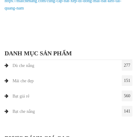
https://maichenang.com/cung-cap-bat-xep-di-dong-mai-bat-keo-tai-
quang-nam
DANH MỤC SẢN PHẨM
277
Dù che nắng
151
Mái che đẹp
560
Bạt giá rẻ
141
Bạt che nắng