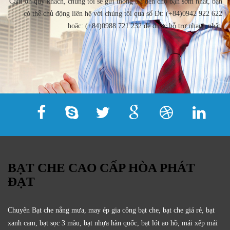
Cảm ơn quý khách, chúng tôi sẽ gửi thông tin đến cho bạn sớm nhất, bạn
có thể chủ động liên hệ với chúng tôi qua số Đt: (+84)0942 922 622
hoặc: (+84)0988.721.232 để được hỗ trợ nhanh nhất.
BẠT CHE CAO CẤP HÒA PHÁT
ĐẠT
Chuyên Bạt che nắng mưa, may ép gia công bạt che, bạt che giá rẻ, bạt
xanh cam, bạt sọc 3 màu, bạt nhựa hàn quốc, bạt lót ao hồ, mái xếp mái