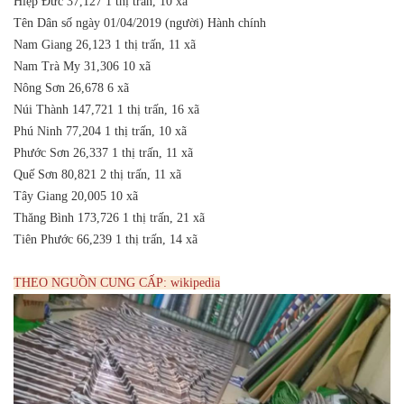
Hiệp Đức
37,127
1 thị trấn, 10 xã
Tên
Dân số ngày 01/04/2019 (người)
Hành chính
Nam Giang
26,123
1 thị trấn, 11 xã
Nam Trà My
31,306
10 xã
Nông Sơn
26,678
6 xã
Núi Thành
147,721
1 thị trấn, 16 xã
Phú Ninh
77,204
1 thị trấn, 10 xã
Phước Sơn
26,337
1 thị trấn, 11 xã
Quế Sơn
80,821
2 thị trấn, 11 xã
Tây Giang
20,005
10 xã
Thăng Bình
173,726
1 thị trấn, 21 xã
Tiên Phước
66,239
1 thị trấn, 14 xã
THEO NGUỒN CUNG CẤP: wikipedia