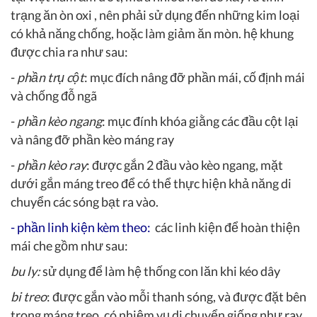
trạng ăn òn oxi , nên phải sử dụng đến những kim loại
có khả năng chống, hoặc làm giảm ăn mòn. hệ khung
được chia ra như sau:
-
phần trụ cột
: mục đích nâng đỡ phần mái, cố định mái
và chống đỗ ngã
-
phần kèo ngang
: mục đính khóa giằng các đầu cột lại
và nâng đỡ phần kèo máng ray
-
phần kèo ray
: được gắn 2 đầu vào kèo ngang, mặt
dưới gắn máng treo để có thể thực hiện khả năng di
chuyển các sóng bạt ra vào.
-
phần linh kiện kèm theo:
các linh kiện để hoàn thiện
mái che gồm như sau:
bu ly:
sử dụng để làm hệ thống con lăn khi kéo dây
bi treo
: được gắn vào mỗi thanh sóng, và được đặt bên
trong máng treo, có nhiệm vụ di chuyển giống như ray