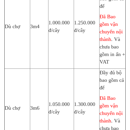
đế
Đã Bao
1.000.000
1.250.000
gồm vận
Dù chợ
3m4
đ/cây
đ/cây
chuyển nội
thành
. Và
chưa bao
gồm in ấn +
VAT
Đầy đủ bộ
bao gồm cả
đế
Đã Bao
1.050.000
1.300.000
gồm vận
Dù chợ
3m6
đ/cây
đ/cây
chuyển nội
thành
. Và
chưa bao