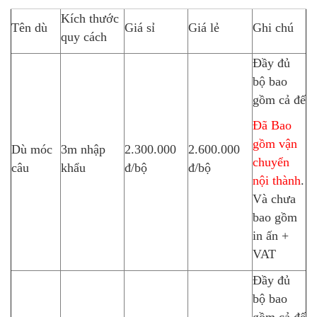
Kích thước
Tên dù
Giá sỉ
Giá lẻ
Ghi chú
quy cách
Đầy đủ
bộ bao
gồm cả đế
Đã Bao
gồm vận
Dù móc
3m nhập
2.300.000
2.600.000
chuyển
câu
khẩu
đ/bộ
đ/bộ
nội thành
.
Và chưa
bao gồm
in ấn +
VAT
Đầy đủ
bộ bao