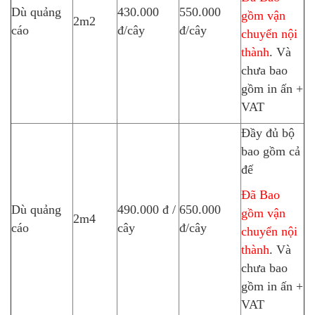
Dù quảng
430.000
550.000
gồm vận
2m2
cáo
đ/cây
đ/cây
chuyển nội
thành
. Và
chưa bao
gồm in ấn +
VAT
Đầy đủ bộ
bao gồm cả
đế
Đã Bao
Dù quảng
490.000 đ /
650.000
gồm vận
2m4
cáo
cây
đ/cây
chuyển nội
thành
. Và
chưa bao
gồm in ấn +
VAT