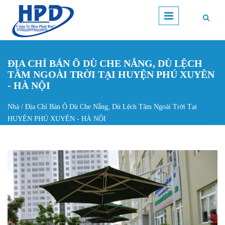
Nhảy đến nội dung
ĐỊA CHỈ BÁN Ô DÙ CHE NẮNG, DÙ LỆCH
TÂM NGOÀI TRỜI TẠI HUYỆN PHÚ XUYÊN
- HÀ NỘI
Nhà
/
Địa Chỉ Bán Ô Dù Che Nắng, Dù Lệch Tâm Ngoài Trời Tại
Bạn đang ở đây
HUYỆN PHÚ XUYÊN - HÀ NỘI