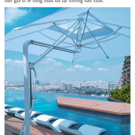
báo giá sỉ lẻ từng mẫu dù tại xưởng sản xuất.