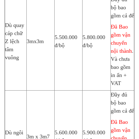
bộ bao
gồm cả đế
Dù quay
Đã Bao
cáp chữ
gồm vận
5.500.000
5.800.000
Z lệch
3mx3m
chuyển
đ/bộ
đ/bộ
tâm
nội thành
.
vuông
Và chưa
bao gồm
in ấn +
VAT
Đầy đủ
bộ bao
gồm cả đế
Đã Bao
gồm vận
Dù ngôi
5.600.000
5.900.000
3m x 3m7
chuyển