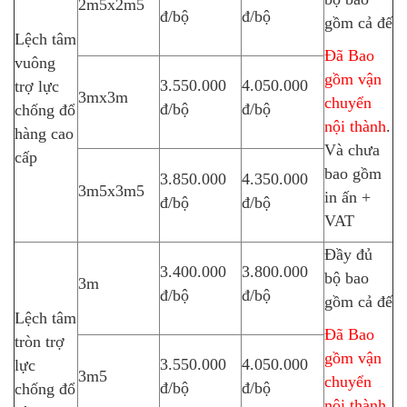
2m5x2m5
đ/bộ
đ/bộ
gồm cả đế
Lệch tâm
Đã Bao
vuông
gồm vận
3.550.000
4.050.000
trợ lực
3mx3m
chuyển
đ/bộ
đ/bộ
chống đổ
nội thành
.
hàng cao
Và chưa
cấp
bao gồm
3.850.000
4.350.000
3m5x3m5
in ấn +
đ/bộ
đ/bộ
VAT
Đầy đủ
3.400.000
3.800.000
bộ bao
3m
đ/bộ
đ/bộ
gồm cả đế
Lệch tâm
Đã Bao
tròn trợ
gồm vận
3.550.000
4.050.000
lực
3m5
chuyển
đ/bộ
đ/bộ
chống đổ
nội thành
.