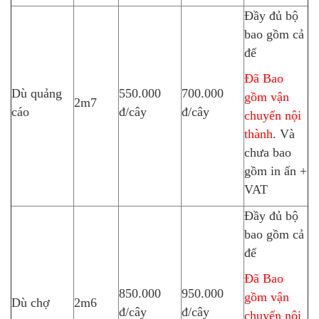
Đầy đủ bộ
bao gồm cả
đế
Đã Bao
Dù quảng
550.000
700.000
gồm vận
2m7
cáo
đ/cây
đ/cây
chuyển nội
thành
. Và
chưa bao
gồm in ấn +
VAT
Đầy đủ bộ
bao gồm cả
đế
Đã Bao
850.000
950.000
gồm vận
Dù chợ
2m6
đ/cây
đ/cây
chuyển nội