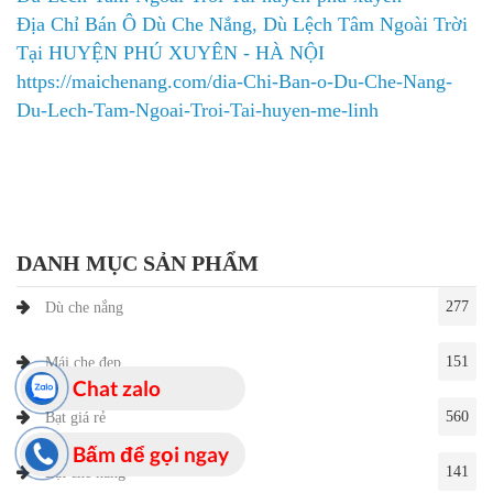
Địa Chỉ Bán Ô Dù Che Nắng, Dù Lệch Tâm Ngoài Trời
Tại HUYỆN PHÚ XUYÊN - HÀ NỘI
https://maichenang.com/dia-Chi-Ban-o-Du-Che-Nang-
Du-Lech-Tam-Ngoai-Troi-Tai-huyen-me-linh
DANH MỤC SẢN PHẨM
277
Dù che nắng
151
Mái che đẹp
Chat zalo
560
Bạt giá rẻ
Bấm để gọi ngay
141
Bạt che nắng