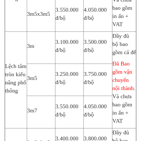
bao gồm
3.550.000
4.050.000
3m5x3m5
in ấn +
đ/bộ
đ/bộ
VAT
Đầy đủ
3.100.000
3.500.000
bộ bao
3m
đ/bộ
đ/bộ
gồm cả đế
Đã Bao
Lệch tâm
gồm vận
3.250.000
3.750.000
tròn kiểu
3m5
chuyển
đ/bộ
đ/bộ
nâng phổ
nội thành
.
thông
Và chưa
bao gồm
3.550.000
4.050.000
3m7
in ấn +
đ/bộ
đ/bộ
VAT
Đầy đủ
3.400.000
3.800.000
bộ bao