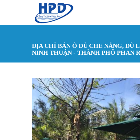
Nhảy đến nội dung
ĐỊA CHỈ BÁN Ô DÙ CHE NẮNG, DÙ 
NINH THUẬN - THÀNH PHỐ PHAN 