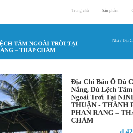
Trang chủ
Sản phẩm
Nhà
/
Địa C
LỆCH TÂM NGOÀI TRỜI TẠI
Bạn đan
RANG – THÁP CHÀM
Địa Chỉ Bán Ô Dù 
Nắng, Dù Lệch Tâm
Ngoài Trời Tại NIN
THUẬN - THÀNH 
PHAN RANG – TH
CHÀM
₫ 4