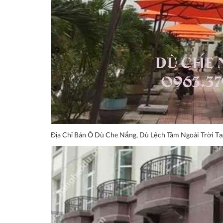
Địa Chỉ Bán Ô Dù Che Nắng, Dù Lệch Tâm Ngoài T