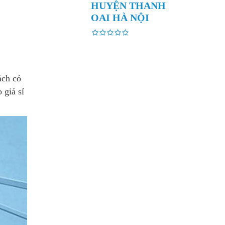
HUYỆN THANH
OAI HÀ NỘI
ách có
 giá sỉ