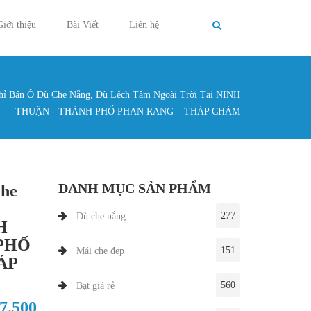
Giới thiệu
Bài Viết
Liên hệ
hỉ Bán Ô Dù Che Nắng, Dù Lệch Tâm Ngoài Trời Tại NINH
g ở đây
THUẬN - THÀNH PHỐ PHAN RANG – THÁP CHÀM
DANH MỤC SẢN PHẨM
Che
277
Dù che nắng
H
PHỐ
151
Mái che đẹp
ÁP
560
Bạt giá rẻ
27.500