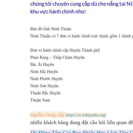
chúng tôi chuyên cung cấp dù che nắng tai
NI
khu vực hành chính như:
Bản đồ tỉnh Ninh Thuận
Ninh Thuận có 7 đơn vị hành chính trực thuộc gồm 1 thành p
Ðơn vị hành chính cấp Huyện
Thành phố
Phan Rang – Tháp Chàm
Huyện
Bác Ái
Huyện
Ninh Hải
Huyện
Ninh Phước
Huyện
Ninh Sơn
Huyện
Thuận Bắc
Huyện
Thuận Nam
nguồn cung cấp
https://vi.wikipedia.org/
nhiều khách hàng đang đặt câu hỏi liên quan đế
Dù Đồng Tâm Giá Bao Nhiêu Hay Lệch Tâm G