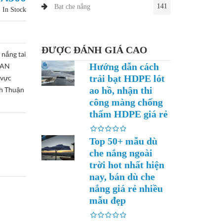
141
Bạt che nắng
In Stock
ĐƯỢC ĐÁNH GIÁ CAO
 nắng tai
Hướng dẫn cách
HAN
trải bạt HDPE lót
 vực
ao hồ, nhận thi
nh Thuận
công màng chống
thấm HDPE giá rẻ
Top 50+ mẫu dù
che nắng ngoài
trời hot nhất hiện
nay, bán dù che
nắng giá rẻ nhiều
mẫu đẹp