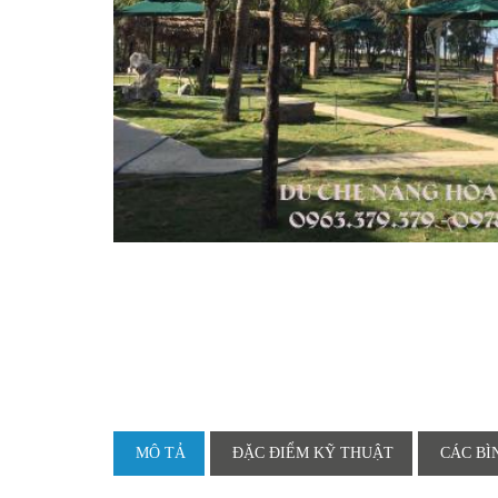
MÔ TẢ
ĐẶC ĐIỂM KỸ THUẬT
CÁC BÌ