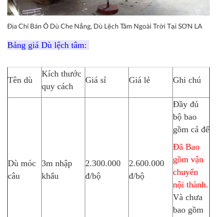
Địa Chỉ Bán Ô Dù Che Nắng, Dù Lệch Tâm Ngoài Trời Tại SƠN LA
Bảng giá Dù lệch tâm:
Kích thước
Tên dù
Giá sỉ
Giá lẻ
Ghi chú
quy cách
Đầy đủ
bộ bao
gồm cả đế
Đã Bao
gồm vận
Dù móc
3m nhập
2.300.000
2.600.000
chuyển
câu
khẩu
đ/bộ
đ/bộ
nội thành
.
Và chưa
bao gồm