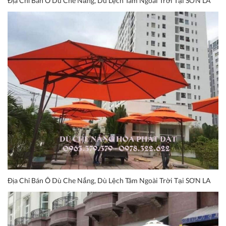
Địa Chỉ Bán Ô Dù Che Nắng, Dù Lệch Tâm Ngoài Trời Tại SƠN LA
Địa Chỉ Bán Ô Dù Che Nắng, Dù Lệch Tâm Ngoài Trời Tại SƠN LA