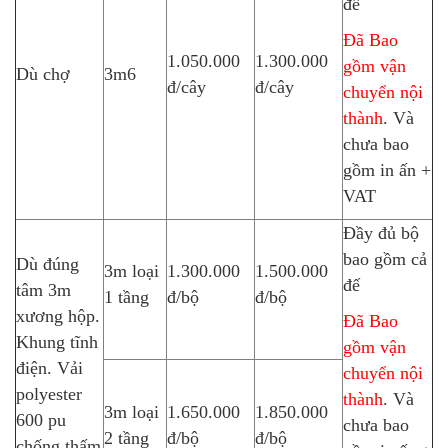
đế
Đã Bao
1.050.000
1.300.000
gồm vận
Dù chợ
3m6
đ/cây
đ/cây
chuyển nội
thành
. Và
chưa bao
gồm in ấn +
VAT
Đầy đủ bộ
bao gồm cả
Dù đúng
3m loại
1.300.000
1.500.000
đế
tâm 3m
1 tầng
đ/bộ
đ/bộ
xương hộp.
Đã Bao
Khung tĩnh
gồm vận
điện. Vải
chuyển nội
polyester
thành
. Và
3m loại
1.650.000
1.850.000
600 pu
chưa bao
2 tầng
đ/bộ
đ/bộ
chống thấm