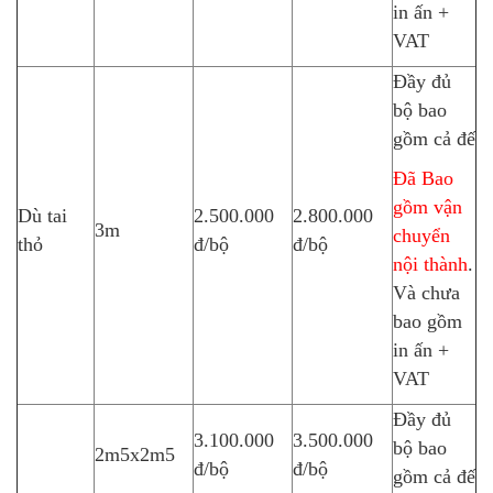
in ấn +
VAT
Đầy đủ
bộ bao
gồm cả đế
Đã Bao
gồm vận
Dù tai
2.500.000
2.800.000
3m
chuyển
thỏ
đ/bộ
đ/bộ
nội thành
.
Và chưa
bao gồm
in ấn +
VAT
Đầy đủ
3.100.000
3.500.000
bộ bao
2m5x2m5
đ/bộ
đ/bộ
gồm cả đế