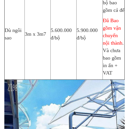
bộ bao
gồm cả đế
Đã Bao
gồm vận
Dù ngôi
5.600.000
5.900.000
3m x 3m7
chuyển
sao
đ/bộ
đ/bộ
nội thành
.
Và chưa
bao gồm
in ấn +
VAT