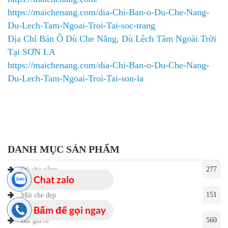
https://maichenang.com/dia-Chi-Ban-o-Du-Che-Nang-
Du-Lech-Tam-Ngoai-Troi-Tai-soc-trang
Địa Chỉ Bán Ô Dù Che Nắng, Dù Lệch Tâm Ngoài Trời
Tại SƠN LA
https://maichenang.com/dia-Chi-Ban-o-Du-Che-Nang-
Du-Lech-Tam-Ngoai-Troi-Tai-son-la
DANH MỤC SẢN PHẨM
277
Dù che nắng
Chat zalo
151
Mái che đẹp
Bấm để gọi ngay
560
Bạt giá rẻ