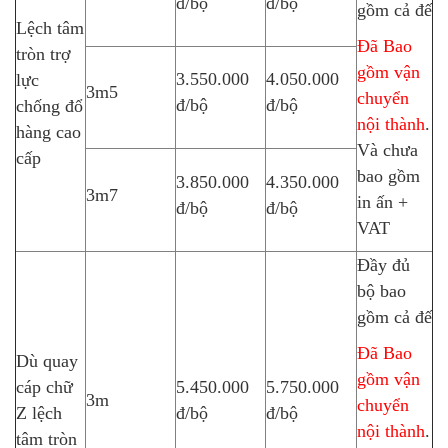
đ/bộ
đ/bộ
gồm cả đế
Lệch tâm
Đã Bao
tròn trợ
gồm vận
3.550.000
4.050.000
lực
3m5
chuyển
đ/bộ
đ/bộ
chống đổ
nội thành
.
hàng cao
Và chưa
cấp
bao gồm
3.850.000
4.350.000
3m7
in ấn +
đ/bộ
đ/bộ
VAT
Đầy đủ
bộ bao
gồm cả đế
Đã Bao
Dù quay
gồm vận
cáp chữ
5.450.000
5.750.000
3m
chuyển
Z lệch
đ/bộ
đ/bộ
nội thành
.
tâm tròn