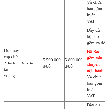
Và chưa
bao gồm
in ấn +
VAT
Đầy đủ
bộ bao
gồm cả đế
Dù quay
Đã Bao
cáp chữ
gồm vận
5.500.000
5.800.000
Z lệch
3mx3m
chuyển
đ/bộ
đ/bộ
tâm
nội thành
.
vuông
Và chưa
bao gồm
in ấn +
VAT
Đầy đủ