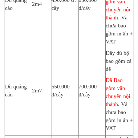
gồm vận
2m4
cáo
cây
đ/cây
chuyển nội
thành
. Và
chưa bao
gồm in ấn +
VAT
Đầy đủ bộ
bao gồm cả
đế
Đã Bao
Dù quảng
550.000
700.000
gồm vận
2m7
cáo
đ/cây
đ/cây
chuyển nội
thành
. Và
chưa bao
gồm in ấn +
VAT