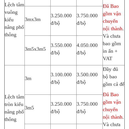
Lệch tâm
Đã Bao
vuông
gồm vận
3.250.000
3.750.000
3mx3m
kiểu
chuyển
đ/bộ
đ/bộ
nâng phổ
nội thành
.
thông
Và chưa
bao gồm
3.550.000
4.050.000
3m5x3m5
in ấn +
đ/bộ
đ/bộ
VAT
Đầy đủ
3.100.000
3.500.000
bộ bao
3m
đ/bộ
đ/bộ
gồm cả đế
Đã Bao
Lệch tâm
gồm vận
3.250.000
3.750.000
tròn kiểu
3m5
chuyển
đ/bộ
đ/bộ
nâng phổ
nội thành
.
thông
Và chưa