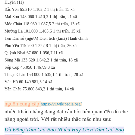
Huyện (11)
Bắc Yên
65.210
1.102,2
1 thị trấn, 15 xã
Mai Sơn
143.060
1.410,3
1 thị trấn, 21 xã
Mộc Châu
118.989
1.087,5
2 thị trấn, 13 xã
Mường La
101.000
1.405,6
1 thị trấn, 15 xã
Tên
Dân số (người)
Diện tích (km2)
Hành chính
Phù Yên
115.700
1.227,8
1 thị trấn, 26 xã
Quỳnh Nhai
67.680
1.056,7
11 xã
Sông Mã
133.620
1.642,2
1 thị trấn, 18 xã
Sốp Cộp
45.050
1.467,9
8 xã
Thuận Châu
153.000
1.535,1
1 thị trấn, 28 xã
Vân Hồ
60.140
981,5
14 xã
Yên Châu
75.800
843,2
1 thị trấn, 14 xã
nguồn cung cấp
https://vi.wikipedia.org/
nhiều khách hàng đang đặt câu hỏi liên quan đến dù che
nắng ngoài trời. Với rất nhiều thắc mắc như sau:
Dù Đồng Tâm Giá Bao Nhiêu Hay Lệch Tâm Giá Bao