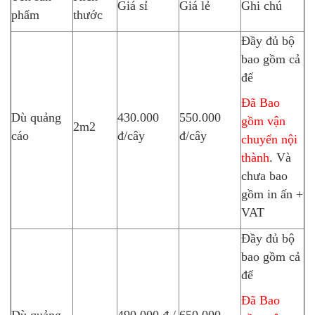
Giá sỉ
Giá lẻ
Ghi chú
phẩm
thước
Đầy đủ bộ
bao gồm cả
đế
Đã Bao
Dù quảng
430.000
550.000
gồm vận
2m2
cáo
đ/cây
đ/cây
chuyển nội
thành
. Và
chưa bao
gồm in ấn +
VAT
Đầy đủ bộ
bao gồm cả
đế
Đã Bao
Dù quảng
490.000 đ /
650.000