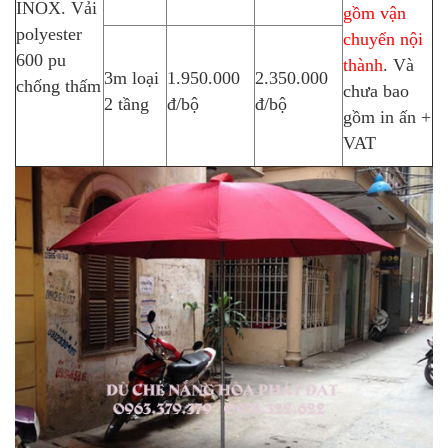
INOX. Vải
gồm vận
polyester
chuyển nội
600 pu
thành
. Và
3m loại
1.950.000
2.350.000
chống thấm
chưa bao
2 tầng
đ/bộ
đ/bộ
gồm in ấn +
VAT