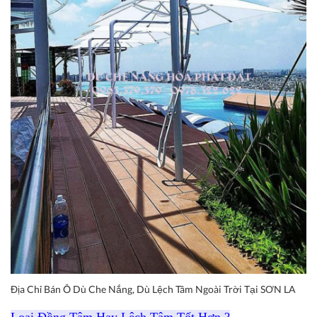
Địa Chỉ Bán Ô Dù Che Nắng, Dù Lệch Tâm Ngoài Trời Tại SƠN LA
Loại Đồng Tâm Hay Lệch Tâm Tốt Hơn ?