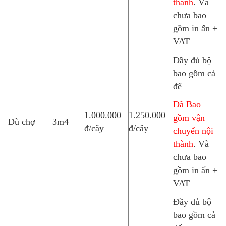
thành
. Và
chưa bao
gồm in ấn +
VAT
Đầy đủ bộ
bao gồm cả
đế
Đã Bao
1.000.000
1.250.000
gồm vận
Dù chợ
3m4
đ/cây
đ/cây
chuyển nội
thành
. Và
chưa bao
gồm in ấn +
VAT
Đầy đủ bộ
bao gồm cả