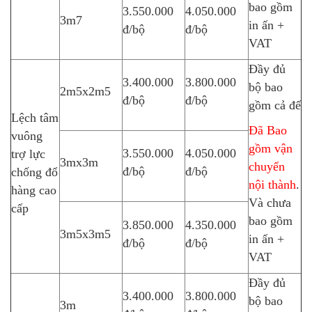
bao gồm
3.550.000
4.050.000
3m7
in ấn +
đ/bộ
đ/bộ
VAT
Đầy đủ
3.400.000
3.800.000
bộ bao
2m5x2m5
đ/bộ
đ/bộ
gồm cả đế
Lệch tâm
Đã Bao
vuông
gồm vận
3.550.000
4.050.000
trợ lực
3mx3m
chuyển
đ/bộ
đ/bộ
chống đổ
nội thành
.
hàng cao
Và chưa
cấp
bao gồm
3.850.000
4.350.000
3m5x3m5
in ấn +
đ/bộ
đ/bộ
VAT
Đầy đủ
3.400.000
3.800.000
bộ bao
3m