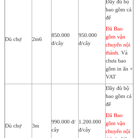
Đầy đủ bộ
bao gồm cả
đế
Đã Bao
850.000
950.000
gồm vận
Dù chợ
2m6
đ/cây
đ/cây
chuyển nội
thành
. Và
chưa bao
gồm in ấn +
VAT
Đầy đủ bộ
bao gồm cả
đế
Đã Bao
990.000 đ/
1.200.000
gồm vận
Dù chợ
3m
cây
đ/cây
chuyển nội