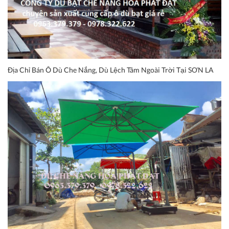
Địa Chỉ Bán Ô Dù Che Nắng, Dù Lệch Tâm Ngoài Trời Tại SƠN LA