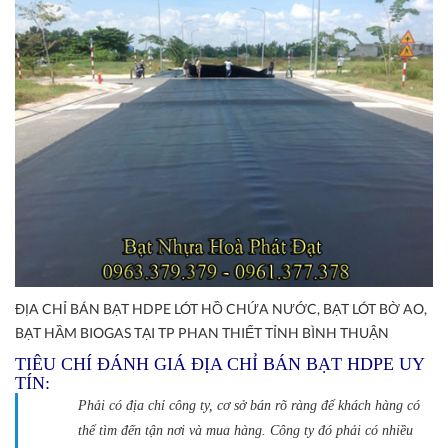
ĐỊA CHỈ BÁN BẠT HDPE LÓT HỒ CHỨA NƯỚC, BẠT LÓT BỜ AO,
BẠT HẦM BIOGAS TẠI TP PHAN THIẾT TỈNH BÌNH THUẬN
TIÊU CHÍ ĐÁNH GIÁ ĐỊA CHỈ BÁN BẠT HDPE UY
TÍN:
Phải có địa chỉ công ty, cơ sở bán rõ ràng để khách hàng có
thể tìm đến tận nơi và mua hàng. Công ty đó phải có nhiều