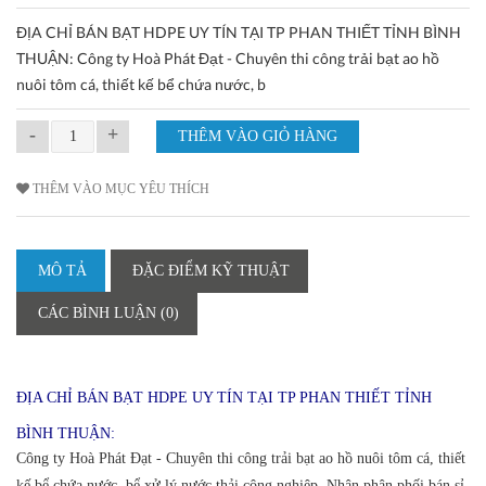
ĐỊA CHỈ BÁN BẠT HDPE UY TÍN TẠI TP PHAN THIẾT TỈNH BÌNH
THUẬN: Công ty Hoà Phát Đạt - Chuyên thi công trải bạt ao hồ
nuôi tôm cá, thiết kế bể chứa nước, b
-
+
THÊM VÀO MỤC YÊU THÍCH
MÔ TẢ
ĐẶC ĐIỂM KỸ THUẬT
CÁC BÌNH LUẬN (0)
ĐỊA CHỈ BÁN BẠT HDPE UY TÍN TẠI TP PHAN THIẾT TỈNH
BÌNH THUẬN:
Công ty Hoà Phát Đạt - Chuyên thi công trải bạt ao hồ nuôi tôm cá, thiết
kế bể chứa nước, bể xử lý nước thải công nghiệp. Nhận phân phối bán sỉ