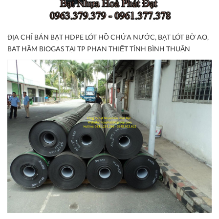
ĐỊA CHỈ BÁN BẠT HDPE LÓT HỒ CHỨA NƯỚC, BẠT LÓT BỜ AO,
BẠT HẦM BIOGAS TẠI TP PHAN THIẾT TỈNH BÌNH THUẬN