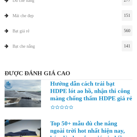
277
Dù che nắng
151
Mái che đẹp
560
Bạt giá rẻ
141
Bạt che nắng
ĐƯỢC ĐÁNH GIÁ CAO
Hướng dẫn cách trải bạt
HDPE lót ao hồ, nhận thi công
màng chống thấm HDPE giá rẻ
Top 50+ mẫu dù che nắng
ngoài trời hot nhất hiện nay,