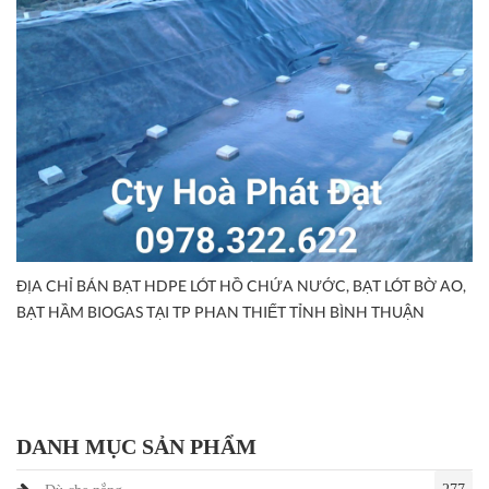
ĐỊA CHỈ BÁN BẠT HDPE LÓT HỒ CHỨA NƯỚC, BẠT LÓT BỜ AO,
BẠT HẦM BIOGAS TẠI TP PHAN THIẾT TỈNH BÌNH THUẬN
DANH MỤC SẢN PHẨM