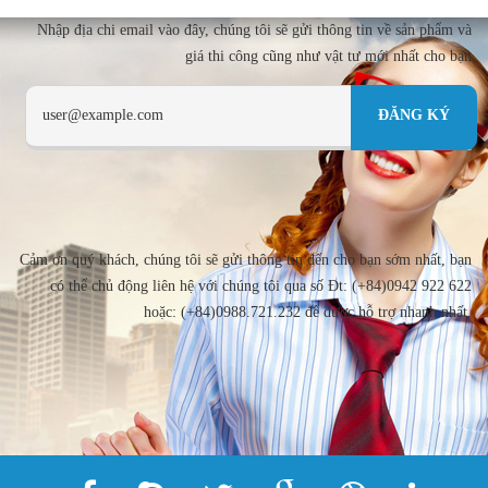
Nhập địa chi email vào đây, chúng tôi sẽ gửi thông tin về sản phẩm và
giá thi công cũng như vật tư mới nhất cho bạn
Cảm ơn quý khách, chúng tôi sẽ gửi thông tin đến cho bạn sớm nhất, bạn
có thể chủ động liên hệ với chúng tôi qua số Đt: (+84)0942 922 622
hoặc: (+84)0988.721.232 để được hỗ trợ nhanh nhất.