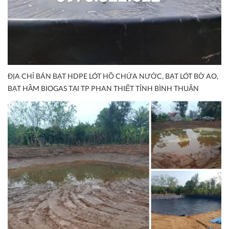
ĐỊA CHỈ BÁN BẠT HDPE LÓT HỒ CHỨA NƯỚC, BẠT LÓT BỜ AO,
BẠT HẦM BIOGAS TẠI TP PHAN THIẾT TỈNH BÌNH THUẬN