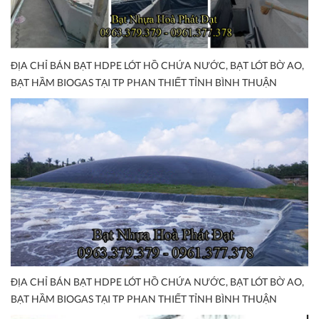
ĐỊA CHỈ BÁN BẠT HDPE LÓT HỒ CHỨA NƯỚC, BẠT LÓT BỜ AO,
BẠT HẦM BIOGAS TẠI TP PHAN THIẾT TỈNH BÌNH THUẬN
ĐỊA CHỈ BÁN BẠT HDPE LÓT HỒ CHỨA NƯỚC, BẠT LÓT BỜ AO,
BẠT HẦM BIOGAS TẠI TP PHAN THIẾT TỈNH BÌNH THUẬN