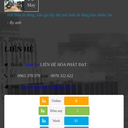
May
mái hiên di động, báo giá lắp đặt mái hiên di động bao nhiêu 1m
- By
anh
LIÊN HỆ
Địa chỉ
:
Xem Tại
LIÊN HỆ HÒA PHÁT ĐẠT
ĐT
:
0963.379.379
hoặc
:
0978.322.622
Mail:
hoaphatdatgroup79@gmail.com
Online
0
Hôm nay
5
Week
82