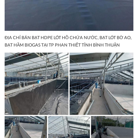
ĐỊA CHỈ BÁN BẠT HDPE LÓT HỒ CHỨA NƯỚC, BẠT LÓT BỜ AO,
BẠT HẦM BIOGAS TẠI TP PHAN THIẾT TỈNH BÌNH THUẬN