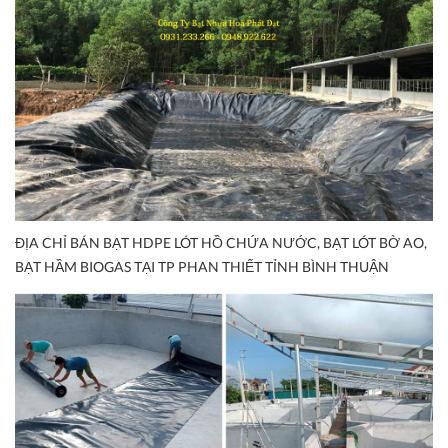
ĐỊA CHỈ BÁN BẠT HDPE LÓT HỒ CHỨA NƯỚC, BẠT LÓT BỜ AO,
BẠT HẦM BIOGAS TẠI TP PHAN THIẾT TỈNH BÌNH THUẬN