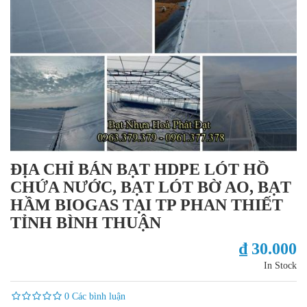
ĐỊA CHỈ BÁN BẠT HDPE LÓT HỒ
CHỨA NƯỚC, BẠT LÓT BỜ AO, BẠT
HẦM BIOGAS TẠI TP PHAN THIẾT
TỈNH BÌNH THUẬN
₫ 30.000
In Stock
0 Các bình luận