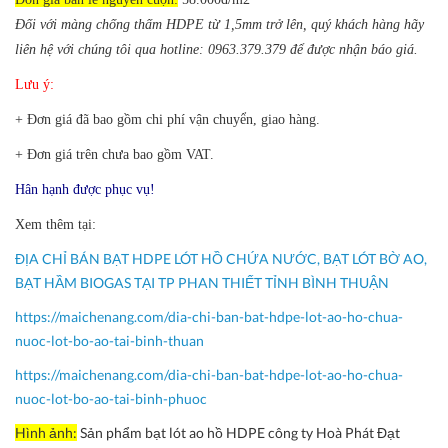
Đối với màng chống thấm HDPE từ 1,5mm trở lên, quý khách hàng hãy
liên hệ với chúng tôi qua hotline: 0963.379.379 để được nhận báo giá.
Lưu ý:
+ Đơn giá đã bao gồm chi phí vận chuyển, giao hàng.
+ Đơn giá trên chưa bao gồm VAT.
Hân hạnh được phục vụ!
Xem thêm tại:
ĐỊA CHỈ BÁN BẠT HDPE LÓT HỒ CHỨA NƯỚC, BẠT LÓT BỜ AO,
BẠT HẦM BIOGAS TẠI TP PHAN THIẾT TỈNH BÌNH THUẬN
https://maichenang.com/dia-chi-ban-bat-hdpe-lot-ao-ho-chua-
nuoc-lot-bo-ao-tai-binh-thuan
https://maichenang.com/dia-chi-ban-bat-hdpe-lot-ao-ho-chua-
nuoc-lot-bo-ao-tai-binh-phuoc
Hình ảnh:
Sản phẩm bạt lót ao hồ HDPE công ty Hoà Phát Đạt