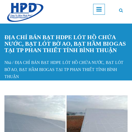
Nhảy đến nội dung
ĐỊA CHỈ BÁN BẠT HDPE LÓT HỒ CHỨA
NƯỚC, BẠT LÓT BỜ AO, BẠT HẦM BIOGAS
TẠI TP PHAN THIẾT TỈNH BÌNH THUẬN
Nhà
/
ĐỊA CHỈ BÁN BẠT HDPE LÓT HỒ CHỨA NƯỚC, BẠT LÓT
Bạn đang ở đây
BỜ AO, BẠT HẦM BIOGAS TẠI TP PHAN THIẾT TỈNH BÌNH
THUẬN