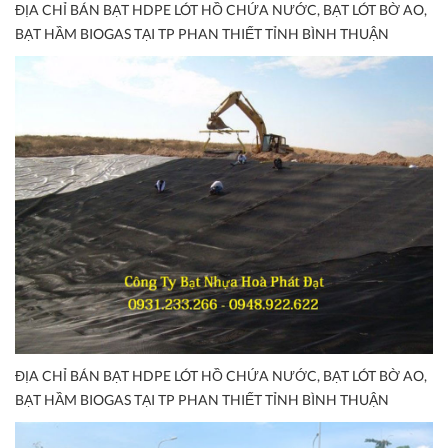
ĐỊA CHỈ BÁN BẠT HDPE LÓT HỒ CHỨA NƯỚC, BẠT LÓT BỜ AO,
BẠT HẦM BIOGAS TẠI TP PHAN THIẾT TỈNH BÌNH THUẬN
ĐỊA CHỈ BÁN BẠT HDPE LÓT HỒ CHỨA NƯỚC, BẠT LÓT BỜ AO,
BẠT HẦM BIOGAS TẠI TP PHAN THIẾT TỈNH BÌNH THUẬN