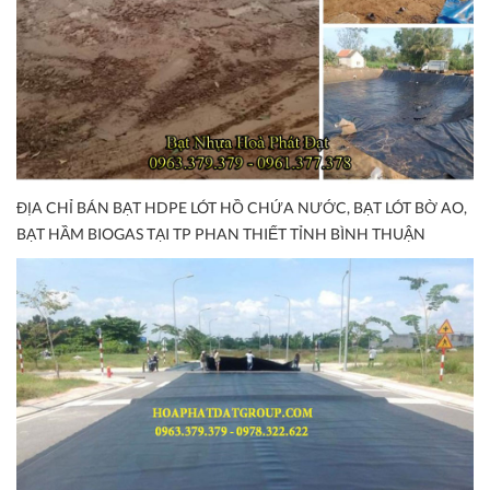
ĐỊA CHỈ BÁN BẠT HDPE LÓT HỒ CHỨA NƯỚC, BẠT LÓT BỜ AO,
BẠT HẦM BIOGAS TẠI TP PHAN THIẾT TỈNH BÌNH THUẬN