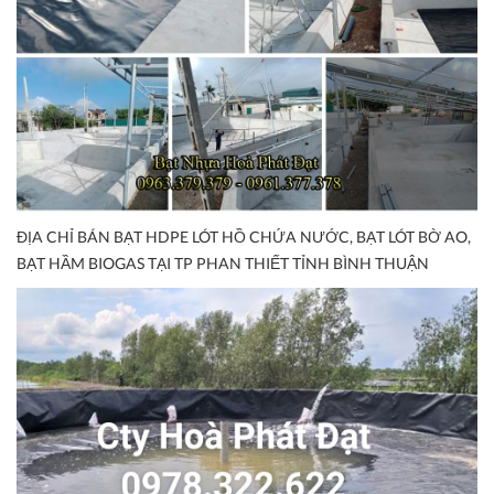
ĐỊA CHỈ BÁN BẠT HDPE LÓT HỒ CHỨA NƯỚC, BẠT LÓT BỜ AO,
BẠT HẦM BIOGAS TẠI TP PHAN THIẾT TỈNH BÌNH THUẬN