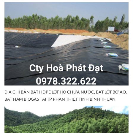
ĐỊA CHỈ BÁN BẠT HDPE LÓT HỒ CHỨA NƯỚC, BẠT LÓT BỜ AO,
BẠT HẦM BIOGAS TẠI TP PHAN THIẾT TỈNH BÌNH THUẬN