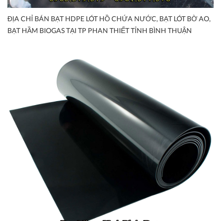
ĐỊA CHỈ BÁN BẠT HDPE LÓT HỒ CHỨA NƯỚC, BẠT LÓT BỜ AO,
BẠT HẦM BIOGAS TẠI TP PHAN THIẾT TỈNH BÌNH THUẬN