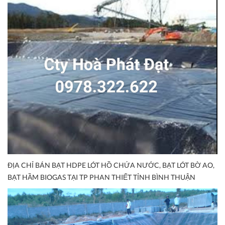
ĐỊA CHỈ BÁN BẠT HDPE LÓT HỒ CHỨA NƯỚC, BẠT LÓT BỜ AO,
BẠT HẦM BIOGAS TẠI TP PHAN THIẾT TỈNH BÌNH THUẬN