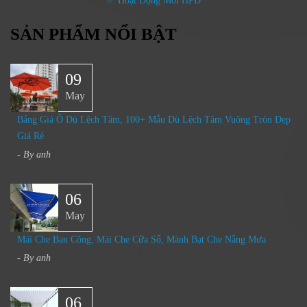
✅ Hoạt Động Mới HPD
SẢN PHẨM NỔI BẬT
09
May
Bảng Giá Ô Dù Lệch Tâm, 100+ Mẫu Dù Lệch Tâm Vuông Tròn Đẹp
Giá Rẻ
- By
anh
06
May
Mái Che Ban Công, Mái Che Cửa Sổ, Mành Bạt Che Nắng Mưa
- By
anh
06