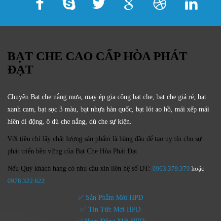
BẠT CHE CAO CẤP HÒA PHÁT
ĐẠT
Chuyên Bạt che nắng mưa, may ép gia công bạt che, bạt che giá rẻ, bạt
xanh cam, bạt sọc 3 màu, bạt nhựa hàn quốc, bạt lót ao hồ, mái xếp mái
hiên di động, ô dù che nắng, dù che sự kiện.
Với tiêu chí lấy
chất lượng sản phẩm
là hàng đầu để tạo uy tín cho sự
phát triển bền vững của
Bạt Che Hòa Phát Đạt.
Nếu Quý khách hàng có nhu cầu xin liên hệ số ĐT:
0963.379.379
hoặc
0
978.322.622
✅ Sản Phẩm Mới HPD
✅ Tin Tức Mới HPD