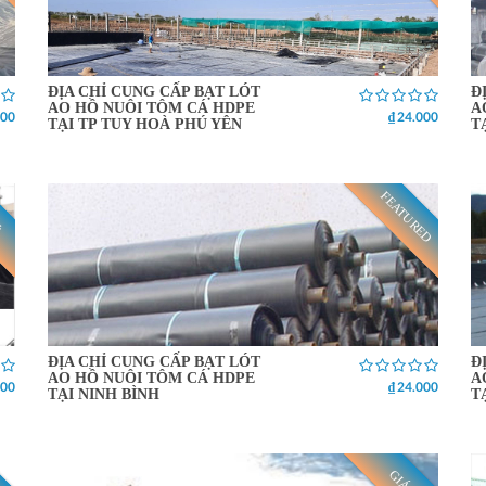
ĐỊA CHỈ CUNG CẤP BẠT LÓT
Đ
AO HỒ NUÔI TÔM CÁ HDPE
A
000
₫ 24.000
TẠI TP TUY HOÀ PHÚ YÊN
T
FEATURED
Ẻ
ĐỊA CHỈ CUNG CẤP BẠT LÓT
Đ
AO HỒ NUÔI TÔM CÁ HDPE
A
000
₫ 24.000
TẠI NINH BÌNH
T