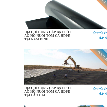
HOT
ĐỊA CHỈ CUNG CẤP BẠT LÓT
AO HỒ NUÔI TÔM CÁ HDPE
₫ 24.
TẠI NAM ĐỊNH
FEATUR
ĐỊA CHỈ CUNG CẤP BẠT LÓT
AO HỒ NUÔI TÔM CÁ HDPE
₫ 24.
TẠI LÀO CAI