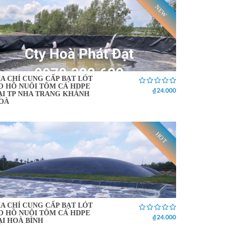
NEW
ỊA CHỈ CUNG CẤP BẠT LÓT
O HỒ NUÔI TÔM CÁ HDPE
₫ 24.000
ẠI TP NHA TRANG KHÁNH
OÀ
HOT
ỊA CHỈ CUNG CẤP BẠT LÓT
O HỒ NUÔI TÔM CÁ HDPE
₫ 24.000
ẠI HOÀ BÌNH