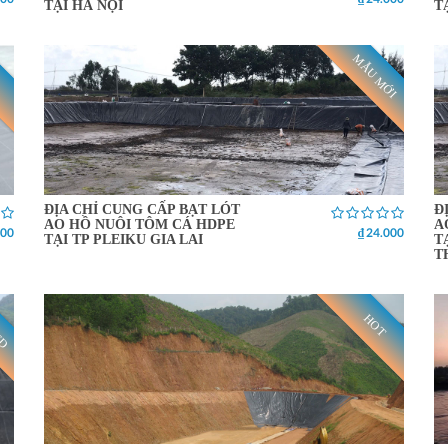
TẠI HÀ NỘI
T
MẪU MỚI
ĐỊA CHỈ CUNG CẤP BẠT LÓT
Đ
AO HỒ NUÔI TÔM CÁ HDPE
A
000
₫ 24.000
TẠI TP PLEIKU GIA LAI
T
T
ED
HOT