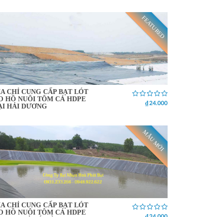
FEATURED
ỊA CHỈ CUNG CẤP BẠT LÓT
O HỒ NUÔI TÔM CÁ HDPE
₫ 24.000
ẠI HẢI DƯƠNG
MẪU MỚI
ỊA CHỈ CUNG CẤP BẠT LÓT
O HỒ NUÔI TÔM CÁ HDPE
₫ 24.000