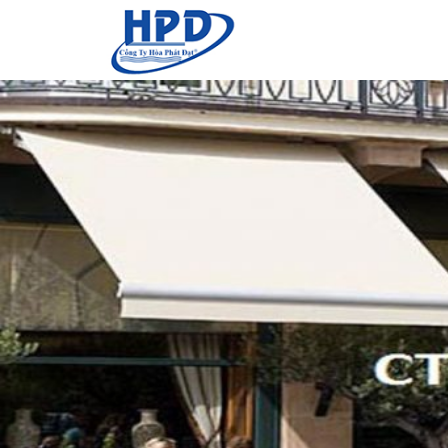
Nhảy đến nội dung