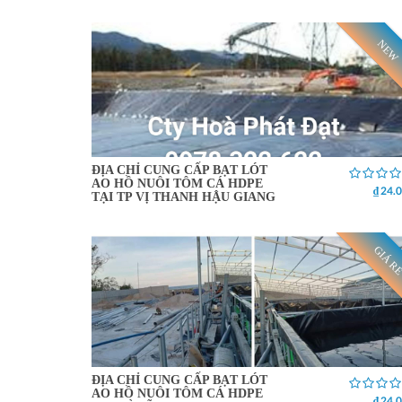
NEW
ĐỊA CHỈ CUNG CẤP BẠT LÓT
AO HỒ NUÔI TÔM CÁ HDPE
₫ 24.
TẠI TP VỊ THANH HẬU GIANG
GIÁ R
ĐỊA CHỈ CUNG CẤP BẠT LÓT
AO HỒ NUÔI TÔM CÁ HDPE
₫ 24.