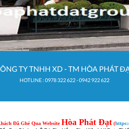
ÔNG TY TNHH XD - TM HÒA PHÁT Đ
HOTLINE : 0978 322 622 - 0942 922 622
Hòa Phát Đạt
hách Đã Ghé Qua Website
(
https