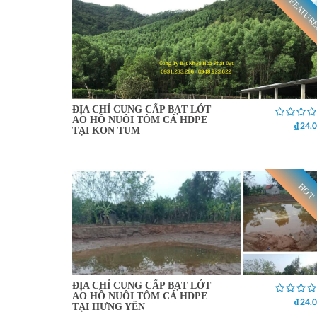
FEATUR
ĐỊA CHỈ CUNG CẤP BẠT LÓT
AO HỒ NUÔI TÔM CÁ HDPE
₫ 24.
TẠI KON TUM
HOT
ĐỊA CHỈ CUNG CẤP BẠT LÓT
AO HỒ NUÔI TÔM CÁ HDPE
₫ 24.
TẠI HƯNG YÊN