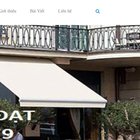
Giới thiệu
Bài Viết
Liên hệ