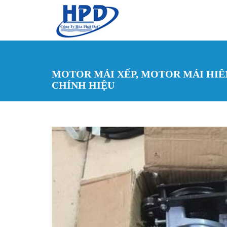
Nhảy đến nội dung
MOTOR MÁI XẾP, MOTOR MÁI HIÊ
CHÍNH HIỆU