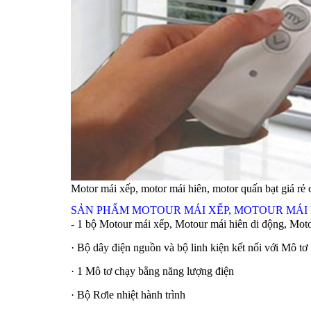
Motor mái xếp, motor mái hiên, motor quấn bạt giá rẻ 
SẢN PHẨM MOTOUR MÁI XẾP, MOTOUR MÁI HIÊ
- 1 bộ Motour mái xếp, Motour mái hiên di động, Moto
· Bộ dây điện nguồn và bộ linh kiện kết nối với Mô tơ
· 1 Mô tơ chạy bằng năng lượng điện
· Bộ Rơle nhiệt hành trình