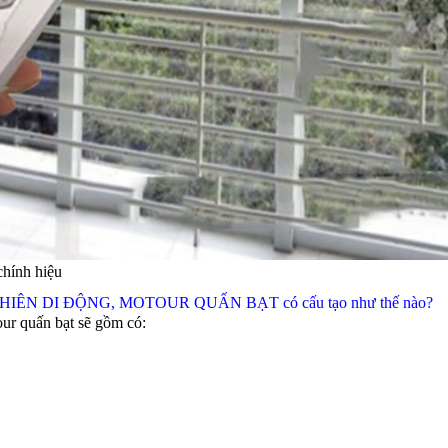
chính hiệu
N DI ĐỘNG, MOTOUR QUẤN BẠT có cấu tạo như thế nào?
ur quấn bạt sẽ gồm có: