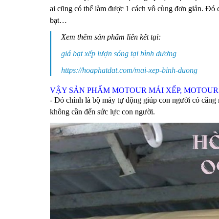
ai cũng có thể làm được 1 cách vô cùng đơn giản. Đó
bạt…
Xem thêm sản phẩm liên kết tại:
giá bạt xếp lượn sóng tại bình dương
https://hoaphatdat.com/mai-xep-binh-duong
VẬY SẢN PHẨM MOTOUR MÁI XẾP, MOTOUR M
- Đó chính là bộ máy tự động giúp con người có căng 
không cần đến sức lực con người.