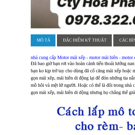
MÔ TẢ
ĐẶC ĐIỂM KỸ THUẬT
CÁC BÌ
nhà cung cấp Motor mái xếp - motor mái hiên - motor q
Đã bao giờ bạn rơi vào hoàn cảnh tiến thoái lưởng na
bạn ko kịp trở tay cho dùng đã cố căng mái xếp hoặc
gọn mái xêp, mái hiên di động lại để đón những tia nắ
mồ hôi và mệt lữ người. Hoặc có thể là đôi trong nhà 
gọn mái xếp, mái hiên di dộng nhưng họ chẳng thể giú