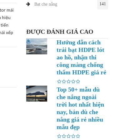
141
Bạt che nắng
tor mái
h hiệu
 tiến
ĐƯỢC ĐÁNH GIÁ CAO
mái xếp
Hướng dẫn cách
trải bạt HDPE lót
ao hồ, nhận thi
công màng chống
thấm HDPE giá rẻ
Top 50+ mẫu dù
che nắng ngoài
trời hot nhất hiện
nay, bán dù che
nắng giá rẻ nhiều
mẫu đẹp