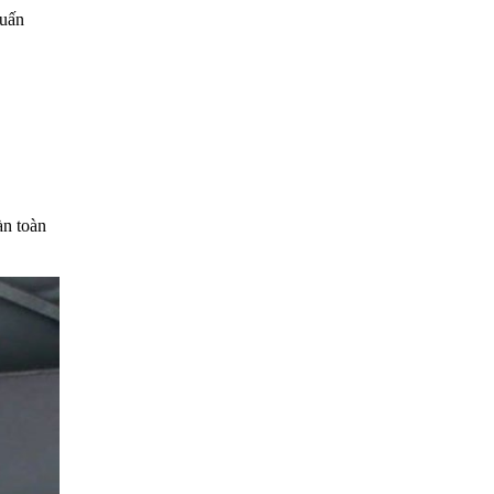
quấn
àn toàn