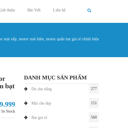
Giới thiệu
Bài Viết
Liên hệ
 mái xếp, motor mái hiên, motor quấn bạt giá rẻ chính hiệu
g ở đây
DANH MỤC SẢN PHẨM
or
n bạt
277
Dù che nắng
99.999
151
Mái che đẹp
In Stock
560
Bạt giá rẻ