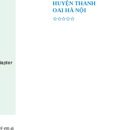
HUYỆN THANH
OAI HÀ NỘI
rẻ em ai