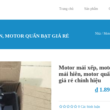
Trang chủ
Sản phẩm
Nhà
/
Motor
N, MOTOR QUẤN BẠT GIÁ RẺ
Bạn đan
Motor mái xếp, mot
mái hiên, motor quấ
giá rẻ chính hiệu
₫ 1.8
0 Các bình luận