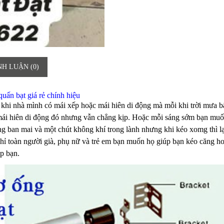
NH LUẬN (0)
uấn bạt giá rẻ chính hiệu
n khi nhà mình có mái xếp hoặc mái hiên di động mà mỗi khi trời mưa b
 mái hiên di động đó nhưng vẫn chẳng kịp. Hoặc mỗi sáng sớm bạn muố
ng ban mai và một chút không khí trong lành nhưng khi kéo xomg thì lạ
chỉ toàn người già, phụ nữ và trẻ em bạn muốn họ giúp bạn kéo căng ho
p bạn.