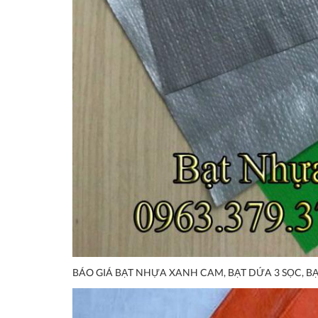
BÁO GIÁ BẠT NHỰA XANH CAM, BẠT DỨA 3 SỌC, BẠ