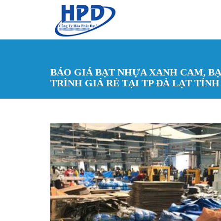
Nhảy đến nội dung
BÁO GIÁ BẠT NHỰA XANH CAM, BẠ
TRÌNH GIÁ RẺ TẠI TP ĐÀ LẠT TỈN