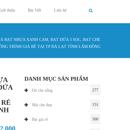
Giới thiệu
Bài Viết
Liên hệ
Á BẠT NHỰA XANH CAM, BẠT DỨA 3 SỌC, BẠT CHE
g ở đây
ÔNG TRÌNH GIÁ RẺ TẠI TP ĐÀ LẠT TỈNH LÂM ĐỒNG
DANH MỤC SẢN PHẨM
ỰA
DỨA
277
Dù che nắng
 RẺ
151
Mái che đẹp
ỈNH
560
Bạt giá rẻ
12.000