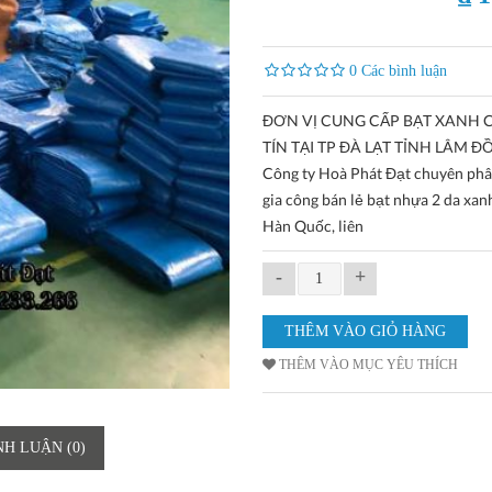
0 Các bình luận
ĐƠN VỊ CUNG CẤP BẠT XANH 
TÍN TẠI TP ĐÀ LẠT TỈNH LÂM Đ
Công ty Hoà Phát Đạt chuyên phâ
gia công bán lẻ bạt nhựa 2 da xa
Hàn Quốc, liên
-
+
THÊM VÀO MỤC YÊU THÍCH
NH LUẬN (0)