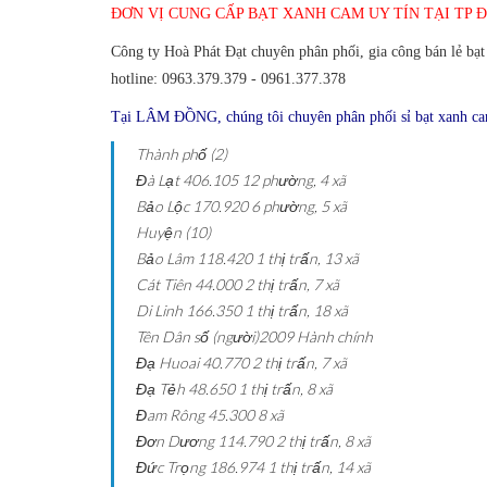
ĐƠN VỊ CUNG CẤP BẠT XANH CAM UY TÍN TẠI TP 
Công ty Hoà Phát Đạt chuyên phân phối, gia công bán lẻ bạ
hotline:
0963.379.379 - 0961.377.378
Tại LÂM ĐỒNG, chúng tôi chuyên phân phối sỉ bạt xanh cam
Thành phố (2)
Đà Lạt
406.105
12 phường, 4 xã
Bảo Lộc
170.920
6 phường, 5 xã
Huyện (10)
Bảo Lâm
118.420
1 thị trấn, 13 xã
Cát Tiên
44.000
2 thị trấn, 7 xã
Di Linh
166.350
1 thị trấn, 18 xã
Tên
Dân số (người)2009
Hành chính
Đạ Huoai
40.770
2 thị trấn, 7 xã
Đạ Tẻh
48.650
1 thị trấn, 8 xã
Đam Rông
45.300
8 xã
Đơn Dương
114.790
2 thị trấn, 8 xã
Đức Trọng
186.974
1 thị trấn, 14 xã