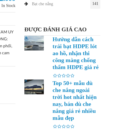
141
Bạt che nắng
In Stock
ĐƯỢC ĐÁNH GIÁ CAO
CAM UY
Hướng dẫn cách
ỒNG:
trải bạt HDPE lót
n phối,
ao hồ, nhận thi
nh cam
công màng chống
thấm HDPE giá rẻ
Top 50+ mẫu dù
che nắng ngoài
trời hot nhất hiện
nay, bán dù che
nắng giá rẻ nhiều
mẫu đẹp