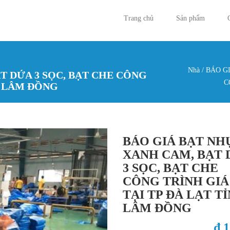
Trang chủ
Sản phẩm
Nhà
/
BÁO GI
T DỨA 3 SỌC, BẠT CHE CÔNG
Bạn đan
C
H LÂM ĐỒNG
BÁO GIÁ BẠT NH
XANH CAM, BẠT 
3 SỌC, BẠT CHE
CÔNG TRÌNH GIÁ
TẠI TP ĐÀ LẠT T
LÂM ĐỒNG
₫ 