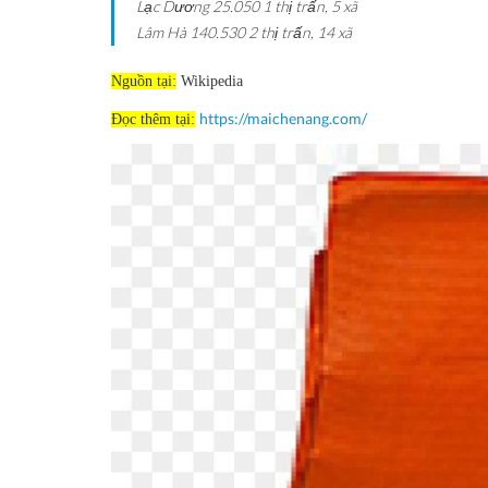
Lạc Dương
25.050
1 thị trấn, 5 xã
Lâm Hà
140.530
2 thị trấn, 14 xã
Nguồn tại:
Wikipedia
https://maichenang.com/
Đọc thêm tại: