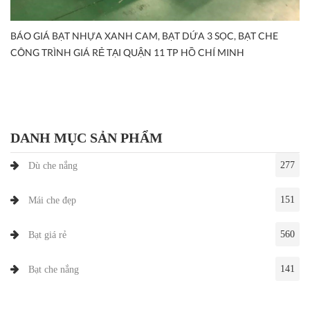
BÁO GIÁ BẠT NHỰA XANH CAM, BẠT DỨA 3 SỌC, BẠT CHE
CÔNG TRÌNH GIÁ RẺ TẠI QUẬN 11 TP HỒ CHÍ MINH
DANH MỤC SẢN PHẨM
277
Dù che nắng
151
Mái che đẹp
560
Bạt giá rẻ
141
Bạt che nắng