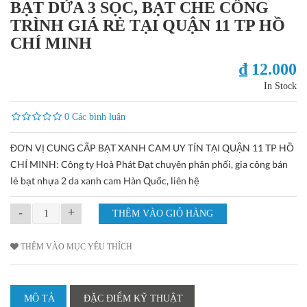
BẠT DỨA 3 SỌC, BẠT CHE CÔNG
TRÌNH GIÁ RẺ TẠI QUẬN 11 TP HỒ
CHÍ MINH
₫ 12.000
In Stock
0 Các bình luận
ĐƠN VỊ CUNG CẤP BẠT XANH CAM UY TÍN TẠI QUẬN 11 TP HỒ
CHÍ MINH: Công ty Hoà Phát Đạt chuyên phân phối, gia công bán
lẻ bạt nhựa 2 da xanh cam Hàn Quốc, liên hệ
-
+
THÊM VÀO MỤC YÊU THÍCH
MÔ TẢ
ĐẶC ĐIỂM KỸ THUẬT