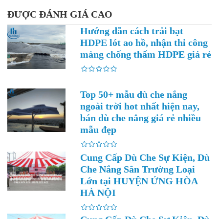
ĐƯỢC ĐÁNH GIÁ CAO
Hướng dẫn cách trải bạt
HDPE lót ao hồ, nhận thi công
màng chống thấm HDPE giá rẻ
Top 50+ mẫu dù che nắng
ngoài trời hot nhất hiện nay,
bán dù che nắng giá rẻ nhiều
mẫu đẹp
Cung Cấp Dù Che Sự Kiện, Dù
Che Nắng Sân Trường Loại
Lớn tại HUYỆN ỨNG HÒA
HÀ NỘI