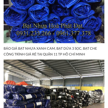
BÁO GIÁ BẠT NHỰA XANH CAM, BẠT DỨA 3 SỌC, BẠT CHE
CÔNG TRÌNH GIÁ RẺ TẠI QUẬN 11 TP HỒ CHÍ MINH