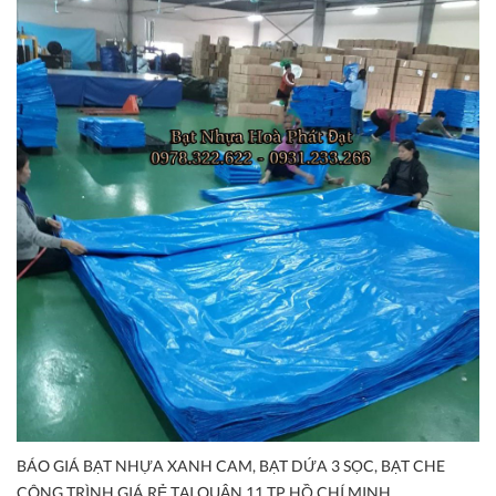
BÁO GIÁ BẠT NHỰA XANH CAM, BẠT DỨA 3 SỌC, BẠT CHE
CÔNG TRÌNH GIÁ RẺ TẠI QUẬN 11 TP HỒ CHÍ MINH