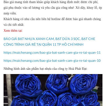
Báo giá mang tính tham khảo giúp khách hàng định mức được chi phí,
giá phụ thuộc vào số lượng và yêu cầu gia công như: Xỏ dây, khuy lỗ, ép
mép viền.
Khách hàng có nhu cầu nên liên hệ hotline để được báo giá nhanh chóng
và chi tiết nhất.
Xem thêm tại:
BÁO GIÁ BẠT NHỰA XANH CAM, BẠT DỨA 3 SỌC, BẠT CHE
CÔNG TRÌNH GIÁ RẺ TẠI QUẬN 11 TP HỒ CHÍ MINH
https://maichenang.com/bao-gia-bat-xanh-cam-gia-re-tai-quan-11
https://maichenang.com/bao-gia-bat-xanh-cam-gia-re-tai-quan-10
Những hình ảnh sản phẩm bạt nhựa của công ty Hoà Phát Đạt: