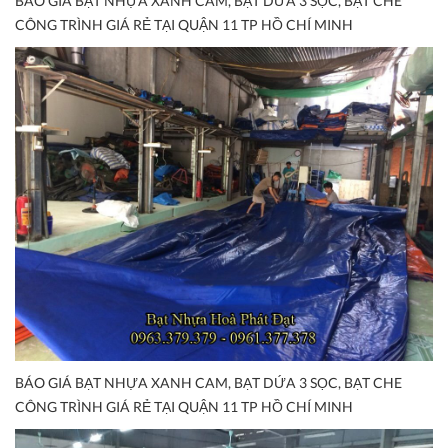
BÁO GIÁ BẠT NHỰA XANH CAM, BẠT DỨA 3 SỌC, BẠT CHE
CÔNG TRÌNH GIÁ RẺ TẠI QUẬN 11 TP HỒ CHÍ MINH
BÁO GIÁ BẠT NHỰA XANH CAM, BẠT DỨA 3 SỌC, BẠT CHE
CÔNG TRÌNH GIÁ RẺ TẠI QUẬN 11 TP HỒ CHÍ MINH