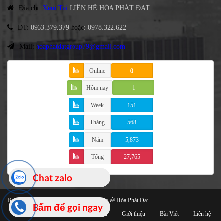
Địa chỉ
:
Xem Tại
LIÊN HỆ HÒA PHÁT ĐẠT
ĐT
:
0963.379.379
hoặc
:
0978.322.622
Mail:
hoaphatdatgroup79@gmail.com
Online
0
Hôm nay
1
Week
151
Tháng
568
Năm
5,873
Tổng
27,765
Chat zalo
Bạt Che Cao Cấp
© 2021 Bản quyền thuộc về Hòa Phát Đạt
Bấm để gọi ngay
Trang chủ
Giới thiệu
Bài Viết
Liên hệ