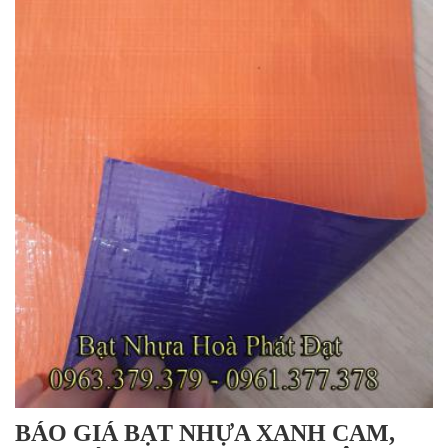
BÁO GIÁ BẠT NHỰA XANH CAM,