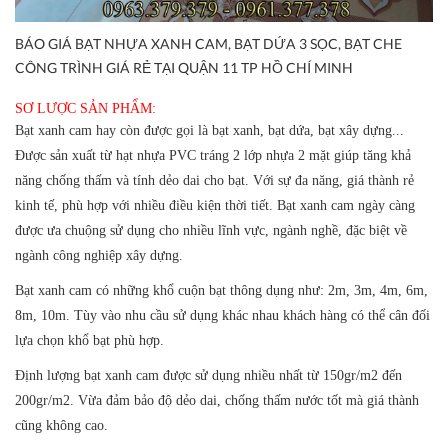
BÁO GIÁ BẠT NHỰA XANH CAM, BẠT DỨA 3 SỌC, BẠT CHE
CÔNG TRÌNH GIÁ RẺ TẠI QUẬN 11 TP HỒ CHÍ MINH
SƠ LƯỢC SẢN PHẨM:
Bạt xanh cam hay còn được gọi là bạt xanh, bạt dứa, bạt xây dựng...
Được sản xuất từ hạt nhựa PVC tráng 2 lớp nhựa 2 mặt giúp tăng khả
năng chống thấm và tính dẻo dai cho bạt.
Với sự đa năng, giá thành rẻ
kinh tế, phù hợp với nhiều điều kiện thời tiết. Bạt xanh cam ngày càng
được ưa chuộng sử dụng cho nhiều lĩnh vực, ngành nghề, đặc biệt về
ngành công nghiệp xây dựng.
Bạt xanh cam có những khổ cuộn bạt thông dụng như: 2m, 3m, 4m, 6m,
8m, 10m. Tùy vào nhu cầu sử dụng khác nhau khách hàng có thể cân đối
lựa chọn khổ bạt phù hợp.
Định lượng bạt xanh cam được sử dụng nhiều nhất từ 150gr/m2 đến
200gr/m2. Vừa đảm bảo độ dẻo dai, chống thấm nước tốt mà giá thành
cũng không cao.