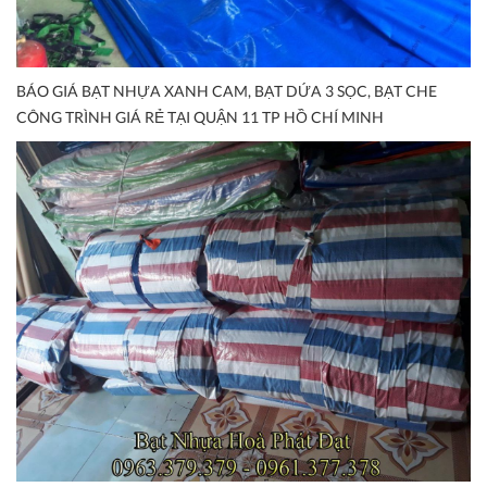
BÁO GIÁ BẠT NHỰA XANH CAM, BẠT DỨA 3 SỌC, BẠT CHE
CÔNG TRÌNH GIÁ RẺ TẠI QUẬN 11 TP HỒ CHÍ MINH