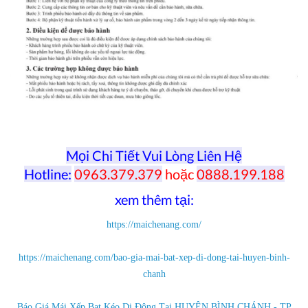
Mọi Chi Tiết Vui Lòng Liên Hệ
Hotline:
0963.379.379
hoặc
0888.199.188
xem thêm tại:
https://maichenang.com/
https://maichenang.com/bao-gia-mai-bat-xep-di-dong-tai-huyen-binh-
chanh
Báo Giá Mái Xếp Bạt Kéo Di Động Tại HUYỆN BÌNH CHÁNH - TP