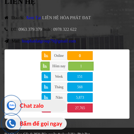
LIÊN HỆ
Địa chỉ
:
Xem Tại
LIÊN HỆ HÒA PHÁT ĐẠT
ĐT
:
0963.379.379
hoặc
:
0978.322.622
Mail:
hoaphatdatgroup79@gmail.com
Online
0
Hôm nay
1
Week
151
Tháng
568
Năm
5,873
Chat zalo
Tổng
27,765
Bấm để gọi ngay