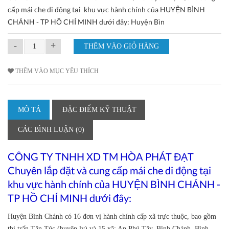
cấp mái che di động tại khu vực hành chính của HUYỆN BÌNH
CHÁNH - TP HỒ CHÍ MINH dưới đây: Huyện Bìn
-
+
THÊM VÀO MỤC YÊU THÍCH
MÔ TẢ
ĐẶC ĐIỂM KỸ THUẬT
CÁC BÌNH LUẬN (0)
CÔNG TY TNHH XD TM HÒA PHÁT ĐẠT
Chuyên lắp đặt và cung cấp mái che di động tại
khu vực hành chính của HUYỆN BÌNH CHÁNH -
TP HỒ CHÍ MINH dưới đây:
Huyện Bình Chánh có 16 đơn vị hành chính cấp xã trực thuộc, bao gồm
thị trấn Tân Túc (huyện lỵ) và 15 xã: An Phú Tây, Bình Chánh, Bình