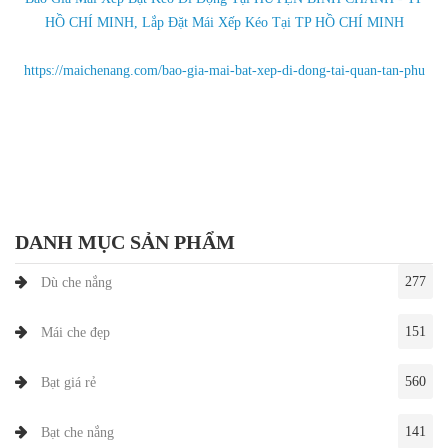
HỒ CHÍ MINH, Lắp Đặt Mái Xếp Kéo Tại TP HỒ CHÍ MINH
https://maichenang.com/bao-gia-mai-bat-xep-di-dong-tai-quan-tan-phu
DANH MỤC SẢN PHẨM
277
Dù che nắng
151
Mái che đẹp
560
Bạt giá rẻ
141
Bạt che nắng