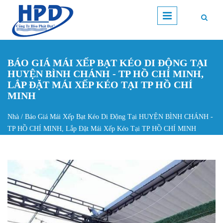
Nhảy đến nội dung
BÁO GIÁ MÁI XẾP BẠT KÉO DI ĐỘNG TẠI
HUYỆN BÌNH CHÁNH - TP HỒ CHÍ MINH,
LẮP ĐẶT MÁI XẾP KÉO TẠI TP HỒ CHÍ
MINH
Nhà
/
Báo Giá Mái Xếp Bạt Kéo Di Động Tại HUYỆN BÌNH CHÁNH -
Bạn đang ở đây
TP HỒ CHÍ MINH, Lắp Đặt Mái Xếp Kéo Tại TP HỒ CHÍ MINH