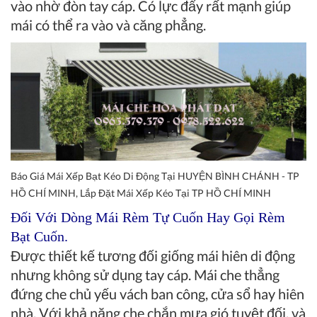
vào nhờ đòn tay cáp. Có lực đẩy rất mạnh giúp
mái có thể ra vào và căng phẳng.
Báo Giá Mái Xếp Bạt Kéo Di Động Tại HUYỆN BÌNH CHÁNH - TP
HỒ CHÍ MINH, Lắp Đặt Mái Xếp Kéo Tại TP HỒ CHÍ MINH
Đối Với Dòng
Mái Rèm Tự Cuốn
Hay Gọi
Rèm
Bạt Cuốn
.
Được thiết kế tương đối giống mái hiên di động
nhưng không sử dụng tay cáp. Mái che thẳng
đứng che chủ yếu vách ban công, cửa sổ hay hiên
nhà. Với khả năng che chắn mưa gió tuyệt đối, và