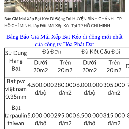
Báo Giá Mái Xếp Bạt Kéo Di Động Tại HUYỆN BÌNH CHÁNH - TP
HỒ CHÍ MINH, Lắp Đặt Mái Xếp Kéo Tại TP HỒ CHÍ MINH
Bảng Báo Giá Mái Xếp Bạt Kéo di động mới nhất
của công ty Hòa Phát Đạt
Đà Đơn
Đà Kết Cấu Đôi
Sử Dụng
Hãng
Dưới
Trên
Dưới
Trên
D
Bạt
20m2
20m2
20m2
20m2
Bạt pvc
4.500.000
280.000
6.000.000
305.000
việt nam
đ/bộ
đ/m2
đ/bộ
đ/m2
0.35mm
Bạt
tarpaulin
5.000.000
295.000
6.500.000
315.000
taiwan
đ/bộ
đ/m2
đ/bộ
đ/m2