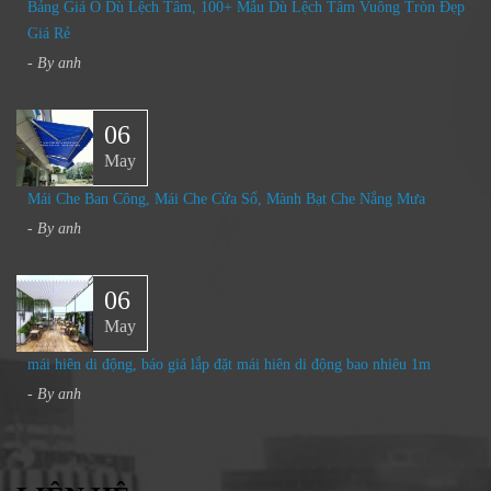
Bảng Giá Ô Dù Lệch Tâm, 100+ Mẫu Dù Lệch Tâm Vuông Tròn Đẹp
Giá Rẻ
- By
anh
06
May
Mái Che Ban Công, Mái Che Cửa Sổ, Mành Bạt Che Nắng Mưa
- By
anh
06
May
mái hiên di động, báo giá lắp đặt mái hiên di động bao nhiêu 1m
- By
anh