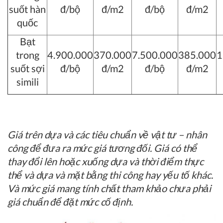
suốt hàn
đ/bộ
đ/m2
đ/bộ
đ/m2
quốc
Bạt
trong
4.900.000
370.000
7.500.000
385.000
1
suốt sợi
đ/bộ
đ/m2
đ/bộ
đ/m2
simili
Giá trên dựa và các tiêu chuẩn về vật tư – nhân
công để đưa ra mức giá tương đối. Giá có thể
thay đổi lên hoặc xuống dựa và thời điểm thực
thể và dựa và mặt bằng thi công hay yếu tố khác.
Và mức giá mang tính chất tham khảo chưa phải
giá chuẩn để đặt mức cố định.