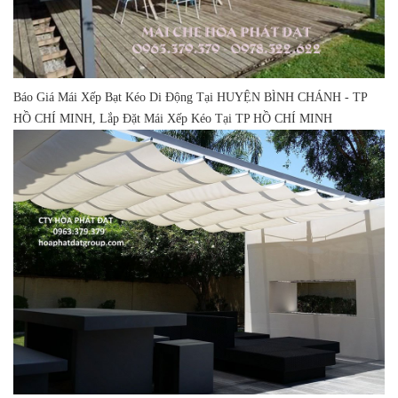
Báo Giá Mái Xếp Bạt Kéo Di Động Tại HUYỆN BÌNH CHÁNH - TP
HỒ CHÍ MINH, Lắp Đặt Mái Xếp Kéo Tại TP HỒ CHÍ MINH