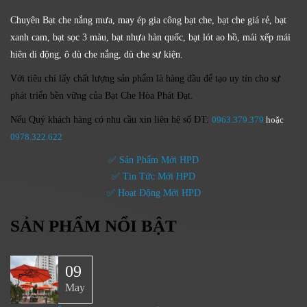
Chuyên Bạt che nắng mưa, may ép gia công bạt che, bạt che giá rẻ, bạt
xanh cam, bạt sọc 3 màu, bạt nhựa hàn quốc, bạt lót ao hồ, mái xếp mái
hiên di động, ô dù che nắng, dù che sự kiện.
Với tiêu chí lấy
chất lượng sản phẩm
là hàng đầu để tạo uy tín cho sự
phát triển bền vững của
Bạt Che Hòa Phát Đạt.
Nếu Quý khách hàng có nhu cầu xin liên hệ số ĐT:
0963.379.379
hoặc
0
978.322.622
✅ Sản Phẩm Mới HPD
✅ Tin Tức Mới HPD
✅ Hoạt Động Mới HPD
SẢN PHẨM NỔI BẬT
09
May