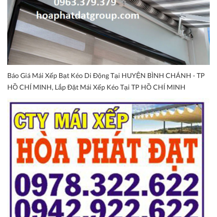
Báo Giá Mái Xếp Bạt Kéo Di Động Tại HUYỆN BÌNH CHÁNH - TP
HỒ CHÍ MINH, Lắp Đặt Mái Xếp Kéo Tại TP HỒ CHÍ MINH