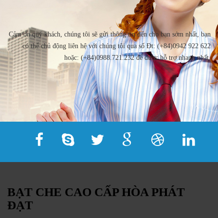
Cảm ơn quý khách, chúng tôi sẽ gửi thông tin đến cho bạn sớm nhất, bạn
có thể chủ động liên hệ với chúng tôi qua số Đt: (+84)0942 922 622
hoặc: (+84)0988.721.232 để được hỗ trợ nhanh nhất.
BẠT CHE CAO CẤP HÒA PHÁT
ĐẠT