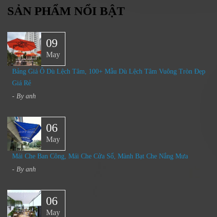
SẢN PHẨM NỔI BẬT
09
May
Bảng Giá Ô Dù Lệch Tâm, 100+ Mẫu Dù Lệch Tâm Vuông Tròn Đẹp
Giá Rẻ
- By
anh
06
May
Mái Che Ban Công, Mái Che Cửa Sổ, Mành Bạt Che Nắng Mưa
- By
anh
06
May