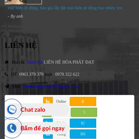
mái hiên di động, báo giá lắp đặt mái hiên di động bao nhiêu 1m
- By
anh
LIÊN HỆ
Địa chỉ
:
Xem Tại
LIÊN HỆ HÒA PHÁT ĐẠT
ĐT
:
0963.379.379
hoặc
:
0978.322.622
Mail:
hoaphatdatgroup79@gmail.com
Online
0
Chat zalo
Hôm nay
5
Week
82
Bấm để gọi ngay
Tháng
581