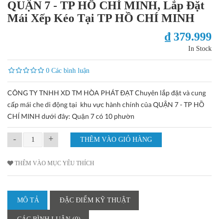
QUẬN 7 - TP HỒ CHÍ MINH, Lắp Đặt
Mái Xếp Kéo Tại TP HỒ CHÍ MINH
₫ 379.999
In Stock
0 Các bình luận
CÔNG TY TNHH XD TM HÒA PHÁT ĐẠT Chuyên lắp đặt và cung
cấp mái che di động tại khu vực hành chính của QUẬN 7 - TP HỒ
CHÍ MINH dưới đây: Quận 7 có 10 phườn
-
+
THÊM VÀO MỤC YÊU THÍCH
MÔ TẢ
ĐẶC ĐIỂM KỸ THUẬT