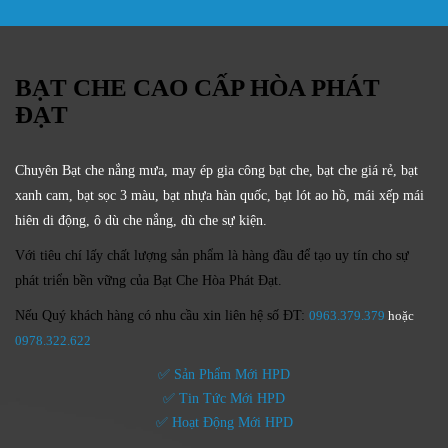
BẠT CHE CAO CẤP HÒA PHÁT
ĐẠT
Chuyên Bạt che nắng mưa, may ép gia công bạt che, bạt che giá rẻ, bạt
xanh cam, bạt sọc 3 màu, bạt nhựa hàn quốc, bạt lót ao hồ, mái xếp mái
hiên di động, ô dù che nắng, dù che sự kiện.
Với tiêu chí lấy
chất lượng sản phẩm
là hàng đầu để tạo uy tín cho sự
phát triển bền vững của
Bạt Che Hòa Phát Đạt.
Nếu Quý khách hàng có nhu cầu xin liên hệ số ĐT:
0963.379.379
hoặc
0
978.322.622
✅ Sản Phẩm Mới HPD
✅ Tin Tức Mới HPD
✅ Hoạt Động Mới HPD