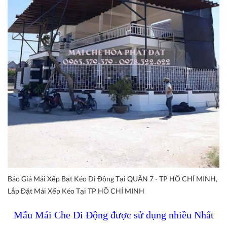
Báo Giá Mái Xếp Bạt Kéo Di Động Tại QUẬN 7 - TP HỒ CHÍ MINH,
Lắp Đặt Mái Xếp Kéo Tại TP HỒ CHÍ MINH
Mẫu Mái Che Di Động được sử dụng nhiều Nhất