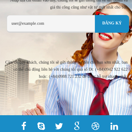
Nhập địa chi email vào đây, chúng tôi sẽ gửi thông tin về sản phẩm và
giá thi công cũng như vật tư mới nhất cho bạn
Cảm ơn quý khách, chúng tôi sẽ gửi thông tin đến cho bạn sớm nhất, bạn
có thể chủ động liên hệ với chúng tôi qua số Đt: (+84)0942 922 622
hoặc: (+84)0988.721.232 để được hỗ trợ nhanh nhất.