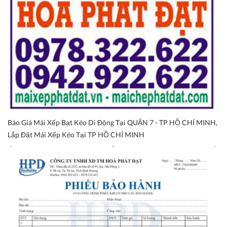
Báo Giá Mái Xếp Bạt Kéo Di Động Tại QUẬN 7 - TP HỒ CHÍ MINH,
Lắp Đặt Mái Xếp Kéo Tại TP HỒ CHÍ MINH