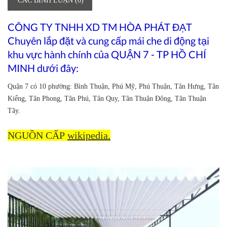
CÁC BÌNH LUẬN (0)
CÔNG TY TNHH XD TM HÒA PHÁT ĐẠT
Chuyên lắp đặt và cung cấp mái che di động tại
khu vực hành chính của QUẬN 7 - TP HỒ CHÍ
MINH dưới đây:
Quận 7 có 10 phường: Bình Thuận, Phú Mỹ, Phú Thuận, Tân Hưng, Tân
Kiểng, Tân Phong, Tân Phú, Tân Quy, Tân Thuận Đông, Tân Thuận
Tây.
NGUỒN CẤP
wikipedia.