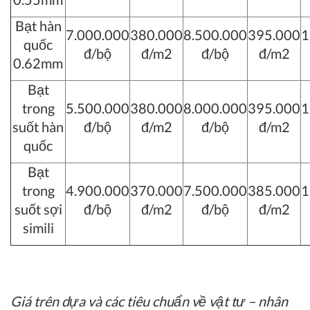
Bạt hàn
7.000.000
380.000
8.500.000
395.000
1
quốc
đ/bộ
đ/m2
đ/bộ
đ/m2
0.62mm
Bạt
trong
5.500.000
380.000
8.000.000
395.000
1
suốt hàn
đ/bộ
đ/m2
đ/bộ
đ/m2
quốc
Bạt
trong
4.900.000
370.000
7.500.000
385.000
1
suốt sợi
đ/bộ
đ/m2
đ/bộ
đ/m2
simili
Giá trên dựa và các tiêu chuẩn về vật tư – nhân