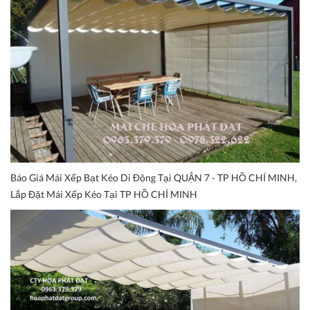
Báo Giá Mái Xếp Bạt Kéo Di Động Tại QUẬN 7 - TP HỒ CHÍ MINH,
Lắp Đặt Mái Xếp Kéo Tại TP HỒ CHÍ MINH