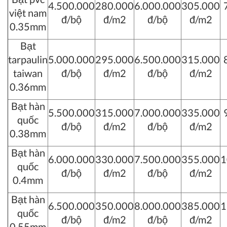
4.500.000
280.000
6.000.000
305.000
việt nam
đ/bộ
đ/m2
đ/bộ
đ/m2
0.35mm
Bạt
tarpaulin
5.000.000
295.000
6.500.000
315.000
taiwan
đ/bộ
đ/m2
đ/bộ
đ/m2
0.36mm
Bạt hàn
5.500.000
315.000
7.000.000
335.000
quốc
đ/bộ
đ/m2
đ/bộ
đ/m2
0.38mm
Bạt hàn
6.000.000
330.000
7.500.000
355.000
1
quốc
đ/bộ
đ/m2
đ/bộ
đ/m2
0.4mm
Bạt hàn
6.500.000
350.000
8.000.000
385.000
1
quốc
đ/bộ
đ/m2
đ/bộ
đ/m2
0.55mm