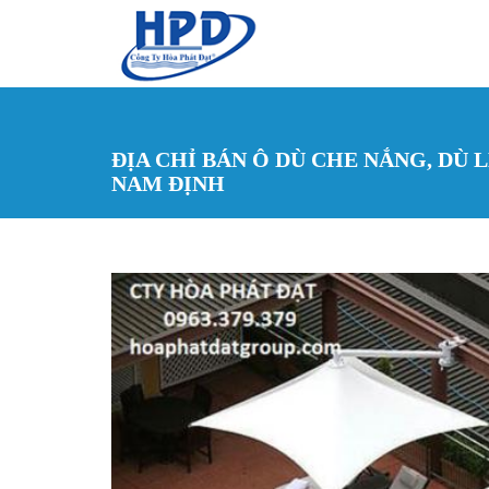
Nhảy đến nội dung
ĐỊA CHỈ BÁN Ô DÙ CHE NẮNG, DÙ 
NAM ĐỊNH