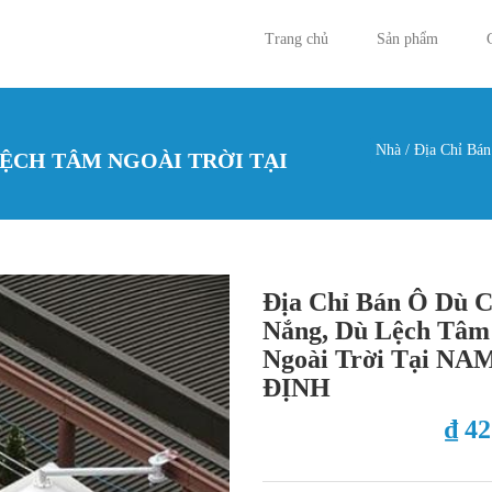
Trang chủ
Sản phẩm
Nhà
/
Địa Chỉ Bán
LỆCH TÂM NGOÀI TRỜI TẠI
Bạn đan
Địa Chỉ Bán Ô Dù 
Nắng, Dù Lệch Tâm
Ngoài Trời Tại NA
ĐỊNH
₫ 4