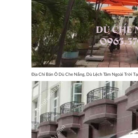
Địa Chỉ Bán Ô Dù Che Nắng, Dù Lệch Tâm Ngoài Trời 