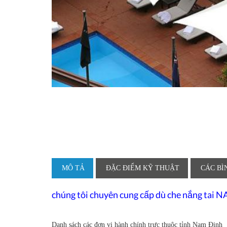
MÔ TẢ
ĐẶC ĐIỂM KỸ THUẬT
CÁC BÌ
chúng tôi chuyên cung cấp dù che nắng tai
N
Danh sách các đơn vị hành chính trực thuộc tỉnh Nam Định