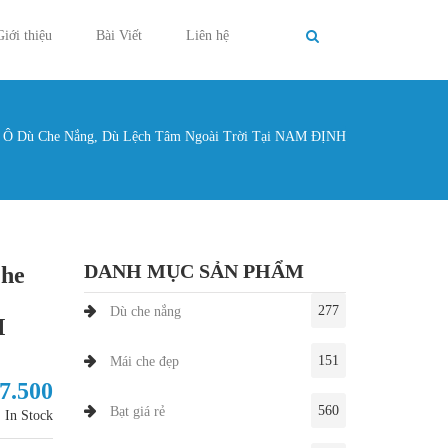
Giới thiệu
Bài Viết
Liên hệ
 Ô Dù Che Nắng, Dù Lệch Tâm Ngoài Trời Tại NAM ĐỊNH
g ở đây
DANH MỤC SẢN PHẨM
Che
277
Dù che nắng
M
151
Mái che đẹp
27.500
560
Bạt giá rẻ
In Stock