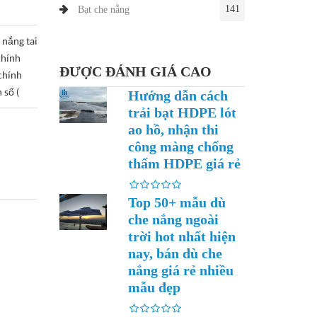
141
Bạt che nắng
 nắng tai
chính
ĐƯỢC ĐÁNH GIÁ CAO
chính
 số (
Hướng dẫn cách
trải bạt HDPE lót
ao hồ, nhận thi
công màng chống
thấm HDPE giá rẻ
Top 50+ mẫu dù
che nắng ngoài
trời hot nhất hiện
nay, bán dù che
nắng giá rẻ nhiều
mẫu đẹp