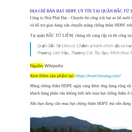
ĐỊA CHỈ BÁN BẠT HDPE UY TÍN TẠI QUẬN BẮC TỪ L
Công ty Hoà Phát Đạt - Chuyên thi công trải bạt ao hồ nuôi 
và hỗ trợ giao hàng vận chuyển màng chống thấm HDPE trên
Tại quận BẮC TỪ LIÊM, chúng tôi cung cấp và thi công tại
Quận Bắc Từ Liêm có 13 đơn vị hành chính cấp xã t
Phương, Liên Mạc, Thượng Cát, Tây Tựu, Minh Khai, 
Nguồn:
Wikipedia
Xem thêm sản phẩm tại:
https://maichenang.com/
Màng chống thấm HDPE ngày càng được ứng dụng rộng rãi n
khách hàng phân vân không biết nên mua bạt chống thấm ở đ
Nếu bạn đang cần mua bạt chống thấm HDPE mà vẫn đang ph