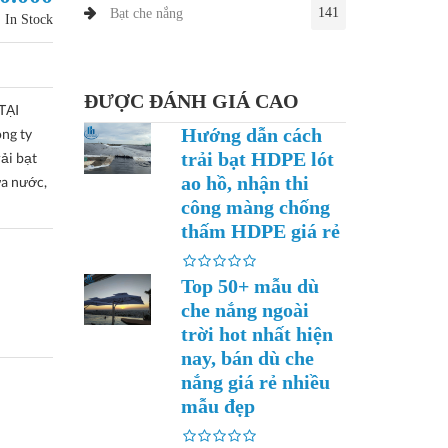
141
Bạt che nắng
In Stock
ĐƯỢC ĐÁNH GIÁ CAO
TẠI
Hướng dẫn cách
ng ty
trải bạt HDPE lót
ải bạt
ao hồ, nhận thi
ứa nước,
công màng chống
thấm HDPE giá rẻ
Top 50+ mẫu dù
che nắng ngoài
trời hot nhất hiện
nay, bán dù che
nắng giá rẻ nhiều
mẫu đẹp