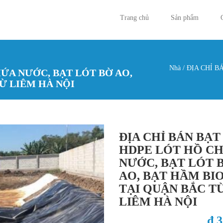
Trang chủ
Sản phẩm
Nhà
/
ĐỊA CHỈ B
HỨA NƯỚC, BẠT LÓT BỜ AO,
Bạn đan
Ừ LIÊM HÀ NỘI
ĐỊA CHỈ BÁN BẠT
HDPE LÓT HỒ C
NƯỚC, BẠT LÓT 
AO, BẠT HẦM BI
TẠI QUẬN BẮC T
LIÊM HÀ NỘI
₫ 