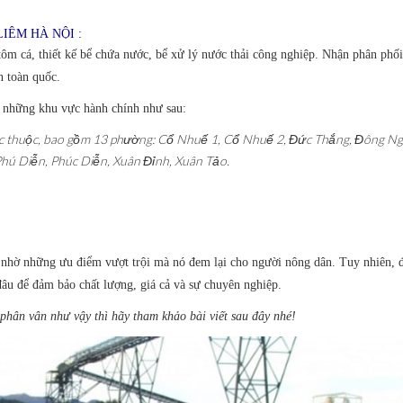
IÊM HÀ NỘI :
tôm cá, thiết kế bể chứa nước, bể xử lý nước thải công nghiệp. Nhận phân phối 
 toàn quốc.
 những khu vực hành chính như sau:
rực thuộc, bao gồm 13 phường: Cổ Nhuế 1, Cổ Nhuế 2, Đức Thắng, Đông Ng
Phú Diễn, Phúc Diễn, Xuân Đỉnh, Xuân Tảo.
hờ những ưu điểm vượt trội mà nó đem lại cho người nông dân. Tuy nhiên, đ
âu để đảm bảo chất lượng, giá cả và sự chuyên nghiệp.
ân vân như vậy thì hãy tham khảo bài viết sau đây nhé!