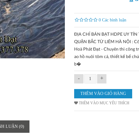
0 Các bình luận
ĐỊA CHỈ BÁN BẠT HDPE UY TÍN 
QUẬN BẮC TỪ LIÊM HÀ NỘI : Cô
Hoà Phát Đạt - Chuyên thi công tr
ao hồ nuôi tôm cá, thiết kế bể ch
b�
-
+
THÊM VÀO MỤC YÊU THÍCH
NH LUẬN (0)