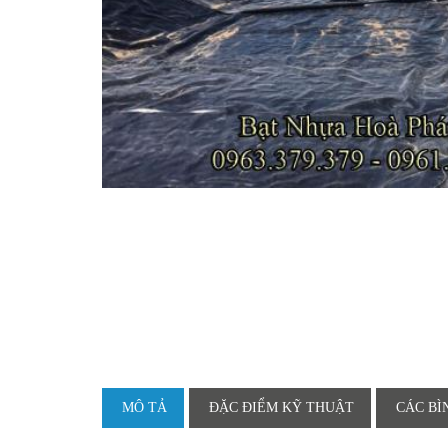
MÔ TẢ
ĐẶC ĐIỂM KỸ THUẬT
CÁC BÌ