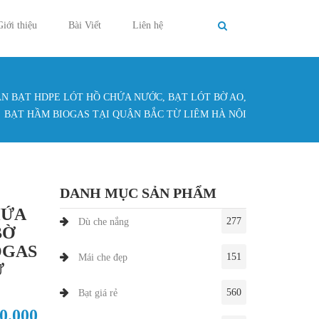
Giới thiệu
Bài Viết
Liên hệ
ÁN BẠT HDPE LÓT HỒ CHỨA NƯỚC, BẠT LÓT BỜ AO,
g ở đây
BẠT HẦM BIOGAS TẠI QUẬN BẮC TỪ LIÊM HÀ NỘI
DANH MỤC SẢN PHẨM
HỨA
277
Dù che nắng
BỜ
OGAS
151
Mái che đẹp
Ừ
560
Bạt giá rẻ
30.000