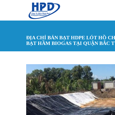
Nhảy đến nội dung
ĐỊA CHỈ BÁN BẠT HDPE LÓT HỒ C
BẠT HẦM BIOGAS TẠI QUẬN BẮC T