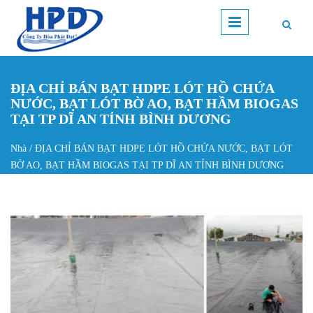
Nhảy đến nội dung
ĐỊA CHỈ BÁN BẠT HDPE LÓT HỒ CHỨA
NƯỚC, BẠT LÓT BỜ AO, BẠT HẦM BIOGAS
TẠI TP DĨ AN TỈNH BÌNH DƯƠNG
Nhà
/
ĐỊA CHỈ BÁN BẠT HDPE LÓT HỒ CHỨA NƯỚC, BẠT LÓT
Bạn đang ở đây
BỜ AO, BẠT HẦM BIOGAS TẠI TP DĨ AN TỈNH BÌNH DƯƠNG