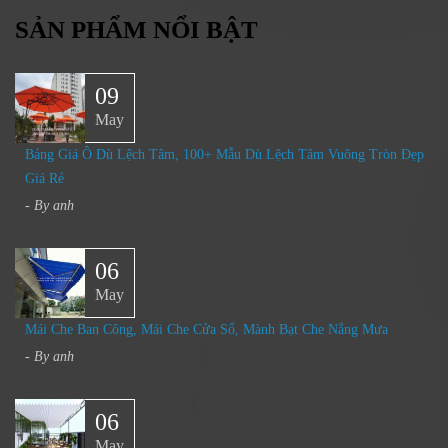
SẢN PHẨM NỔI BẬT
09
May
Bảng Giá Ô Dù Lệch Tâm, 100+ Mẫu Dù Lệch Tâm Vuông Tròn Đẹp
Giá Rẻ
- By
anh
06
May
Mái Che Ban Công, Mái Che Cửa Sổ, Mành Bạt Che Nắng Mưa
- By
anh
06
May