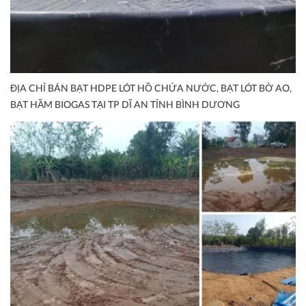
ĐỊA CHỈ BÁN BẠT HDPE LÓT HỒ CHỨA NƯỚC, BẠT LÓT BỜ AO,
BẠT HẦM BIOGAS TẠI TP DĨ AN TỈNH BÌNH DƯƠNG