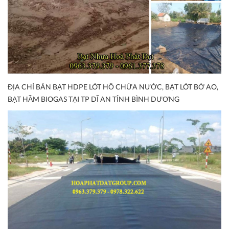
ĐỊA CHỈ BÁN BẠT HDPE LÓT HỒ CHỨA NƯỚC, BẠT LÓT BỜ AO,
BẠT HẦM BIOGAS TẠI TP DĨ AN TỈNH BÌNH DƯƠNG