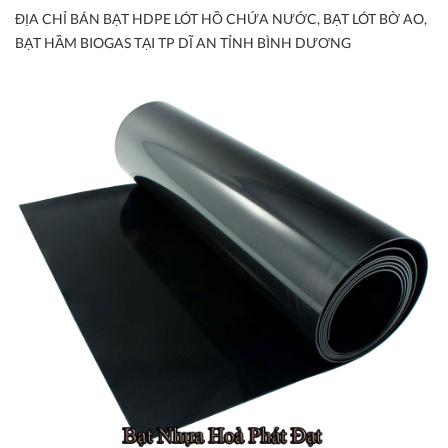
ĐỊA CHỈ BÁN BẠT HDPE LÓT HỒ CHỨA NƯỚC, BẠT LÓT BỜ AO,
BẠT HẦM BIOGAS TẠI TP DĨ AN TỈNH BÌNH DƯƠNG