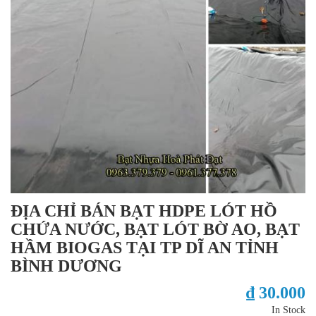
ĐỊA CHỈ BÁN BẠT HDPE LÓT HỒ
CHỨA NƯỚC, BẠT LÓT BỜ AO, BẠT
HẦM BIOGAS TẠI TP DĨ AN TỈNH
BÌNH DƯƠNG
₫ 30.000
In Stock