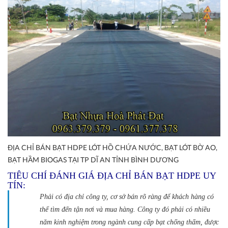
ĐỊA CHỈ BÁN BẠT HDPE LÓT HỒ CHỨA NƯỚC, BẠT LÓT BỜ AO,
BẠT HẦM BIOGAS TẠI TP DĨ AN TỈNH BÌNH DƯƠNG
TIÊU CHÍ ĐÁNH GIÁ ĐỊA CHỈ BÁN BẠT HDPE UY
TÍN:
Phải có địa chỉ công ty, cơ sở bán rõ ràng để khách hàng có
thể tìm đến tận nơi và mua hàng. Công ty đó phải có nhiều
năm kinh nghiệm trong ngành cung cấp bạt chống thấm, được