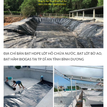
ĐỊA CHỈ BÁN BẠT HDPE LÓT HỒ CHỨA NƯỚC, BẠT LÓT BỜ AO,
BẠT HẦM BIOGAS TẠI TP DĨ AN TỈNH BÌNH DƯƠNG