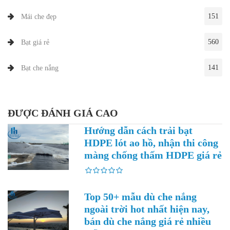
151
Mái che đẹp
560
Bạt giá rẻ
141
Bạt che nắng
ĐƯỢC ĐÁNH GIÁ CAO
Hướng dẫn cách trải bạt
HDPE lót ao hồ, nhận thi công
màng chống thấm HDPE giá rẻ
Top 50+ mẫu dù che nắng
ngoài trời hot nhất hiện nay,
bán dù che nắng giá rẻ nhiều