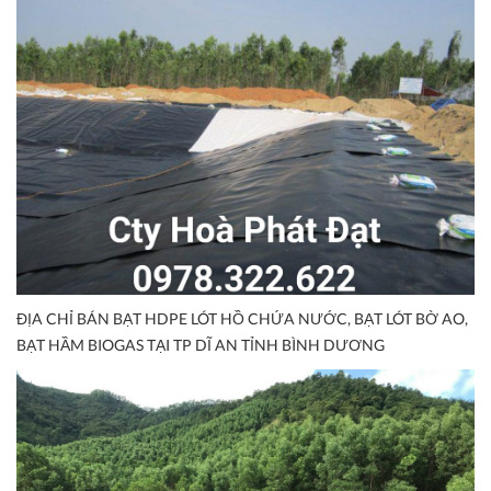
ĐỊA CHỈ BÁN BẠT HDPE LÓT HỒ CHỨA NƯỚC, BẠT LÓT BỜ AO,
BẠT HẦM BIOGAS TẠI TP DĨ AN TỈNH BÌNH DƯƠNG