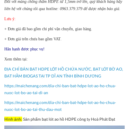
Đối với màng chống thấm HDPE từ 1,5mm trở lên, quý khách hàng hãy
liên hệ với chúng tôi qua hotline: 0963.379.379 để được nhận báo giá.
Lưu ý:
+ Đơn giá đã bao gồm chi phí vận chuyển, giao hàng.
+ Đơn giá trên chưa bao gồm VAT.
Hân hạnh được phục vụ!
Xem thêm tại:
ĐỊA CHỈ BÁN BẠT HDPE LÓT HỒ CHỨA NƯỚC, BẠT LÓT BỜ AO,
BẠT HẦM BIOGAS TẠI TP DĨ AN TỈNH BÌNH DƯƠNG
https://maichenang.com/dia-chi-ban-bat-hdpe-lot-ao-ho-chua-
nuoc-lot-bo-ao-tai-di-an
https://maichenang.com/dia-chi-ban-bat-hdpe-lot-ao-ho-chua-
nuoc-lot-bo-ao-tai-thu-dau-mot
Hình ảnh:
Sản phẩm bạt lót ao hồ HDPE công ty Hoà Phát Đạt