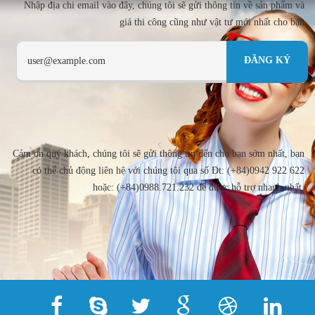
Nhập địa chi email vào đây, chúng tôi sẽ gửi thông tin về sản phẩm và
giá thi công cũng như vật tư mới nhất cho bạn
Cảm ơn quý khách, chúng tôi sẽ gửi thông tin đến cho bạn sớm nhất, bạn
có thể chủ động liên hệ với chúng tôi qua số Đt: (+84)0942 922 622
hoặc: (+84)0988.721.232 để được hỗ trợ nhanh nhất.