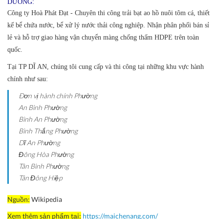
DƯƠNG:
Công ty Hoà Phát Đạt - Chuyên thi công trải bạt ao hồ nuôi tôm cá, thiết
kế bể chứa nước, bể xử lý nước thải công nghiệp. Nhận phân phối bán sỉ
lẻ và hỗ trợ giao hàng vận chuyển màng chống thấm HDPE trên toàn
quốc.
Tại TP DĨ AN, chúng tôi cung cấp và thi công tại những khu vực hành
chính như sau:
Ðơn vị hành chính
Phường
An Bình
Phường
Bình An
Phường
Bình Thắng
Phường
Dĩ An
Phường
Đông Hòa
Phường
Tân Bình
Phường
Tân Đông Hiệp
Nguồn:
Wikipedia
Xem thêm sản phẩm tại:
https://maichenang.com/