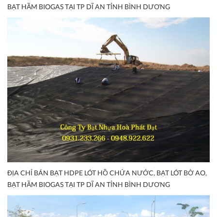
BẠT HẦM BIOGAS TẠI TP DĨ AN TỈNH BÌNH DƯƠNG
ĐỊA CHỈ BÁN BẠT HDPE LÓT HỒ CHỨA NƯỚC, BẠT LÓT BỜ AO,
BẠT HẦM BIOGAS TẠI TP DĨ AN TỈNH BÌNH DƯƠNG