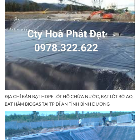
ĐỊA CHỈ BÁN BẠT HDPE LÓT HỒ CHỨA NƯỚC, BẠT LÓT BỜ AO,
BẠT HẦM BIOGAS TẠI TP DĨ AN TỈNH BÌNH DƯƠNG