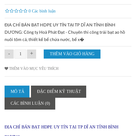
0 Các bình luận
ĐỊA CHỈ BÁN BẠT HDPE UY TÍN TẠI TP DĨ AN TỈNH BÌNH
DƯƠNG: Công ty Hoà Phát Đạt - Chuyên thi công trải bạt ao hồ
nuôi tôm cá, thiết kế bể chứa nước, bể x�
-
+
THÊM VÀO MỤC YÊU THÍCH
MÔ TẢ
ĐẶC ĐIỂM KỸ THUẬT
CÁC BÌNH LUẬN (0)
ĐỊA CHỈ BÁN BẠT HDPE UY TÍN TẠI TP DĨ AN TỈNH BÌNH