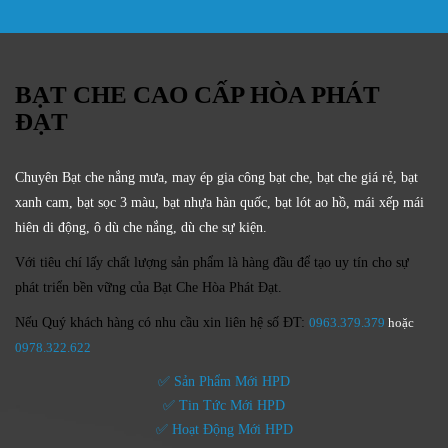
BẠT CHE CAO CẤP HÒA PHÁT
ĐẠT
Chuyên Bạt che nắng mưa, may ép gia công bạt che, bạt che giá rẻ, bạt
xanh cam, bạt sọc 3 màu, bạt nhựa hàn quốc, bạt lót ao hồ, mái xếp mái
hiên di động, ô dù che nắng, dù che sự kiện.
Với tiêu chí lấy
chất lượng sản phẩm
là hàng đầu để tạo uy tín cho sự
phát triển bền vững của
Bạt Che Hòa Phát Đạt.
Nếu Quý khách hàng có nhu cầu xin liên hệ số ĐT:
0963.379.379
hoặc
0
978.322.622
✅ Sản Phẩm Mới HPD
✅ Tin Tức Mới HPD
✅ Hoạt Động Mới HPD