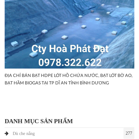
ĐỊA CHỈ BÁN BẠT HDPE LÓT HỒ CHỨA NƯỚC, BẠT LÓT BỜ AO,
BẠT HẦM BIOGAS TẠI TP DĨ AN TỈNH BÌNH DƯƠNG
DANH MỤC SẢN PHẨM
277
Dù che nắng