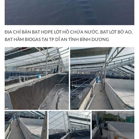
ĐỊA CHỈ BÁN BẠT HDPE LÓT HỒ CHỨA NƯỚC, BẠT LÓT BỜ AO,
BẠT HẦM BIOGAS TẠI TP DĨ AN TỈNH BÌNH DƯƠNG