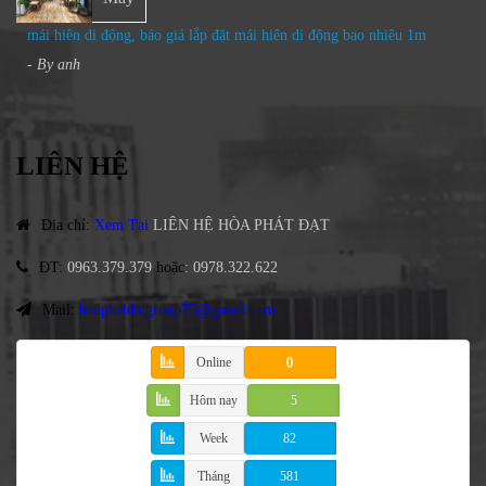
mái hiên di động, báo giá lắp đặt mái hiên di động bao nhiêu 1m
- By
anh
LIÊN HỆ
Địa chỉ
:
Xem Tại
LIÊN HỆ HÒA PHÁT ĐẠT
ĐT
:
0963.379.379
hoặc
:
0978.322.622
Mail:
hoaphatdatgroup79@gmail.com
Online
0
Hôm nay
5
Week
82
Tháng
581