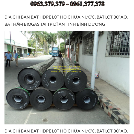
ĐỊA CHỈ BÁN BẠT HDPE LÓT HỒ CHỨA NƯỚC, BẠT LÓT BỜ AO,
BẠT HẦM BIOGAS TẠI TP DĨ AN TỈNH BÌNH DƯƠNG
ĐỊA CHỈ BÁN BẠT HDPE LÓT HỒ CHỨA NƯỚC, BẠT LÓT BỜ AO,