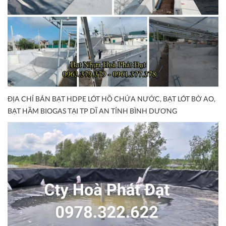
ĐỊA CHỈ BÁN BẠT HDPE LÓT HỒ CHỨA NƯỚC, BẠT LÓT BỜ AO,
BẠT HẦM BIOGAS TẠI TP DĨ AN TỈNH BÌNH DƯƠNG