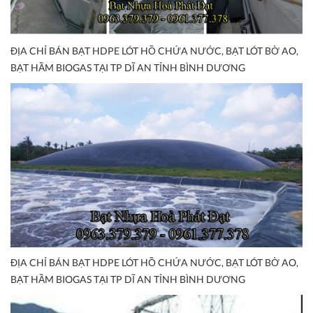
ĐỊA CHỈ BÁN BẠT HDPE LÓT HỒ CHỨA NƯỚC, BẠT LÓT BỜ AO,
BẠT HẦM BIOGAS TẠI TP DĨ AN TỈNH BÌNH DƯƠNG
ĐỊA CHỈ BÁN BẠT HDPE LÓT HỒ CHỨA NƯỚC, BẠT LÓT BỜ AO,
BẠT HẦM BIOGAS TẠI TP DĨ AN TỈNH BÌNH DƯƠNG