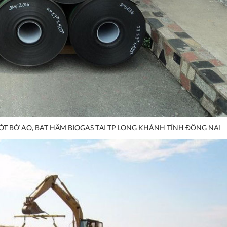
ÓT BỜ AO, BẠT HẦM BIOGAS TẠI TP LONG KHÁNH TỈNH ĐỒNG NAI