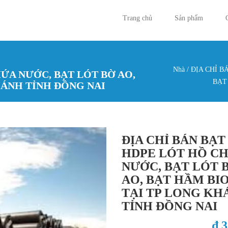
Trang chủ
Sản phẩm
Nhà
/
ĐỊA CHỈ B
HỨA NƯỚC, BẠT LÓT BỜ AO,
Bạn đan
BẠT
HÁNH TỈNH ĐỒNG NAI
ĐỊA CHỈ BÁN BẠT
HDPE LÓT HỒ C
NƯỚC, BẠT LÓT 
AO, BẠT HẦM BI
TẠI TP LONG KH
TỈNH ĐỒNG NAI
₫ 