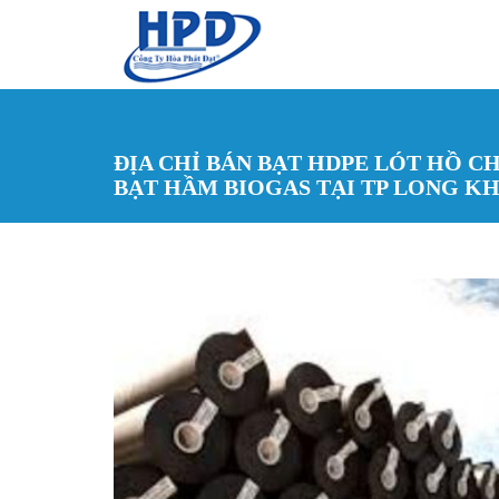
Nhảy đến nội dung
ĐỊA CHỈ BÁN BẠT HDPE LÓT HỒ C
BẠT HẦM BIOGAS TẠI TP LONG K