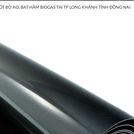
ÓT BỜ AO, BẠT HẦM BIOGAS TẠI TP LONG KHÁNH TỈNH ĐỒNG NAI