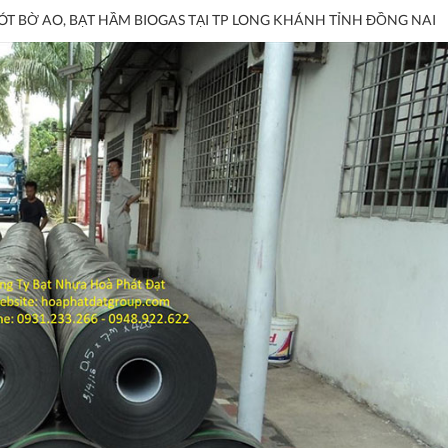
ÓT BỜ AO, BẠT HẦM BIOGAS TẠI TP LONG KHÁNH TỈNH ĐỒNG NAI