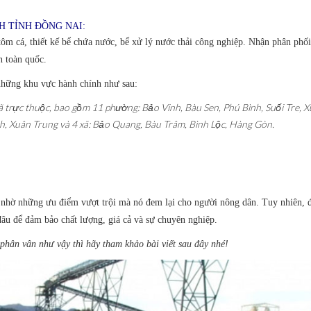
H TỈNH ĐỒNG NAI:
tôm cá, thiết kế bể chứa nước, bể xử lý nước thải công nghiệp. Nhận phân phối 
 toàn quốc.
hững khu vực hành chính như sau:
 trực thuộc, bao gồm 11 phường: Bảo Vinh, Bàu Sen, Phú Bình, Suối Tre, X
h, Xuân Trung và 4 xã: Bảo Quang, Bàu Trâm, Bình Lộc, Hàng Gòn.
hờ những ưu điểm vượt trội mà nó đem lại cho người nông dân. Tuy nhiên, đ
âu để đảm bảo chất lượng, giá cả và sự chuyên nghiệp.
ân vân như vậy thì hãy tham khảo bài viết sau đây nhé!