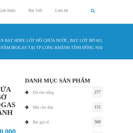
Giới thiệu
Bài Viết
Liên hệ
ÁN BẠT HDPE LÓT HỒ CHỨA NƯỚC, BẠT LÓT BỜ AO,
g ở đây
 HẦM BIOGAS TẠI TP LONG KHÁNH TỈNH ĐỒNG NAI
DANH MỤC SẢN PHẨM
HỨA
277
Dù che nắng
BỜ
OGAS
151
Mái che đẹp
ÁNH
560
Bạt giá rẻ
30.000