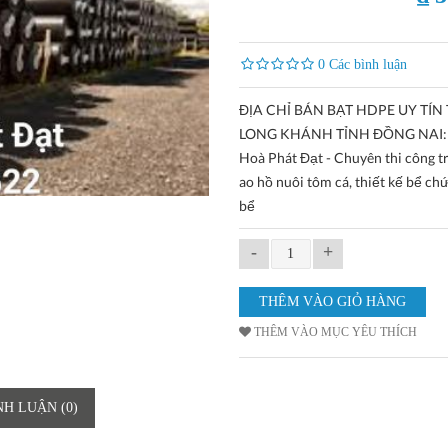
0 Các bình luận
ĐỊA CHỈ BÁN BẠT HDPE UY TÍN 
LONG KHÁNH TỈNH ĐỒNG NAI: 
Hoà Phát Đạt - Chuyên thi công tr
ao hồ nuôi tôm cá, thiết kế bể ch
bể
-
+
THÊM VÀO MỤC YÊU THÍCH
NH LUẬN (0)