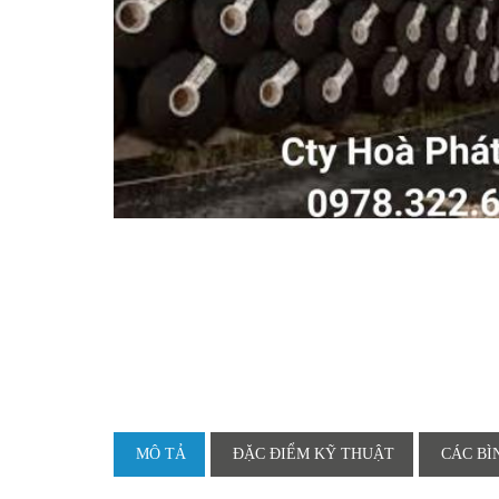
MÔ TẢ
ĐẶC ĐIỂM KỸ THUẬT
CÁC BÌ