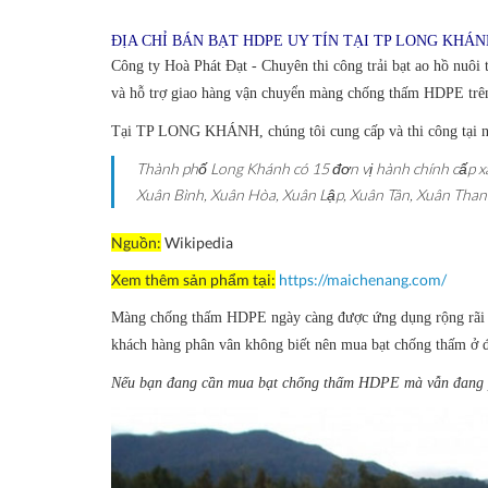
ĐỊA CHỈ BÁN BẠT HDPE UY TÍN TẠI TP LONG KHÁN
Công ty Hoà Phát Đạt - Chuyên thi công trải bạt ao hồ nuôi 
và hỗ trợ giao hàng vận chuyển màng chống thấm HDPE trên
Tại TP LONG KHÁNH, chúng tôi cung cấp và thi công tại n
Thành phố Long Khánh có 15 đơn vị hành chính cấp xã
Xuân Bình, Xuân Hòa, Xuân Lập, Xuân Tân, Xuân Than
Nguồn:
Wikipedia
Xem thêm sản phẩm tại:
https://maichenang.com/
Màng chống thấm HDPE ngày càng được ứng dụng rộng rãi n
khách hàng phân vân không biết nên mua bạt chống thấm ở đ
Nếu bạn đang cần mua bạt chống thấm HDPE mà vẫn đang ph