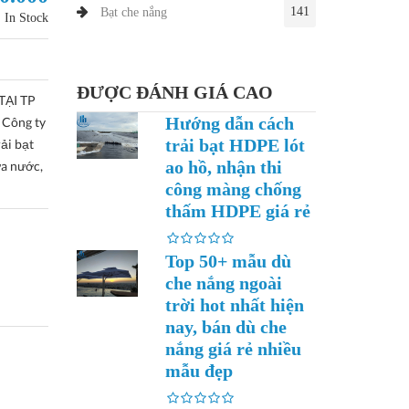
141
Bạt che nắng
In Stock
ĐƯỢC ĐÁNH GIÁ CAO
TẠI TP
Hướng dẫn cách
Công ty
trải bạt HDPE lót
ải bạt
ao hồ, nhận thi
ứa nước,
công màng chống
thấm HDPE giá rẻ
Top 50+ mẫu dù
che nắng ngoài
trời hot nhất hiện
nay, bán dù che
nắng giá rẻ nhiều
mẫu đẹp