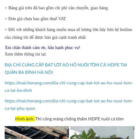
+ Bảng giá trên đã bao gồm chi phí vận chuyển, giao hàng.
+ Đơn giá chưa bao gồm thuế VAT.
+ Đối với những khách hàng muốn mua số lượng lớn hãy liên hệ hotline
của chúng tôi để được báo giá cạnh tranh nhất.
Xin chân thành cảm ơn, hân hạnh phục vụ!
Xem thêm thông tin tại:
ĐỊA CHỈ CUNG CẤP BẠT LÓT AO HỒ NUÔI TÔM CÁ HDPE TẠI
QUẬN BA ĐÌNH HÀ NỘI
https://maichenang.com/dia-chi-cung-cap-bat-lot-ao-ho-nuoi-tom-
ca-tai-ba-dinh
https://maichenang.com/dia-chi-cung-cap-bat-lot-ao-ho-nuoi-tom-
ca-tai-phu-quoc
Hình ảnh:
Thi công màng chống thấm HDPE nuôi cá tôm