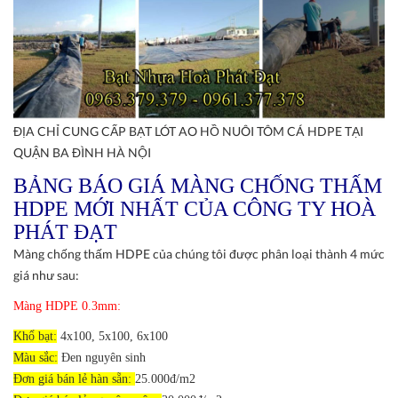
ĐỊA CHỈ CUNG CẤP BẠT LÓT AO HỒ NUÔI TÔM CÁ HDPE TẠI
QUẬN BA ĐÌNH HÀ NỘI
BẢNG BÁO GIÁ MÀNG CHỐNG THẤM
HDPE MỚI NHẤT CỦA CÔNG TY HOÀ
PHÁT ĐẠT
Màng chống thấm HDPE của chúng tôi được phân loại thành 4 mức
giá như sau:
Màng HDPE 0.3mm:
Khổ bạt:
4x100, 5x100, 6x100
Màu sắc:
Đen nguyên sinh
Đơn giá bán lẻ hàn sẵn:
25.000đ/m2