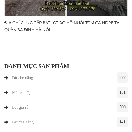
ĐỊA CHỈ CUNG CẤP BẠT LÓT AO HỒ NUÔI TÔM CÁ HDPE TẠI
QUẬN BA ĐÌNH HÀ NỘI
DANH MỤC SẢN PHẨM
277
Dù che nắng
151
Mái che đẹp
560
Bạt giá rẻ
141
Bạt che nắng