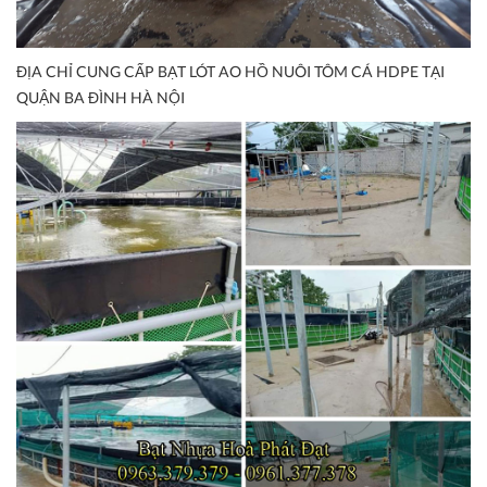
ĐỊA CHỈ CUNG CẤP BẠT LÓT AO HỒ NUÔI TÔM CÁ HDPE TẠI
QUẬN BA ĐÌNH HÀ NỘI