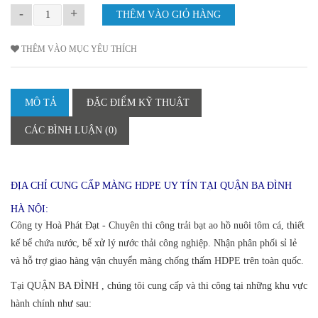
-
+
THÊM VÀO MỤC YÊU THÍCH
MÔ TẢ
ĐẶC ĐIỂM KỸ THUẬT
CÁC BÌNH LUẬN (0)
ĐỊA CHỈ CUNG CẤP MÀNG HDPE UY TÍN TẠI QUẬN BA ĐÌNH
HÀ NỘI:
Công ty Hoà Phát Đạt - Chuyên thi công trải bạt ao hồ nuôi tôm cá, thiết
kế bể chứa nước, bể xử lý nước thải công nghiệp. Nhận phân phối sỉ lẻ
và hỗ trợ giao hàng vận chuyển màng chống thấm HDPE trên toàn quốc.
Tại QUẬN BA ĐÌNH , chúng tôi cung cấp và thi công tại những khu vực
hành chính như sau: