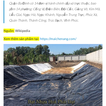
Quận Ba Đình có 14 đơn vị hành chính cấp xã trực thuộc, bao
gồm 14 phường: Cống Vị, Điện Biên, Đội Cấn, Giảng Võ, Kim Mã,
Liễu Giai, Ngọc Hà, Ngọc Khánh, Nguyễn Trung Trực, Phúc Xá,
Quán Thánh, Thành Công, Trúc Bạch, Vĩnh Phúc.
Nguồn:
Wikipedia
Xem thêm sản phẩm tại:
https://maichenang.com/