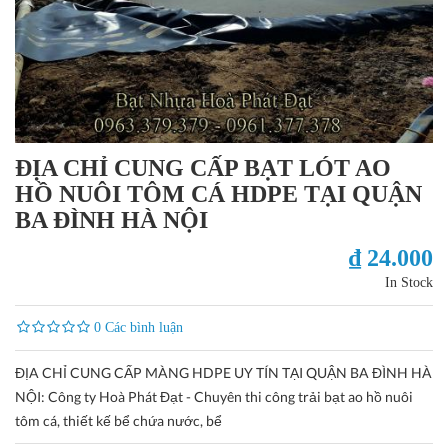
ĐỊA CHỈ CUNG CẤP BẠT LÓT AO
HỒ NUÔI TÔM CÁ HDPE TẠI QUẬN
BA ĐÌNH HÀ NỘI
₫ 24.000
In Stock
0 Các bình luận
ĐỊA CHỈ CUNG CẤP MÀNG HDPE UY TÍN TẠI QUẬN BA ĐÌNH HÀ
NỘI: Công ty Hoà Phát Đạt - Chuyên thi công trải bạt ao hồ nuôi
tôm cá, thiết kế bể chứa nước, bể