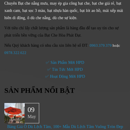
Chuyên Bạt che nắng mưa, may ép gia công bạt che, bạt che giá rẻ, bạt
xanh cam, bạt sọc 3 màu, bạt nhựa hàn quốc, bạt lót ao hồ, mái xếp mái
hiên di động, ô dù che nắng, dù che sự kiện.
Với tiêu chí lấy
chất lượng sản phẩm
là hàng đầu để tạo uy tín cho sự
phát triển bền vững của
Bạt Che Hòa Phát Đạt.
Nếu Quý khách hàng có nhu cầu xin liên hệ số ĐT:
0963.379.379
hoặc
0
978.322.622
✅ Sản Phẩm Mới HPD
✅ Tin Tức Mới HPD
✅ Hoạt Động Mới HPD
SẢN PHẨM NỔI BẬT
09
May
Bảng Giá Ô Dù Lệch Tâm, 100+ Mẫu Dù Lệch Tâm Vuông Tròn Đẹp