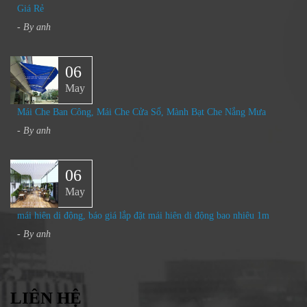
Giá Rẻ
- By
anh
06
May
Mái Che Ban Công, Mái Che Cửa Sổ, Mành Bạt Che Nắng Mưa
- By
anh
06
May
mái hiên di động, báo giá lắp đặt mái hiên di động bao nhiêu 1m
- By
anh
LIÊN HỆ