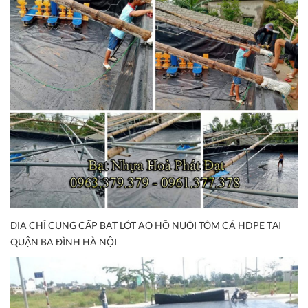
ĐỊA CHỈ CUNG CẤP BẠT LÓT AO HỒ NUÔI TÔM CÁ HDPE TẠI
QUẬN BA ĐÌNH HÀ NỘI