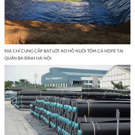
ĐỊA CHỈ CUNG CẤP BẠT LÓT AO HỒ NUÔI TÔM CÁ HDPE TẠI
QUẬN BA ĐÌNH HÀ NỘI