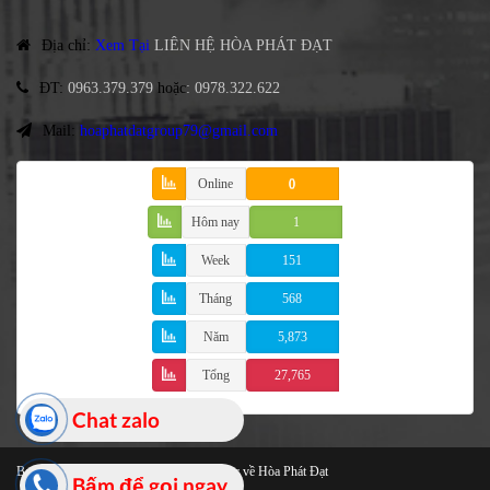
Địa chỉ
:
Xem Tại
LIÊN HỆ HÒA PHÁT ĐẠT
ĐT
:
0963.379.379
hoặc
:
0978.322.622
Mail:
hoaphatdatgroup79@gmail.com
Online
0
Hôm nay
1
Week
151
Tháng
568
Năm
5,873
Tổng
27,765
Chat zalo
Bạt Che Cao Cấp
© 2021 Bản quyền thuộc về Hòa Phát Đạt
Bấm để gọi ngay