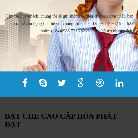
Cảm ơn quý khách, chúng tôi sẽ gửi thông tin đến cho bạn sớm nhất, bạn
có thể chủ động liên hệ với chúng tôi qua số Đt: (+84)0942 922 622
hoặc: (+84)0988.721.232 để được hỗ trợ nhanh nhất.
BẠT CHE CAO CẤP HÒA PHÁT
ĐẠT