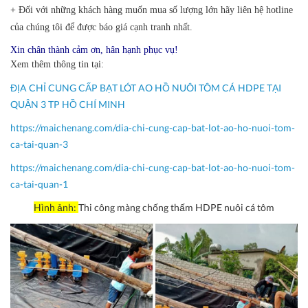
+ Đối với những khách hàng muốn mua số lượng lớn hãy liên hệ hotline
của chúng tôi để được báo giá cạnh tranh nhất.
Xin chân thành cảm ơn, hân hạnh phục vụ!
Xem thêm thông tin tại:
ĐỊA CHỈ CUNG CẤP BẠT LÓT AO HỒ NUÔI TÔM CÁ HDPE TẠI
QUẬN 3 TP HỒ CHÍ MINH
https://maichenang.com/dia-chi-cung-cap-bat-lot-ao-ho-nuoi-tom-
ca-tai-quan-3
https://maichenang.com/dia-chi-cung-cap-bat-lot-ao-ho-nuoi-tom-
ca-tai-quan-1
Hình ảnh:
Thi công màng chống thấm HDPE nuôi cá tôm