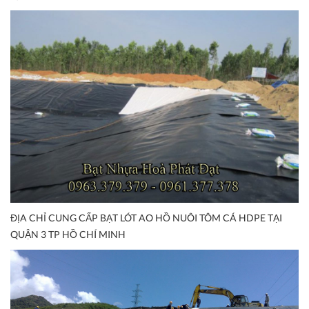
ĐỊA CHỈ CUNG CẤP BẠT LÓT AO HỒ NUÔI TÔM CÁ HDPE TẠI
QUẬN 3 TP HỒ CHÍ MINH