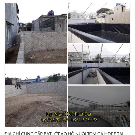
ĐỊA CHỈ CUNG CẤP BẠT LÓT AO HỒ NUÔI TÔM CÁ HDPE TẠI