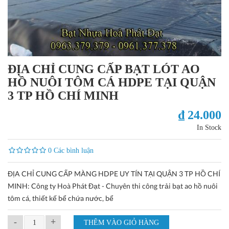
ĐỊA CHỈ CUNG CẤP BẠT LÓT AO
HỒ NUÔI TÔM CÁ HDPE TẠI QUẬN
3 TP HỒ CHÍ MINH
₫ 24.000
In Stock
0 Các bình luận
ĐỊA CHỈ CUNG CẤP MÀNG HDPE UY TÍN TẠI QUẬN 3 TP HỒ CHÍ
MINH: Công ty Hoà Phát Đạt - Chuyên thi công trải bạt ao hồ nuôi
tôm cá, thiết kế bể chứa nước, bể
-
+