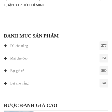
QUẬN 3 TP HỒ CHÍ MINH
DANH MỤC SẢN PHẨM
277
Dù che nắng
151
Mái che đẹp
560
Bạt giá rẻ
141
Bạt che nắng
ĐƯỢC ĐÁNH GIÁ CAO