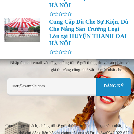
HÀ NỘI
Cung Cấp Dù Che Sự Kiện, Dù
Che Nắng Sân Trường Loại
Lớn tại HUYỆN THANH OAI
HÀ NỘI
Nhập địa chi email vào đây, chúng tôi sẽ gửi thông tin về sản phẩm và
giá thi công cũng như vật tư mới nhất cho bạn
Cảm ơn quý khách, chúng tôi sẽ gửi thông tin đến cho bạn sớm nhất, bạn
có thể chủ động liên hệ với chúng tôi qua số Đt: (+84)0942 922 622