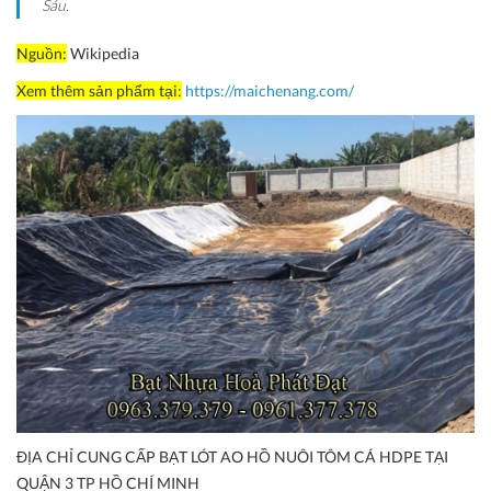
Sáu.
Nguồn:
Wikipedia
Xem thêm sản phẩm tại:
https://maichenang.com/
ĐỊA CHỈ CUNG CẤP BẠT LÓT AO HỒ NUÔI TÔM CÁ HDPE TẠI
QUẬN 3 TP HỒ CHÍ MINH