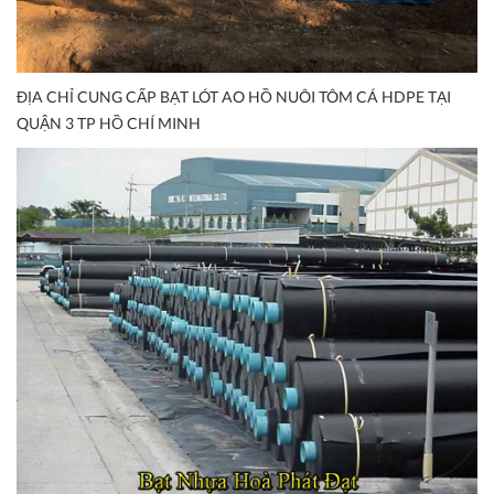
ĐỊA CHỈ CUNG CẤP BẠT LÓT AO HỒ NUÔI TÔM CÁ HDPE TẠI
QUẬN 3 TP HỒ CHÍ MINH