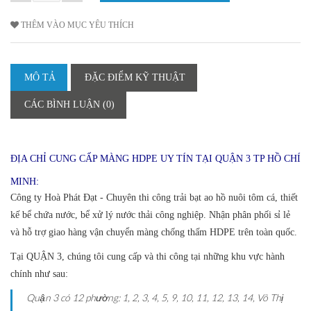
THÊM VÀO MỤC YÊU THÍCH
MÔ TẢ
ĐẶC ĐIỂM KỸ THUẬT
CÁC BÌNH LUẬN (0)
ĐỊA CHỈ CUNG CẤP MÀNG HDPE UY TÍN TẠI QUẬN 3 TP HỒ CHÍ
MINH:
Công ty Hoà Phát Đạt - Chuyên thi công trải bạt ao hồ nuôi tôm cá, thiết
kế bể chứa nước, bể xử lý nước thải công nghiệp. Nhận phân phối sỉ lẻ
và hỗ trợ giao hàng vận chuyển màng chống thấm HDPE trên toàn quốc.
Tại QUẬN 3, chúng tôi cung cấp và thi công tại những khu vực hành
chính như sau:
Quận 3 có 12 phường: 1, 2, 3, 4, 5, 9, 10, 11, 12, 13, 14, Võ Thị