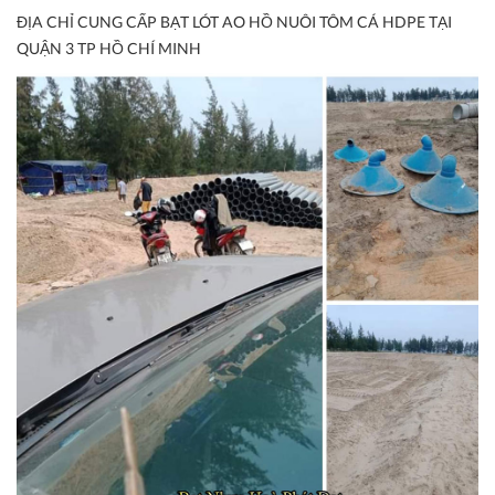
ĐỊA CHỈ CUNG CẤP BẠT LÓT AO HỒ NUÔI TÔM CÁ HDPE TẠI
QUẬN 3 TP HỒ CHÍ MINH