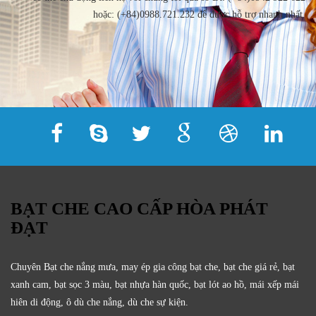
hoặc: (+84)0988.721.232 để được hỗ trợ nhanh nhất.
BẠT CHE CAO CẤP HÒA PHÁT
ĐẠT
Chuyên Bạt che nắng mưa, may ép gia công bạt che, bạt che giá rẻ, bạt
xanh cam, bạt sọc 3 màu, bạt nhựa hàn quốc, bạt lót ao hồ, mái xếp mái
hiên di động, ô dù che nắng, dù che sự kiện.