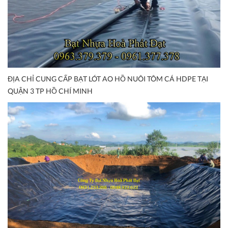
ĐỊA CHỈ CUNG CẤP BẠT LÓT AO HỒ NUÔI TÔM CÁ HDPE TẠI
QUẬN 3 TP HỒ CHÍ MINH