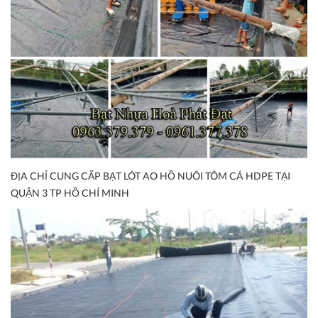
ĐỊA CHỈ CUNG CẤP BẠT LÓT AO HỒ NUÔI TÔM CÁ HDPE TẠI
QUẬN 3 TP HỒ CHÍ MINH