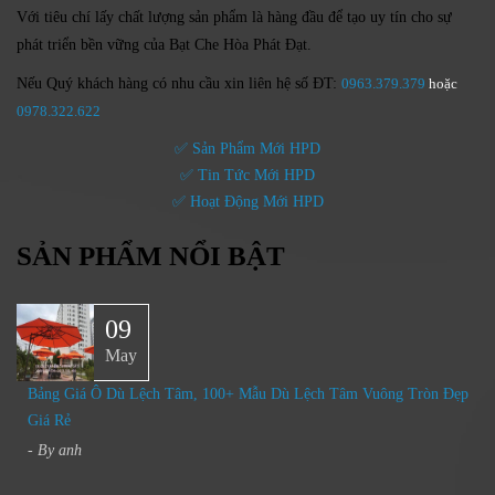
Với tiêu chí lấy
chất lượng sản phẩm
là hàng đầu để tạo uy tín cho sự
phát triển bền vững của
Bạt Che Hòa Phát Đạt.
Nếu Quý khách hàng có nhu cầu xin liên hệ số ĐT:
0963.379.379
hoặc
0
978.322.622
✅ Sản Phẩm Mới HPD
✅ Tin Tức Mới HPD
✅ Hoạt Động Mới HPD
SẢN PHẨM NỔI BẬT
09
May
Bảng Giá Ô Dù Lệch Tâm, 100+ Mẫu Dù Lệch Tâm Vuông Tròn Đẹp
Giá Rẻ
- By
anh