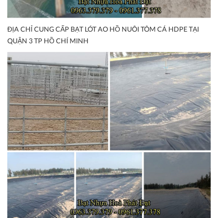
ĐỊA CHỈ CUNG CẤP BẠT LÓT AO HỒ NUÔI TÔM CÁ HDPE TẠI
QUẬN 3 TP HỒ CHÍ MINH