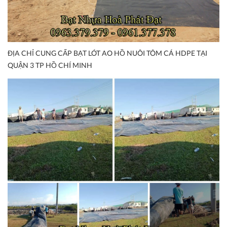
ĐỊA CHỈ CUNG CẤP BẠT LÓT AO HỒ NUÔI TÔM CÁ HDPE TẠI
QUẬN 3 TP HỒ CHÍ MINH