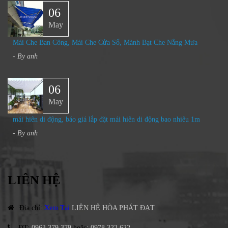
06
May
Mái Che Ban Công, Mái Che Cửa Sổ, Mành Bạt Che Nắng Mưa
- By
anh
06
May
mái hiên di động, báo giá lắp đặt mái hiên di động bao nhiêu 1m
- By
anh
LIÊN HỆ
Địa chỉ
:
Xem Tại
LIÊN HỆ HÒA PHÁT ĐẠT
ĐT
:
0963.379.379
hoặc
:
0978.322.622