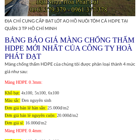
ĐỊA CHỈ CUNG CẤP BẠT LÓT AO HỒ NUÔI TÔM CÁ HDPE TẠI
QUẬN 3 TP HỒ CHÍ MINH
BẢNG BÁO GIÁ MÀNG CHỐNG THẤM
HDPE MỚI NHẤT CỦA CÔNG TY HOÀ
PHÁT ĐẠT
Màng chống thấm HDPE của chúng tôi được phân loại thành 4 mức
giá như sau:
Màng HDPE 0.3mm:
Khổ bạt:
4x100, 5x100, 6x100
Màu sắc:
Đen nguyên sinh
Đơn giá bán lẻ hàn sẵn:
25.000đ/m2
Đơn giá bán lẻ nguyên cuộn:
20.000đ/m2
Đơn giá sỉ:
16.000đ/m2
Màng HDPE 0.4mm: