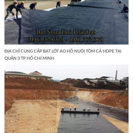
ĐỊA CHỈ CUNG CẤP BẠT LÓT AO HỒ NUÔI TÔM CÁ HDPE TẠI
QUẬN 3 TP HỒ CHÍ MINH