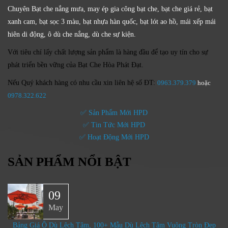
Chuyên Bạt che nắng mưa, may ép gia công bạt che, bạt che giá rẻ, bạt
xanh cam, bạt sọc 3 màu, bạt nhựa hàn quốc, bạt lót ao hồ, mái xếp mái
hiên di động, ô dù che nắng, dù che sự kiện.
Với tiêu chí lấy
chất lượng sản phẩm
là hàng đầu để tạo uy tín cho sự
phát triển bền vững của
Bạt Che Hòa Phát Đạt.
Nếu Quý khách hàng có nhu cầu xin liên hệ số ĐT:
0963.379.379
hoặc
0
978.322.622
✅ Sản Phẩm Mới HPD
✅ Tin Tức Mới HPD
✅ Hoạt Động Mới HPD
SẢN PHẨM NỔI BẬT
09
May
Bảng Giá Ô Dù Lệch Tâm, 100+ Mẫu Dù Lệch Tâm Vuông Tròn Đẹp