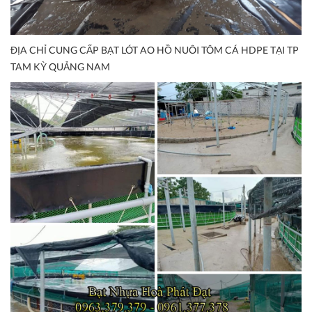
ĐỊA CHỈ CUNG CẤP BẠT LÓT AO HỒ NUÔI TÔM CÁ HDPE TẠI TP
TAM KỲ QUẢNG NAM