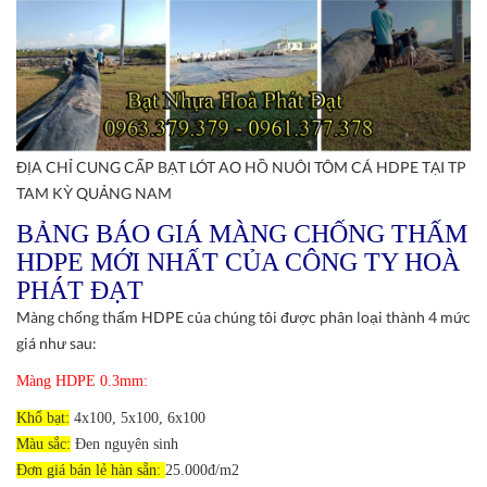
ĐỊA CHỈ CUNG CẤP BẠT LÓT AO HỒ NUÔI TÔM CÁ HDPE TẠI TP
TAM KỲ QUẢNG NAM
BẢNG BÁO GIÁ MÀNG CHỐNG THẤM
HDPE MỚI NHẤT CỦA CÔNG TY HOÀ
PHÁT ĐẠT
Màng chống thấm HDPE của chúng tôi được phân loại thành 4 mức
giá như sau:
Màng HDPE 0.3mm:
Khổ bạt:
4x100, 5x100, 6x100
Màu sắc:
Đen nguyên sinh
Đơn giá bán lẻ hàn sẵn:
25.000đ/m2