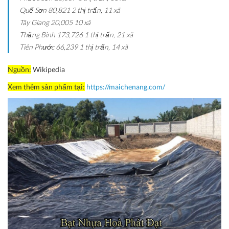
Quế Sơn
80,821
2 thị trấn, 11 xã
Tây Giang
20,005
10 xã
Thăng Bình
173,726
1 thị trấn, 21 xã
Tiên Phước
66,239
1 thị trấn, 14 xã
Nguồn:
Wikipedia
Xem thêm sản phẩm tại:
https://maichenang.com/