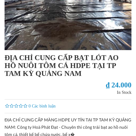
ĐỊA CHỈ CUNG CẤP BẠT LÓT AO
HỒ NUÔI TÔM CÁ HDPE TẠI TP
TAM KỲ QUẢNG NAM
₫ 24.000
In Stock
0 Các bình luận
ĐỊA CHỈ CUNG CẤP MÀNG HDPE UY TÍN TẠI TP TAM KỲ QUẢNG
NAM: Công ty Hoà Phát Đạt - Chuyên thi công trải bạt ao hồ nuôi
tôm cá, thiết kế bể chứa nước, bể x�