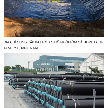
ĐỊA CHỈ CUNG CẤP BẠT LÓT AO HỒ NUÔI TÔM CÁ HDPE TẠI TP
TAM KỲ QUẢNG NAM