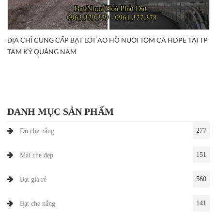
ĐỊA CHỈ CUNG CẤP BẠT LÓT AO HỒ NUÔI TÔM CÁ HDPE TẠI TP
TAM KỲ QUẢNG NAM
DANH MỤC SẢN PHẨM
277
Dù che nắng
151
Mái che đẹp
560
Bạt giá rẻ
141
Bạt che nắng