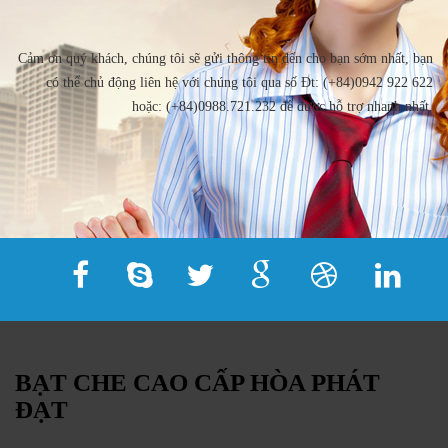
Cảm ơn quý khách, chúng tôi sẽ gửi thông tin đến cho bạn sớm nhất, bạn
có thể chủ động liên hệ với chúng tôi qua số Đt: (+84)0942 922 622
hoặc: (+84)0988.721.232 để được hỗ trợ nhanh nhất.
BẠT CHE CAO CẤP HÒA PHÁT
ĐẠT