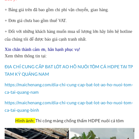
+ Bảng giá trên đã bao gồm chi phí vận chuyển, giao hàng.
+ Đơn giá chưa bao gồm thuế VAT.
+ Đối với những khách hàng muốn mua số lượng lớn hãy liên hệ hotline
của chúng tôi để được báo giá cạnh tranh nhất.
Xin chân thành cảm ơn, hân hạnh phục vụ!
Xem thêm thông tin tại:
ĐỊA CHỈ CUNG CẤP BẠT LÓT AO HỒ NUÔI TÔM CÁ HDPE TẠI TP
TAM KỲ QUẢNG NAM
https://maichenang.com/dia-chi-cung-cap-bat-lot-ao-ho-nuoi-tom-
ca-tai-quang-nam
https://maichenang.com/dia-chi-cung-cap-bat-lot-ao-ho-nuoi-tom-
ca-tai-quang-binh
Hình ảnh:
Thi công màng chống thấm HDPE nuôi cá tôm