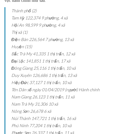
vực hành chính như sau:
Thành phố (2)
Tam Kỳ
122,374
9 phường, 4 xã
Hội An
98,599
9 phường, 4 xã
Thị xã (1)
Điện Bàn
226,564
7 phường, 13 xã
Huyện (15)
Bắc Trà My
41,335
1 thị trấn, 12 xã
Đại Lộc
141,851
1 thị trấn, 17 xã
Đông Giang
25,116
1 thị trấn, 10 xã
Duy Xuyên
126,686
1 thị trấn, 13 xã
Hiệp Đức
37,127
1 thị trấn, 10 xã
Tên
Dân số ngày 01/04/2019 (người)
Hành chính
Nam Giang
26,123
1 thị trấn, 11 xã
Nam Trà My
31,306
10 xã
Nông Sơn
26,678
6 xã
Núi Thành
147,721
1 thị trấn, 16 xã
Phú Ninh
77,204
1 thị trấn, 10 xã
Phước Sơn
26,337
1 thị trấn, 11 xã