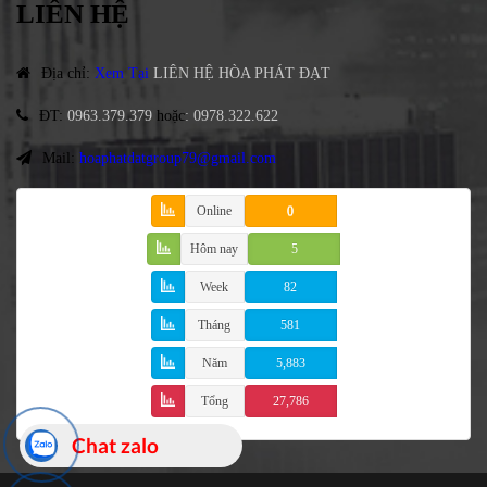
LIÊN HỆ
Địa chỉ
:
Xem Tại
LIÊN HỆ HÒA PHÁT ĐẠT
ĐT
:
0963.379.379
hoặc
:
0978.322.622
Mail:
hoaphatdatgroup79@gmail.com
Online
0
Hôm nay
5
Week
82
Tháng
581
Năm
5,883
Tổng
27,786
Chat zalo