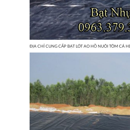
ĐỊA CHỈ CUNG CẤP BẠT LÓT AO HỒ NUÔI TÔM CÁ H