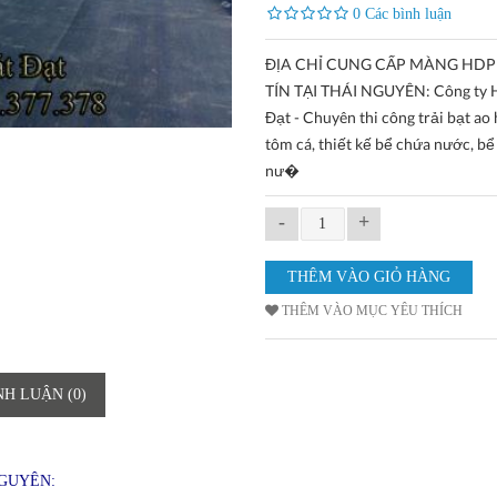
0 Các bình luận
ĐỊA CHỈ CUNG CẤP MÀNG HDP
TÍN TẠI THÁI NGUYÊN: Công ty 
Đạt - Chuyên thi công trải bạt ao
tôm cá, thiết kế bể chứa nước, bể
nư�
-
+
THÊM VÀO MỤC YÊU THÍCH
NH LUẬN (0)
NGUYÊN: