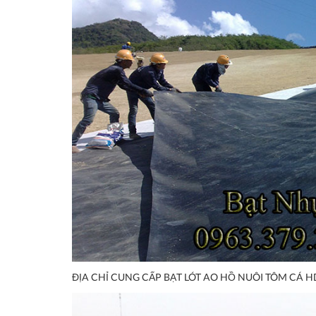
ĐỊA CHỈ CUNG CẤP BẠT LÓT AO HỒ NUÔI TÔM CÁ H