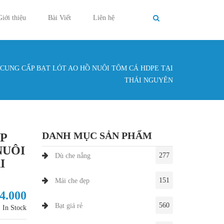
Giới thiệu
Bài Viết
Liên hệ
 CUNG CẤP BẠT LÓT AO HỒ NUÔI TÔM CÁ HDPE TẠI
g ở đây
THÁI NGUYÊN
DANH MỤC SẢN PHẨM
ẤP
NUÔI
277
Dù che nắng
I
151
Mái che đẹp
24.000
560
Bạt giá rẻ
In Stock