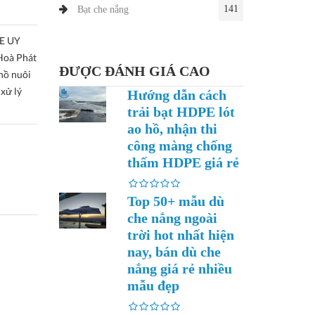
141
Bạt che nắng
E UY
Hoà Phát
ĐƯỢC ĐÁNH GIÁ CAO
 hồ nuôi
 xử lý
Hướng dẫn cách
trải bạt HDPE lót
ao hồ, nhận thi
công màng chống
thấm HDPE giá rẻ
Top 50+ mẫu dù
che nắng ngoài
trời hot nhất hiện
nay, bán dù che
nắng giá rẻ nhiều
mẫu đẹp