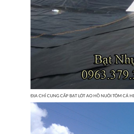
ĐỊA CHỈ CUNG CẤP BẠT LÓT AO HỒ NUÔI TÔM CÁ H