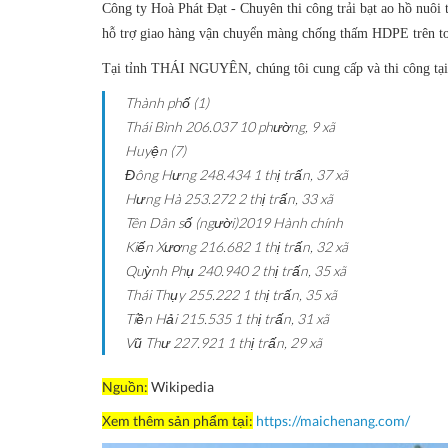
Công ty Hoà Phát Đạt - Chuyên thi công trải bạt ao hồ nuôi 
hỗ trợ giao hàng vận chuyển màng chống thấm HDPE trên t
Tại tỉnh THÁI NGUYÊN, chúng tôi cung cấp và thi công tại
Thành phố (1)
Thái Bình
206.037
10 phường, 9 xã
Huyện (7)
Đông Hưng
248.434
1 thị trấn, 37 xã
Hưng Hà
253.272
2 thị trấn, 33 xã
Tên
Dân số (người)2019
Hành chính
Kiến Xương
216.682
1 thị trấn, 32 xã
Quỳnh Phụ
240.940
2 thị trấn, 35 xã
Thái Thụy
255.222
1 thị trấn, 35 xã
Tiền Hải
215.535
1 thị trấn, 31 xã
Vũ Thư
227.921
1 thị trấn, 29 xã
Nguồn:
Wikipedia
Xem thêm sản phẩm tại:
https://maichenang.com/