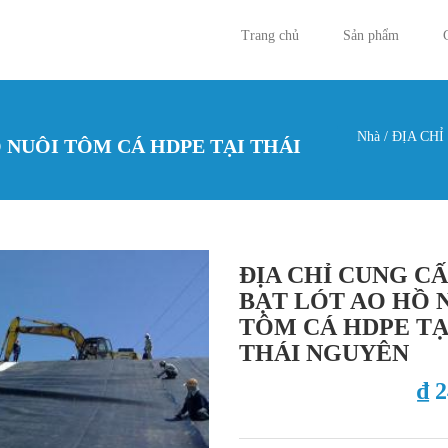
Trang chủ
Sản phẩm
Nhà
/
ĐỊA CHỈ
Ồ NUÔI TÔM CÁ HDPE TẠI THÁI
Bạn đan
ĐỊA CHỈ CUNG C
BẠT LÓT AO HỒ 
TÔM CÁ HDPE TẠ
THÁI NGUYÊN
₫ 