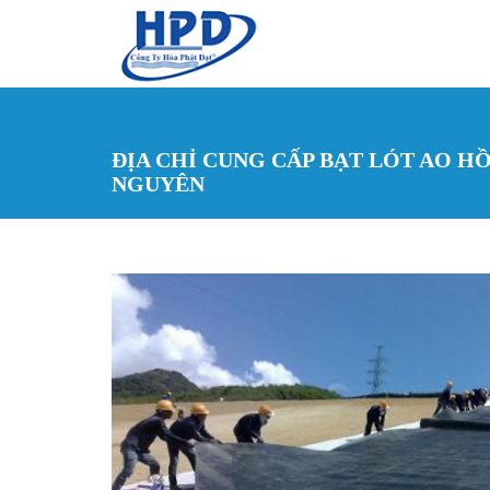
Nhảy đến nội dung
ĐỊA CHỈ CUNG CẤP BẠT LÓT AO H
NGUYÊN