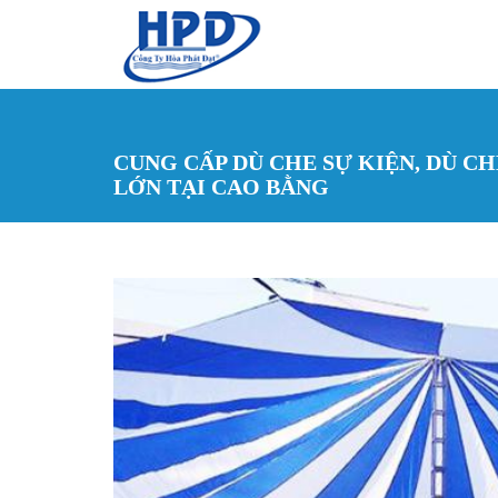
Nhảy đến nội dung
CUNG CẤP DÙ CHE SỰ KIỆN, DÙ C
LỚN TẠI CAO BẰNG