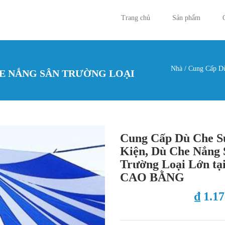
Trang chủ
Sản phẩm
Nhà
/
Cung Cấp Dù
HE NẮNG SÂN TRƯỜNG LOẠI
Bạn đan
Cung Cấp Dù Che S
Kiện, Dù Che Nắng 
Trường Loại Lớn tạ
CAO BẰNG
₫ 1.1