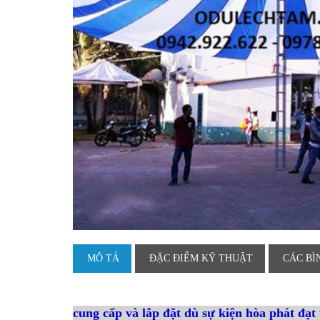
MÔ TẢ
ĐẶC ĐIỂM KỸ THUẬT
CÁC BÌ
cung cấp và lắp đặt dù sự kiện hòa phát đạt