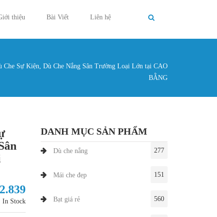
Giới thiệu
Bài Viết
Liên hệ
 Che Sự Kiện, Dù Che Nắng Sân Trường Loại Lớn tại CAO
g ở đây
BẰNG
DANH MỤC SẢN PHẨM
ự
Sân
277
Dù che nắng
i
151
Mái che đẹp
72.839
560
Bạt giá rẻ
In Stock