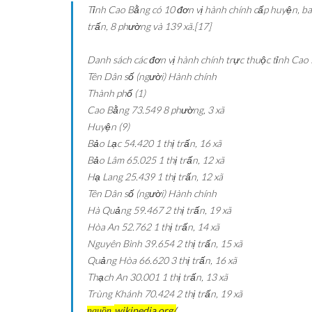
Tỉnh Cao Bằng có 10 đơn vị hành chính cấp huyện, ba
trấn, 8 phường và 139 xã.[17]
Danh sách các đơn vị hành chính trực thuộc tỉnh Cao
Tên
Dân số (người)
Hành chính
Thành phố (1)
Cao Bằng
73.549
8 phường, 3 xã
Huyện (9)
Bảo Lạc
54.420
1 thị trấn, 16 xã
Bảo Lâm
65.025
1 thị trấn, 12 xã
Hạ Lang
25.439
1 thị trấn, 12 xã
Tên
Dân số (người)
Hành chính
Hà Quảng
59.467
2 thị trấn, 19 xã
Hòa An
52.762
1 thị trấn, 14 xã
Nguyên Bình
39.654
2 thị trấn, 15 xã
Quảng Hòa
66.620
3 thị trấn, 16 xã
Thạch An
30.001
1 thị trấn, 13 xã
Trùng Khánh
70.424
2 thị trấn, 19 xã
wikipedia.org/
nguồn