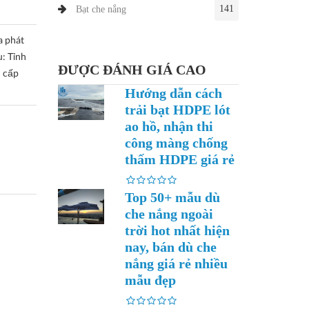
141
Bạt che nắng
a phát
u: Tỉnh
ĐƯỢC ĐÁNH GIÁ CAO
h cấp
Hướng dẫn cách
trải bạt HDPE lót
ao hồ, nhận thi
công màng chống
thấm HDPE giá rẻ
Top 50+ mẫu dù
che nắng ngoài
trời hot nhất hiện
nay, bán dù che
nắng giá rẻ nhiều
mẫu đẹp