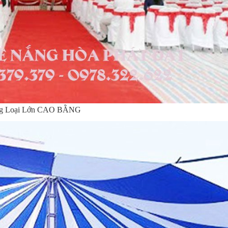
ờng Loại Lớn CAO BẰNG