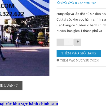
0 Các bình luận
cung cấp và lắp đặt dù sự kiện hò
đạt tại các khu vực hành chính sa
Cao Bằng có 10 đơn vị hành chín
huyện, bao gồm 1 thành phố và
-
+
THÊM VÀO MỤC YÊU THÍCH
NH LUẬN (0)
 tại các khu vực hành chính sau: