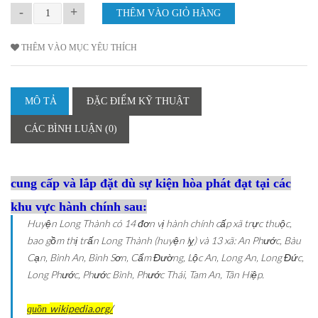
-
+
THÊM VÀO MỤC YÊU THÍCH
MÔ TẢ
ĐẶC ĐIỂM KỸ THUẬT
CÁC BÌNH LUẬN (0)
cung cấp và lắp đặt dù sự kiện hòa phát đạt tại các
khu vực hành chính sau:
Huyện Long Thành có 14 đơn vị hành chính cấp xã trực thuộc,
bao gồm thị trấn Long Thành (huyện lỵ) và 13 xã: An Phước, Bàu
Cạn, Bình An, Bình Sơn, Cẩm Đường, Lộc An, Long An, Long Đức,
Long Phước, Phước Bình, Phước Thái, Tam An, Tân Hiệp.
wikipedia.org/
guồn