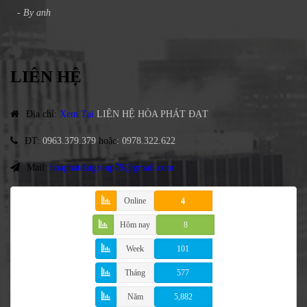
- By
anh
LIÊN HỆ
Địa chỉ
:
Xem Tại
LIÊN HỆ HÒA PHÁT ĐẠT
ĐT
:
0963.379.379
hoặc
:
0978.322.622
Mail:
hoaphatdatgroup79@gmail.com
Online
4
Hôm nay
8
Week
101
Tháng
577
Năm
5,882