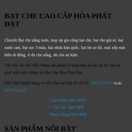
BẠT CHE CAO CẤP HÒA PHÁT
ĐẠT
Chuyên Bạt che nắng mưa, may ép gia công bạt che, bạt che giá rẻ, bạt
xanh cam, bạt sọc 3 màu, bạt nhựa hàn quốc, bạt lót ao hồ, mái xếp mái
hiên di động, ô dù che nắng, dù che sự kiện.
Với tiêu chí lấy
chất lượng sản phẩm
là hàng đầu để tạo uy tín cho sự
phát triển bền vững của
Bạt Che Hòa Phát Đạt.
Nếu Quý khách hàng có nhu cầu xin liên hệ số ĐT:
0963.379.379
hoặc
0
978.322.622
✅ Sản Phẩm Mới HPD
✅ Tin Tức Mới HPD
✅ Hoạt Động Mới HPD
SẢN PHẨM NỔI BẬT