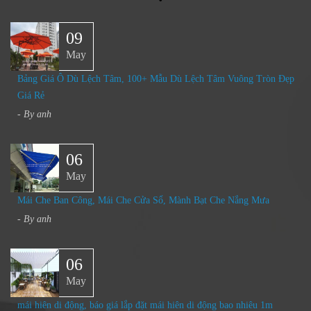
09
May
Bảng Giá Ô Dù Lệch Tâm, 100+ Mẫu Dù Lệch Tâm Vuông Tròn Đẹp
Giá Rẻ
- By
anh
06
May
Mái Che Ban Công, Mái Che Cửa Sổ, Mành Bạt Che Nắng Mưa
- By
anh
06
May
mái hiên di động, báo giá lắp đặt mái hiên di động bao nhiêu 1m