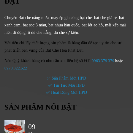
ĐẠT
Chuyên Bạt che nắng mưa, may ép gia công bạt che, bạt che giá rẻ, bạt
xanh cam, bạt sọc 3 màu, bạt nhựa hàn quốc, bạt lót ao hồ, mái xếp mái
hiên di động, ô dù che nắng, dù che sự kiện.
Với tiêu chí lấy
chất lượng sản phẩm
là hàng đầu để tạo uy tín cho sự
phát triển bền vững của
Bạt Che Hòa Phát Đạt.
Nếu Quý khách hàng có nhu cầu xin liên hệ số ĐT:
0963.379.379
hoặc
0
978.322.622
✅ Sản Phẩm Mới HPD
✅ Tin Tức Mới HPD
✅ Hoạt Động Mới HPD
SẢN PHẨM NỔI BẬT
09