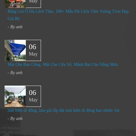
May
Bảng Giá Ô Dù Lệch Tâm, 100+ Mẫu Dù Lệch Tâm Vuông Tròn Đẹp
Giá Rẻ
- By
anh
06
May
Mái Che Ban Công, Mái Che Cửa Sổ, Mành Bạt Che Nắng Mưa
- By
anh
06
May
mái hiên di động, báo giá lắp đặt mái hiên di động bao nhiêu 1m
- By
anh