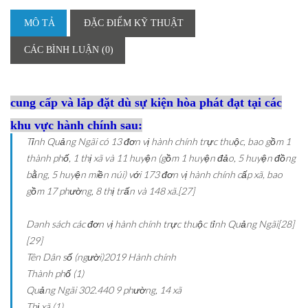
MÔ TẢ
ĐẶC ĐIỂM KỸ THUẬT
CÁC BÌNH LUẬN (0)
cung cấp và lắp đặt dù sự kiện hòa phát đạt tại các
khu vực hành chính sau:
Tỉnh Quảng Ngãi có 13 đơn vị hành chính trực thuộc, bao gồm 1
thành phố, 1 thị xã và 11 huyện (gồm 1 huyện đảo, 5 huyện đồng
bằng, 5 huyện miền núi) với 173 đơn vị hành chính cấp xã, bao
gồm 17 phường, 8 thị trấn và 148 xã.[27]
Danh sách các đơn vị hành chính trực thuộc tỉnh Quảng Ngãi[28]
[29]
Tên
Dân số (người)2019
Hành chính
Thành phố (1)
Quảng Ngãi
302.440
9 phường, 14 xã
Thị xã (1)