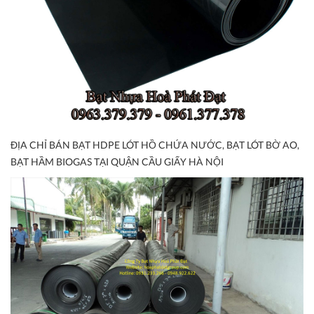
ĐỊA CHỈ BÁN BẠT HDPE LÓT HỒ CHỨA NƯỚC, BẠT LÓT BỜ AO,
BẠT HẦM BIOGAS TẠI QUẬN CẦU GIẤY HÀ NỘI