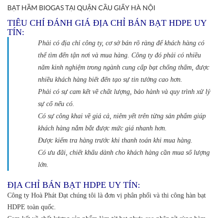
BẠT HẦM BIOGAS TẠI QUẬN CẦU GIẤY HÀ NỘI
TIÊU CHÍ ĐÁNH GIÁ ĐỊA CHỈ BÁN BẠT HDPE UY
TÍN:
Phải có địa chỉ công ty, cơ sở bán rõ ràng để khách hàng có
thể tìm đến tận nơi và mua hàng. Công ty đó phải có nhiều
năm kinh nghiệm trong ngành cung cấp bạt chống thấm, được
nhiều khách hàng biết đến tạo sự tin tưởng cao hơn.
Phải có sự cam kết về chất lượng, bảo hành và quy trình xử lý
sự cố nếu có.
Có sự công khai về giá cả, niêm yết trên từng sản phẩm giúp
khách hàng nắm bắt được mức giá nhanh hơn.
Được kiểm tra hàng trước khi thanh toán khi mua hàng.
Có ưu đãi, chiết khấu dành cho khách hàng cần mua số lượng
lớn.
ĐỊA CHỈ BÁN BẠT HDPE UY TÍN:
Công ty Hoà Phát Đạt chúng tôi là đơn vị phân phối và thi công hàn bạt
HDPE toàn quốc.