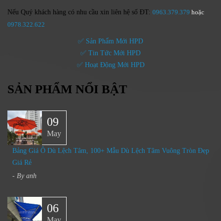
Nếu Quý khách hàng có nhu cầu xin liên hệ số ĐT:
0963.379.379
hoặc
0
978.322.622
✅ Sản Phẩm Mới HPD
✅ Tin Tức Mới HPD
✅ Hoạt Động Mới HPD
SẢN PHẨM NỔI BẬT
09
May
Bảng Giá Ô Dù Lệch Tâm, 100+ Mẫu Dù Lệch Tâm Vuông Tròn Đẹp
Giá Rẻ
- By
anh
06
May