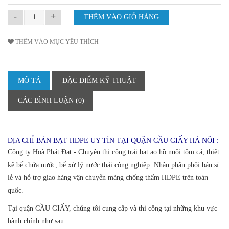
-
+
THÊM VÀO MỤC YÊU THÍCH
MÔ TẢ
ĐẶC ĐIỂM KỸ THUẬT
CÁC BÌNH LUẬN (0)
ĐỊA CHỈ BÁN BẠT HDPE UY TÍN TẠI QUẬN CẦU GIẤY HÀ NỘI :
Công ty Hoà Phát Đạt - Chuyên thi công trải bạt ao hồ nuôi tôm cá, thiết
kế bể chứa nước, bể xử lý nước thải công nghiệp. Nhận phân phối bán sỉ
lẻ và hỗ trợ giao hàng vận chuyển màng chống thấm HDPE trên toàn
quốc.
Tại quận CẦU GIẤY, chúng tôi cung cấp và thi công tại những khu vực
hành chính như sau: