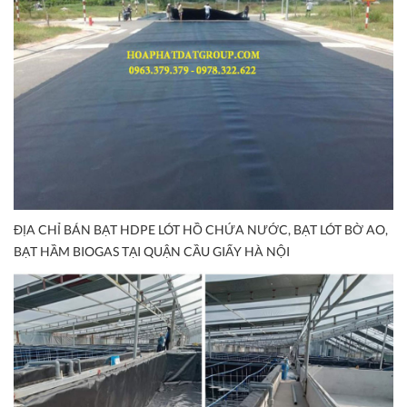
ĐỊA CHỈ BÁN BẠT HDPE LÓT HỒ CHỨA NƯỚC, BẠT LÓT BỜ AO,
BẠT HẦM BIOGAS TẠI QUẬN CẦU GIẤY HÀ NỘI