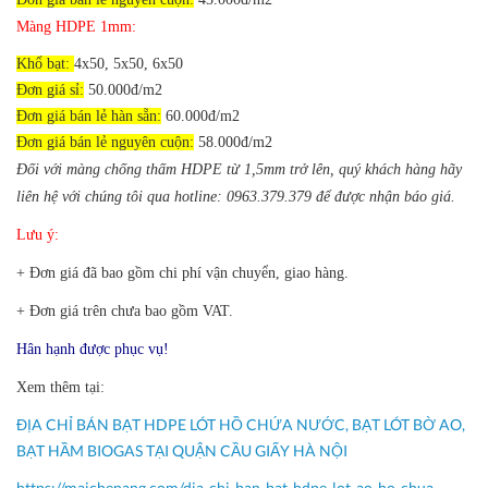
Màng HDPE 1mm:
Khổ bạt:
4x50, 5x50, 6x50
Đơn giá sỉ:
50.000đ/m2
Đơn giá bán lẻ hàn sẵn:
60
.000đ/m2
Đơn giá bán lẻ nguyên cuộn:
58.000đ/m2
Đối với màng chống thấm HDPE từ 1,5mm trở lên, quý khách hàng hãy
liên hệ với chúng tôi qua hotline: 0963.379.379 để được nhận báo giá.
Lưu ý:
+ Đơn giá đã bao gồm chi phí vận chuyển, giao hàng.
+ Đơn giá trên chưa bao gồm VAT.
Hân hạnh được phục vụ!
Xem thêm tại:
ĐỊA CHỈ BÁN BẠT HDPE LÓT HỒ CHỨA NƯỚC, BẠT LÓT BỜ AO,
BẠT HẦM BIOGAS TẠI QUẬN CẦU GIẤY HÀ NỘI
https://maichenang.com/dia-chi-ban-bat-hdpe-lot-ao-ho-chua-