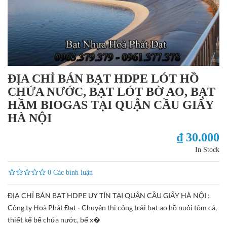
ĐỊA CHỈ BÁN BẠT HDPE LÓT HỒ
CHỨA NƯỚC, BẠT LÓT BỜ AO, BẠT
HẦM BIOGAS TẠI QUẬN CẦU GIẤY
HÀ NỘI
₫ 30.000
In Stock
0 Các bình luận
ĐỊA CHỈ BÁN BẠT HDPE UY TÍN TẠI QUẬN CẦU GIẤY HÀ NỘI :
Công ty Hoà Phát Đạt - Chuyên thi công trải bạt ao hồ nuôi tôm cá,
thiết kế bể chứa nước, bể x�