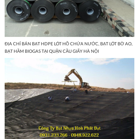
ĐỊA CHỈ BÁN BẠT HDPE LÓT HỒ CHỨA NƯỚC, BẠT LÓT BỜ AO,
BẠT HẦM BIOGAS TẠI QUẬN CẦU GIẤY HÀ NỘI