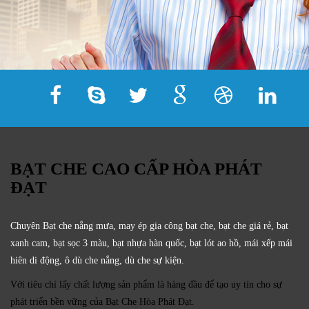
BẠT CHE CAO CẤP HÒA PHÁT
ĐẠT
Chuyên Bạt che nắng mưa, may ép gia công bạt che, bạt che giá rẻ, bạt
xanh cam, bạt sọc 3 màu, bạt nhựa hàn quốc, bạt lót ao hồ, mái xếp mái
hiên di động, ô dù che nắng, dù che sự kiện.
Với tiêu chí lấy
chất lượng sản phẩm
là hàng đầu để tạo uy tín cho sự
phát triển bền vững của
Bạt Che Hòa Phát Đạt.