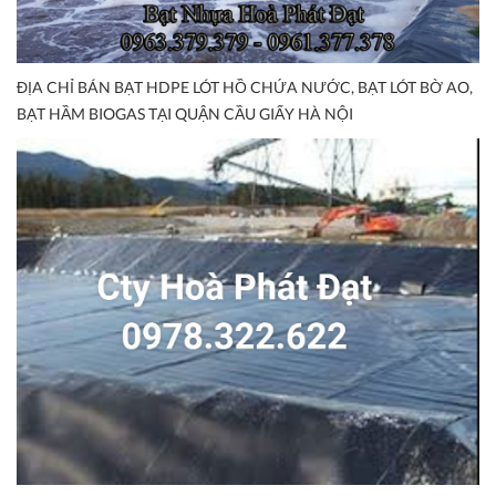
ĐỊA CHỈ BÁN BẠT HDPE LÓT HỒ CHỨA NƯỚC, BẠT LÓT BỜ AO,
BẠT HẦM BIOGAS TẠI QUẬN CẦU GIẤY HÀ NỘI