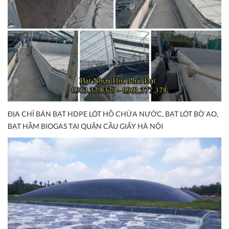
ĐỊA CHỈ BÁN BẠT HDPE LÓT HỒ CHỨA NƯỚC, BẠT LÓT BỜ AO,
BẠT HẦM BIOGAS TẠI QUẬN CẦU GIẤY HÀ NỘI