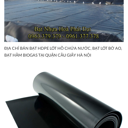
ĐỊA CHỈ BÁN BẠT HDPE LÓT HỒ CHỨA NƯỚC, BẠT LÓT BỜ AO,
BẠT HẦM BIOGAS TẠI QUẬN CẦU GIẤY HÀ NỘI