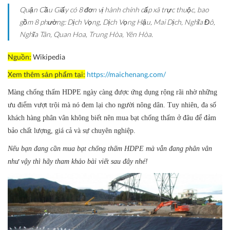
Quận Cầu Giấy có 8 đơn vị hành chính cấp xã trực thuộc, bao
gồm 8 phường: Dịch Vọng, Dịch Vọng Hậu, Mai Dịch, Nghĩa Đô,
Nghĩa Tân, Quan Hoa, Trung Hòa, Yên Hòa.
Nguồn:
Wikipedia
Xem thêm sản phẩm tại:
https://maichenang.com/
Màng chống thấm HDPE ngày càng được ứng dụng rộng rãi nhờ những
ưu điểm vượt trội mà nó đem lại cho người nông dân. Tuy nhiên, đa số
khách hàng phân vân không biết nên mua bạt chống thấm ở đâu để đảm
bảo chất lượng, giá cả và sự chuyên nghiệp.
Nếu bạn đang cần mua bạt chống thấm HDPE mà vẫn đang phân vân
như vậy thì hãy tham khảo bài viết sau đây nhé!