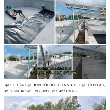
ĐỊA CHỈ BÁN BẠT HDPE LÓT HỒ CHỨA NƯỚC, BẠT LÓT BỜ AO,
BẠT HẦM BIOGAS TẠI QUẬN CẦU GIẤY HÀ NỘI