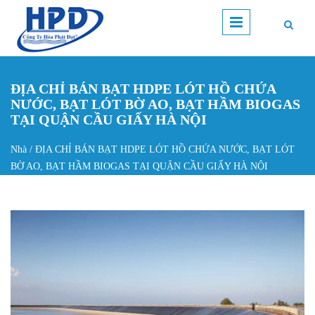
Nhảy đến nội dung
ĐỊA CHỈ BÁN BẠT HDPE LÓT HỒ CHỨA
NƯỚC, BẠT LÓT BỜ AO, BẠT HẦM BIOGAS
TẠI QUẬN CẦU GIẤY HÀ NỘI
Nhà
/
ĐỊA CHỈ BÁN BẠT HDPE LÓT HỒ CHỨA NƯỚC, BẠT LÓT
Bạn đang ở đây
BỜ AO, BẠT HẦM BIOGAS TẠI QUẬN CẦU GIẤY HÀ NỘI