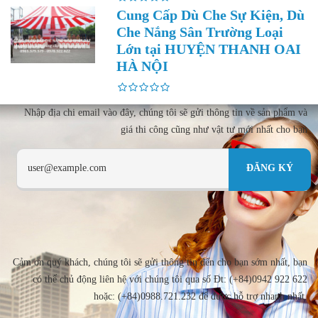
Cung Cấp Dù Che Sự Kiện, Dù
Che Nắng Sân Trường Loại
Lớn tại HUYỆN THANH OAI
HÀ NỘI
Nhập địa chi email vào đây, chúng tôi sẽ gửi thông tin về sản phẩm và
giá thi công cũng như vật tư mới nhất cho bạn
Cảm ơn quý khách, chúng tôi sẽ gửi thông tin đến cho bạn sớm nhất, bạn
có thể chủ động liên hệ với chúng tôi qua số Đt: (+84)0942 922 622
hoặc: (+84)0988.721.232 để được hỗ trợ nhanh nhất.