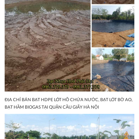
ĐỊA CHỈ BÁN BẠT HDPE LÓT HỒ CHỨA NƯỚC, BẠT LÓT BỜ AO,
BẠT HẦM BIOGAS TẠI QUẬN CẦU GIẤY HÀ NỘI