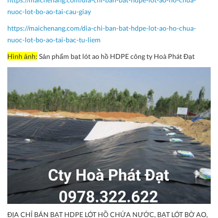
nuoc-lot-bo-ao-tai-cau-giay
https://maichenang.com/dia-chi-ban-bat-hdpe-lot-ao-ho-chua-
nuoc-lot-bo-ao-tai-bac-tu-liem
Hình ảnh:
Sản phẩm bạt lót ao hồ HDPE công ty Hoà Phát Đạt
ĐỊA CHỈ BÁN BẠT HDPE LÓT HỒ CHỨA NƯỚC, BẠT LÓT BỜ AO,