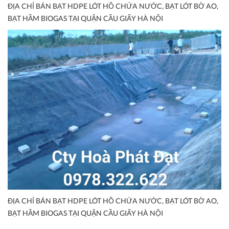
ĐỊA CHỈ BÁN BẠT HDPE LÓT HỒ CHỨA NƯỚC, BẠT LÓT BỜ AO,
BẠT HẦM BIOGAS TẠI QUẬN CẦU GIẤY HÀ NỘI
ĐỊA CHỈ BÁN BẠT HDPE LÓT HỒ CHỨA NƯỚC, BẠT LÓT BỜ AO,
BẠT HẦM BIOGAS TẠI QUẬN CẦU GIẤY HÀ NỘI