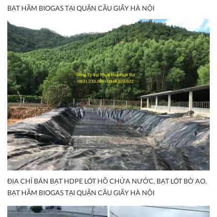
BẠT HẦM BIOGAS TẠI QUẬN CẦU GIẤY HÀ NỘI
ĐỊA CHỈ BÁN BẠT HDPE LÓT HỒ CHỨA NƯỚC, BẠT LÓT BỜ AO,
BẠT HẦM BIOGAS TẠI QUẬN CẦU GIẤY HÀ NỘI