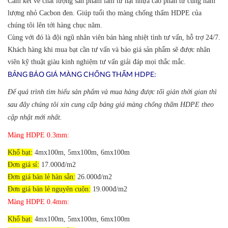
Cam kết về chất lượng sản phẩm làm từ hạt nhựa cao phân tử cùng hàm
lượng nhỏ Cacbon đen. Giúp tuổi thọ màng chống thấm HDPE của
chúng tôi lên tới hàng chục năm.
Cùng với đó là đội ngũ nhân viên bán hàng nhiệt tình tư vấn, hỗ trợ 24/7.
Khách hàng khi mua bạt cần tư vấn và báo giá sản phẩm sẽ được nhân
viên kỹ thuật giàu kinh nghiệm tư vấn giải đáp mọi thắc mắc.
BẢNG BÁO GIÁ MÀNG CHỐNG THẤM HDPE:
Để quá trình tìm hiểu sản phẩm và mua hàng được tối giản thời gian thì
sau đây chúng tôi xin cung cấp bảng giá màng chống thấm HDPE theo
cập nhật mới nhất.
Màng HDPE 0.3mm:
Khổ bạt:
4mx100m, 5mx100m, 6mx100m
Đơn giá sỉ:
17.000đ/m2
Đơn giá bán lẻ hàn sẵn:
26.000đ/m2
Đơn giá bán lẻ nguyên cuộn:
19.000đ/m2
Màng HDPE 0.4mm:
Khổ bạt:
4mx100m, 5mx100m, 6mx100m