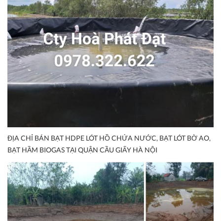
ĐỊA CHỈ BÁN BẠT HDPE LÓT HỒ CHỨA NƯỚC, BẠT LÓT BỜ AO,
BẠT HẦM BIOGAS TẠI QUẬN CẦU GIẤY HÀ NỘI