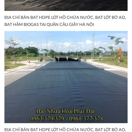
ĐỊA CHỈ BÁN BẠT HDPE LÓT HỒ CHỨA NƯỚC, BẠT LÓT BỜ AO,
BẠT HẦM BIOGAS TẠI QUẬN CẦU GIẤY HÀ NỘI
ĐỊA CHỈ BÁN BẠT HDPE LÓT HỒ CHỨA NƯỚC, BẠT LÓT BỜ AO,