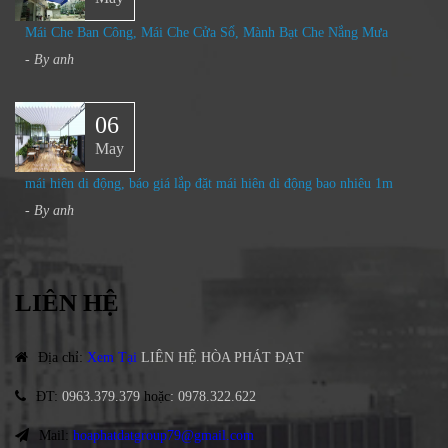
Mái Che Ban Công, Mái Che Cửa Sổ, Mành Bạt Che Nắng Mưa
- By
anh
06
May
mái hiên di động, báo giá lắp đặt mái hiên di động bao nhiêu 1m
- By
anh
LIÊN HỆ
Địa chỉ
:
Xem Tại
LIÊN HỆ HÒA PHÁT ĐẠT
ĐT
:
0963.379.379
hoặc
:
0978.322.622
Mail:
hoaphatdatgroup79@gmail.com