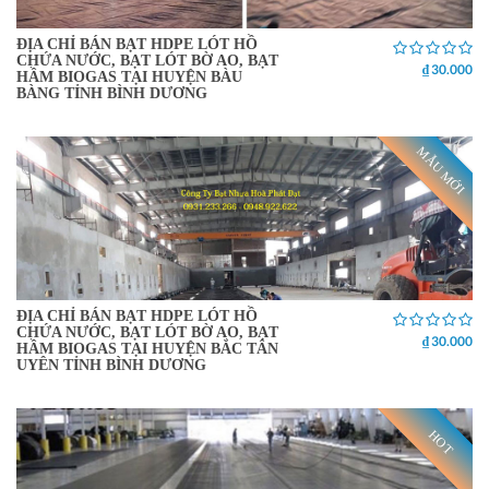
ĐỊA CHỈ BÁN BẠT HDPE LÓT HỒ
CHỨA NƯỚC, BẠT LÓT BỜ AO, BẠT
₫ 30.000
HẦM BIOGAS TẠI HUYỆN BÀU
BÀNG TỈNH BÌNH DƯƠNG
MẪU MỚI
ĐỊA CHỈ BÁN BẠT HDPE LÓT HỒ
CHỨA NƯỚC, BẠT LÓT BỜ AO, BẠT
₫ 30.000
HẦM BIOGAS TẠI HUYỆN BẮC TÂN
UYÊN TỈNH BÌNH DƯƠNG
HOT