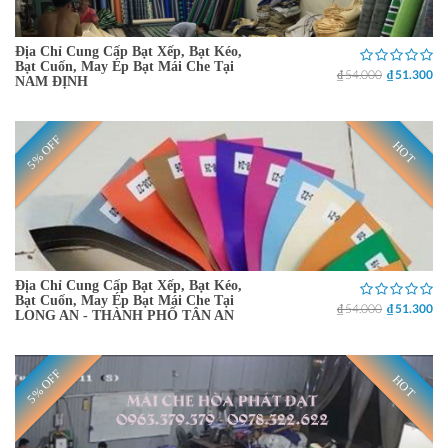
Địa Chỉ Cung Cấp Bạt Xếp, Bạt Kéo,
Bạt Cuốn, May Ép Bạt Mái Che Tại
₫ 54.000
₫ 51.300
NAM ĐỊNH
5% OFF
HOT
Địa Chỉ Cung Cấp Bạt Xếp, Bạt Kéo,
Bạt Cuốn, May Ép Bạt Mái Che Tại
₫ 54.000
₫ 51.300
LONG AN - THÀNH PHỐ TÂN AN
5% OFF
HOT