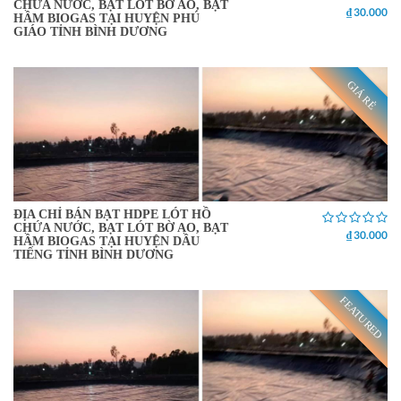
CHỨA NƯỚC, BẠT LÓT BỜ AO, BẠT
₫ 30.000
HẦM BIOGAS TẠI HUYỆN PHÚ
GIÁO TỈNH BÌNH DƯƠNG
GIÁ RẺ
ĐỊA CHỈ BÁN BẠT HDPE LÓT HỒ
CHỨA NƯỚC, BẠT LÓT BỜ AO, BẠT
₫ 30.000
HẦM BIOGAS TẠI HUYỆN DẦU
TIẾNG TỈNH BÌNH DƯƠNG
FEATURED