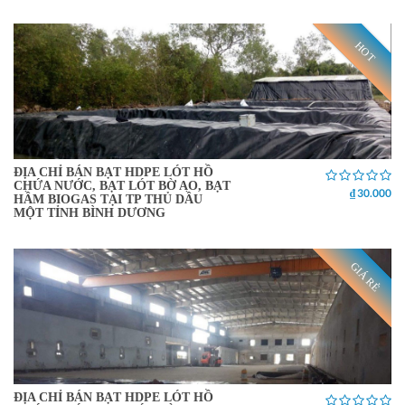
HOT
ĐỊA CHỈ BÁN BẠT HDPE LÓT HỒ
CHỨA NƯỚC, BẠT LÓT BỜ AO, BẠT
₫ 30.000
HẦM BIOGAS TẠI TP THỦ DẦU
MỘT TỈNH BÌNH DƯƠNG
GIÁ RẺ
ĐỊA CHỈ BÁN BẠT HDPE LÓT HỒ