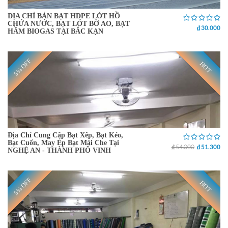
ĐỊA CHỈ BÁN BẠT HDPE LÓT HỒ
CHỨA NƯỚC, BẠT LÓT BỜ AO, BẠT
₫ 30.000
HẦM BIOGAS TẠI BẮC KẠN
5% OFF
HOT
Địa Chỉ Cung Cấp Bạt Xếp, Bạt Kéo,
Bạt Cuốn, May Ép Bạt Mái Che Tại
₫ 54.000
₫ 51.300
NGHỆ AN - THÀNH PHỐ VINH
5% OFF
HOT