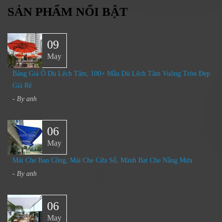
SẢN PHẨM NỔI BẬT
09
May
Bảng Giá Ô Dù Lệch Tâm, 100+ Mẫu Dù Lệch Tâm Vuông Tròn Đẹp
Giá Rẻ
- By
anh
06
May
Mái Che Ban Công, Mái Che Cửa Sổ, Mành Bạt Che Nắng Mưa
- By
anh
06
May