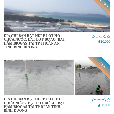
MẪU MỚI
ĐỊA CHỈ BÁN BẠT HDPE LÓT HỒ
CHỨA NƯỚC, BẠT LÓT BỜ AO, BẠT
₫ 30.000
HẦM BIOGAS TẠI TP THUẬN AN
TỈNH BÌNH DƯƠNG
NEW
ĐỊA CHỈ BÁN BẠT HDPE LÓT HỒ
CHỨA NƯỚC, BẠT LÓT BỜ AO, BẠT
₫ 30.000
HẦM BIOGAS TẠI TP DĨ AN TỈNH
BÌNH DƯƠNG