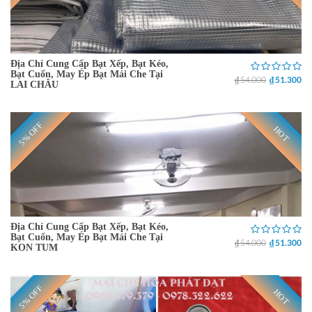
Địa Chỉ Cung Cấp Bạt Xếp, Bạt Kéo,
Bạt Cuốn, May Ép Bạt Mái Che Tại
₫ 54.000
₫ 51.300
LAI CHÂU
5% OFF
HOT
Địa Chỉ Cung Cấp Bạt Xếp, Bạt Kéo,
Bạt Cuốn, May Ép Bạt Mái Che Tại
₫ 54.000
₫ 51.300
KON TUM
5% OFF
HOT