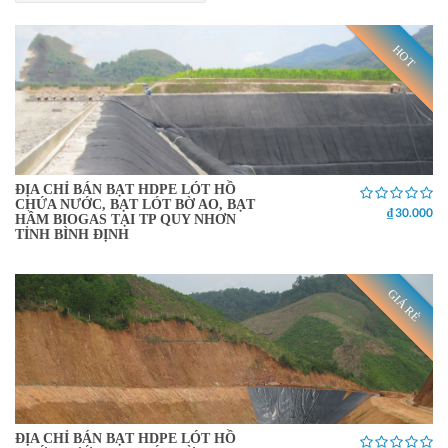
HOT
ĐỊA CHỈ BÁN BẠT HDPE LÓT HỒ
CHỨA NƯỚC, BẠT LÓT BỜ AO, BẠT
₫ 30.000
HẦM BIOGAS TẠI TP QUY NHƠN
TỈNH BÌNH ĐỊNH
GIÁ RẺ
ĐỊA CHỈ BÁN BẠT HDPE LÓT HỒ