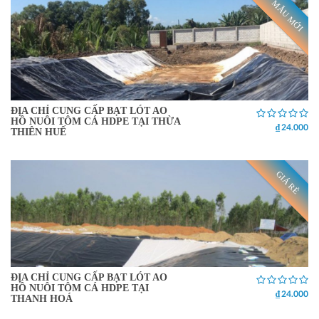
MẪU MỚI
ĐỊA CHỈ CUNG CẤP BẠT LÓT AO
HỒ NUÔI TÔM CÁ HDPE TẠI THỪA
₫ 24.000
THIÊN HUẾ
GIÁ RẺ
ĐỊA CHỈ CUNG CẤP BẠT LÓT AO
HỒ NUÔI TÔM CÁ HDPE TẠI
₫ 24.000
THANH HOÁ