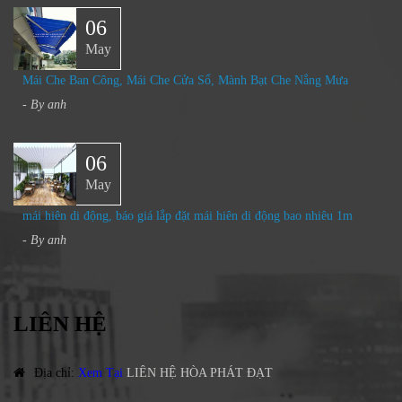
06
May
Mái Che Ban Công, Mái Che Cửa Sổ, Mành Bạt Che Nắng Mưa
- By
anh
06
May
mái hiên di động, báo giá lắp đặt mái hiên di động bao nhiêu 1m
- By
anh
LIÊN HỆ
Địa chỉ
:
Xem Tại
LIÊN HỆ HÒA PHÁT ĐẠT