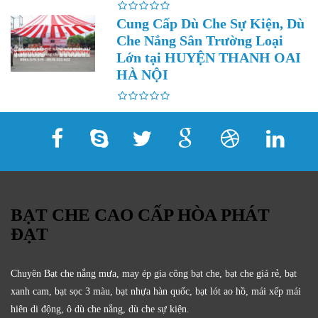
Cung Cấp Dù Che Sự Kiện, Dù
Che Nắng Sân Trường Loại
Lớn tại HUYỆN THANH OAI
HÀ NỘI
BẠT CHE CAO CẤP HÒA PHÁT
ĐẠT
Chuyên Bạt che nắng mưa, may ép gia công bạt che, bạt che giá rẻ, bạt
xanh cam, bạt sọc 3 màu, bạt nhựa hàn quốc, bạt lót ao hồ, mái xếp mái
hiên di động, ô dù che nắng, dù che sự kiện.