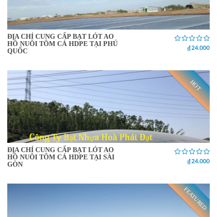
ĐỊA CHỈ CUNG CẤP BẠT LÓT AO
HỒ NUÔI TÔM CÁ HDPE TẠI PHÚ
₫ 24.000
QUỐC
HOT
ĐỊA CHỈ CUNG CẤP BẠT LÓT AO
HỒ NUÔI TÔM CÁ HDPE TẠI SÀI
₫ 24.000
GÒN
FEATURED